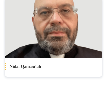
Nidal Qanzou’ah