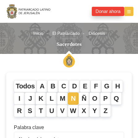
Donar ahora
Inicio
El Patriarcado
Diócesis
Sacerdotes
Todos
A
B
C
D
E
F
G
H
I
J
K
L
M
N
Ñ
O
P
Q
R
S
T
U
V
W
X
Y
Z
Palabra clave