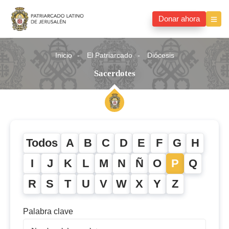
Donar ahora
Inicio
El Patriarcado
Diócesis
Sacerdotes
Todos
A
B
C
D
E
F
G
H
I
J
K
L
M
N
Ñ
O
P
Q
R
S
T
U
V
W
X
Y
Z
Palabra clave