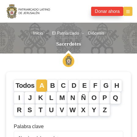
Donar ahora
Inicio
El Patriarcado
Diócesis
Sacerdotes
Todos
A
B
C
D
E
F
G
H
I
J
K
L
M
N
Ñ
O
P
Q
R
S
T
U
V
W
X
Y
Z
Palabra clave