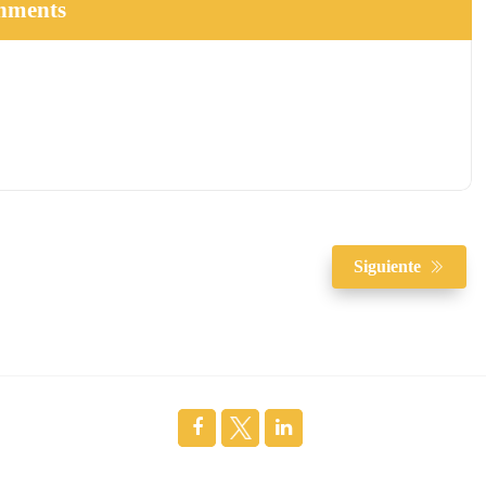
hments
Siguiente