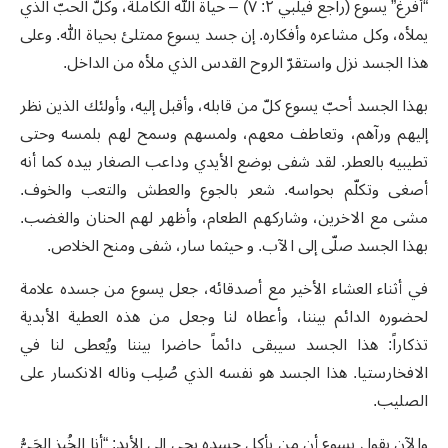
“أفرغ” يسوع (راجع فيلبي ٢: ٧) – حياة الله الكاملة، وكلّ الحبّ الذي
يملأه، وكل مشاعره وأفكاره. إن جسد يسوع ممتلئ بحياة الله. وعلى
هذا الجسد نزل واستقرّ الروح القدس الذي ملأه من الداخل.
بهذا الجسد أحبّ يسوع كلّ من قابله، وأقبل إليه، وأولئك الذين نظر
إليهم ورآهم، وتعاطف معهم، ولمسهم وسمح لهم بلمسه وحتى
تطيبيه بالعطر. لقد شفى بوضع الأيدي وداعب الصغار بيده كما أنه
أصغى وتكلّم بحواسه. شعر بالجوع والعطش والتعب والخوف.
مشى مع الاخرين، وشاركهم الطعام، وأظهر لهم الحنان والغضب.
بهذا الجسد صلّى إلى الآب. و حيثما سار، شفى ومنح الخلاص.
في أثناء العشاء الأخير مع أصدقائه، جعل يسوع من جسده علامة
لحضوره الدائم بيننا، وأعطاه لنا وجعل من هذه العطية الأبدية
تذكاراً: هذا الجسد سيبقى دائماً حاضرا بيننا ويُعطى لنا في
الافخارستيا. هذا الجسد هو نفسه الذي صُلِب وناله الانكسار على
الصليب.
والآن يقول يسوع أن من يأكل جسده يحي إلى الأبد: “أنا الخُبز الحَيُّ