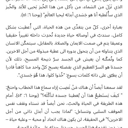
الذي نَزَلَ من السَماء، من يأكل من هذا الخُبز يَحيى للأبَد والخُبز
الذي سأُعْطيه أنا هو جَسَدي أبذله ليحيا العالَم” (يوحنا ٦: ٥١).
بعبارة أخرى، كلّ من يتغذّى من هذه الحياة، التي أُعطيت بشكل
كامل، ستدبّ في أوصاله حياة جديدة تُحدِث داخله تغييراً حقيقيا
وعميقا يتم في صمت الايمان والصلاة. بالمقابل، سيتمكّن الانسان
الذي يتناوله من أن يتحول بدوره الى عطية مبذولة من أجل الاخرين.
كما وتُمكّنه أن يعيش في الجسد سرّ ذبيحة المسيح، ذلك لأن
جسدنا هو السرّ العظيم الذي بفضله يصبح كلّ واحد منا كاهناً قادرا
أن يطبّق على ذاته كلمات يسوع: “خُذوا كلوا، هذا هُوَ جَسدي“.
لقد سمعنا أيضاً أن هناك مَنْ غَضِبَ إزاء سماع هذا الخطاب واحتجّ:
” كيفَ يَستَطيعُ هذا أن يُعطينا جسده لنأكُلَه؟” (يوحنا ٦: ٥٢). أمام
هذه الطريقة في الحياة والحبّ، نحن أيضاً قد نستاء ونقف نفس
الموقف السلبي ونتساءل: “لماذا يجب أن أبذل ذاتي من أجل
الاخرين؟” في الحقيقة، لن يكون هناك اتحاد أو محبة – وعليه حياة –
من دون تقدمة هذا الجسد، جسدنا، وبذله على مائدة المحبة.