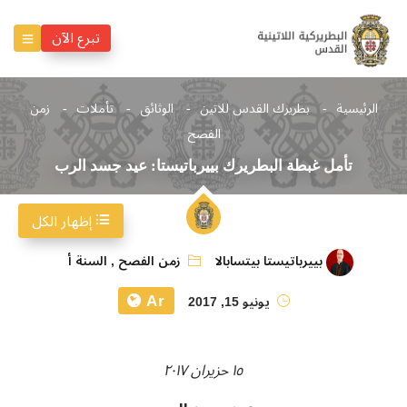
تبرع الآن
الرئيسية
بطريرك القدس للاتين
الوثائق
تأملات
زمن
الفصح
تأمل غبطة البطريرك بييرباتيستا: عيد جسد الرب
إظهار الكل
بييرباتيستا بيتسابالا
زمن الفصح
,
السنة أ
Ar
يونيو 15, 2017
١٥ حزيران ٢٠١٧