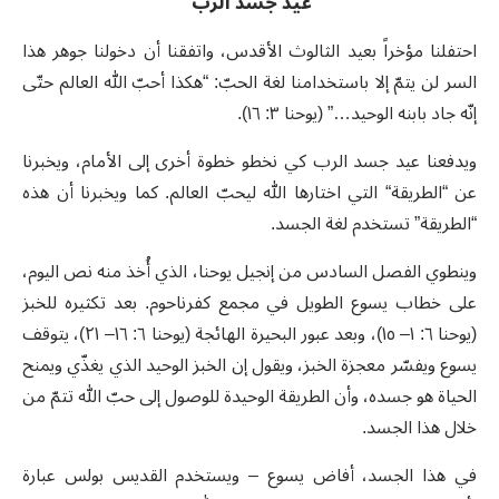
عيد جسد الرب
احتفلنا مؤخراً بعيد الثالوث الأقدس، واتفقنا أن دخولنا جوهر هذا
السر لن يتمّ إلا باستخدامنا لغة الحبّ: “هكذا أحبّ الله العالم حتّى
إنّه جاد بابنه الوحيد…” (يوحنا ٣: ١٦).
ويدفعنا عيد جسد الرب كي نخطو خطوة أخرى إلى الأمام، ويخبرنا
عن “الطريقة“ التي اختارها الله ليحبّ العالم. كما ويخبرنا أن هذه
“الطريقة” تستخدم لغة الجسد.
وينطوي الفصل السادس من إنجيل يوحنا، الذي أُخذ منه نص اليوم،
على خطاب يسوع الطويل في مجمع كفرناحوم. بعد تكثيره للخبز
(يوحنا ٦: ١– ١٥)، وبعد عبور البحيرة الهائجة (يوحنا ٦: ١٦– ٢١)، يتوقف
يسوع ويفسّر معجزة الخبز، ويقول إن الخبز الوحيد الذي يغذّي ويمنح
الحياة هو جسده، وأن الطريقة الوحيدة للوصول إلى حبّ الله تتمّ من
خلال هذا الجسد.
في هذا الجسد، أفاض يسوع – ويستخدم القديس بولس عبارة