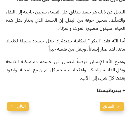
البديل عن ذلك هو جسد منغلق على نفسه، سجين حاجته إلى البقاء
والتملّك، سجين خوفه من البذل. إن الجسد الذي يختار مثل هذه
الحياة، سيكون مصيره الموت والعزلة.
أما الله فقد “ابتكر ” إمكانية جديدة إذ جعل جسده وسيلة للاتحاد
معنا. لقد صار إنساناً، وجعل من نفسه خبزاً.
ويمنح الله الإنسان فرصةً ليعيش في جسده ديناميكية الذبيحة
وبذل الذات، والشكر، والاتحاد لينسجم كل شيء مع المحبة، وليعود
بعدها كلّ شيء إلى الآب.
+ بييرباتيستا
السابق
التالي