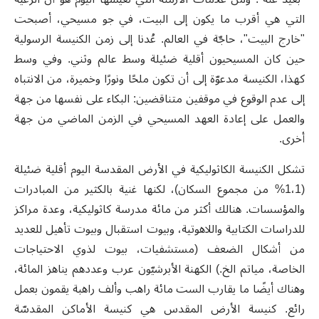
التي هي أقرب ما يكون إلى البيت، في جو مسيحي، أصبحت
"خارج البيت"، حاجّة في العالم. عُدنا إلى زمن الكنيسة الرسولية
حين كان المسيحيون أقلية ضئيلة وسط عالم وثني. وفي وسط
كهذا، الكنيسة مدعوّة إلى أن تكون ملحًا ونورًا وخميرة، من الانتباه
إلى عدم الوقوع في موقفين متناقضين: البكاء على نفسها من جهة
والعمل على إعادة العهد المسيحي في الزمن الماضي من جهة
أخرى.
تشكل الكنيسة الكاثوليكية في الأرض المقدسة اليوم أقلية ضئيلة
(1،1% من مجموع السكان)، لكنها غنية بالكثير من المبادرات
والمؤسسات. هنالك أكثر من مائة مدرسة كاثوليكية، وعدة مراكز
للدراسات الكتابية واللاهوتية، وبيوت استقبال وبيوت تأهيل للعديد
من أشكال الضعف (مستشفيات، بيوت لذوي الاحتياجات
الخاصة، مياتم الخ.) الكهنة الأبرشيّون عرب وعددهم يناهز المائة،
وهناك أيضًا ما يقارب الست مائة راهب وألف راهبة يقمون بعمل
رائع. كنيسة الأرض المقدس هي كنيسة الأماكن المقدسّة