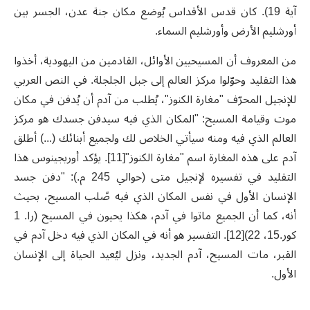
آية 19). كان قدس الأقداس يُوضع مكان جنة عدن، الجسر بين
أورشليم الأرض وأورشليم السماء.
من المعروف أن المسيحيين الأوائل، القادمين من اليهودية، أخذوا
هذا التقليد وحوّلوا مركز العالم إلى جبل الجلجلة. في النص العربي
للإنجيل المحرّف "مغارة الكنوز"، يُطلب من آدم أن يُدفن في مكان
موت وقيامة المسيح: "المكان الذي فيه سيدفن جسدك هو مركز
العالم الذي فيه ومنه سيأتي الخلاص لك ولجميع أبنائك (...) أطلق
آدم على هذه المغارة اسم "مغارة الكنوز"[11]. يؤكد أوريجينوس هذا
التقليد في تفسيره لإنجيل متى (حوالي 245 م.): "دفن جسد
الإنسان الأول في نفس المكان الذي فيه صًلب المسيح، بحيث
أنه، كما أن الجميع ماتوا في آدم، هكذا يحيون في المسيح (را. 1
كور.15، 22)[12]. التفسير هو أنه في المكان الذي فيه دخل آدم في
القبر، مات المسيح، آدم الجديد، ونزل ليُعيد الحياة إلى الإنسان
الأول.