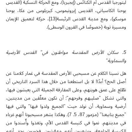
ليتورجيا القدس أم الكنائس (إيجيريا)، ومع الحركة النسكية (القديس
يوحنا الكاسياني، القديس إيرونيموس، كيريلوس من عكا، يوحنا
موسكو)، ومع مدينة القدس الرئيسة[13]، حركة لتعميق الإيمان
ومسيرة توبة (خصوصًا في القرون الوسطى).
5. سكان الأرض المقدسة مواطنون في" القدس الأرضية
والسماوية"
هل نسينا الكلام عن مسيحيي الأرض المقدسة في غمار كلامنا عن
أصل الحج؟ أبدًا! لا بل استطعنا من خلال هذا السرد التاريخي أن
نطّلع على عمق هويتهم، وعلى المفارقة الجميلة التي يعيشون فيها،
والتي تشكل "صليبهم وفرحهم": أن نكون معلّقين من مدينتين،
أرضية وسماوية، أن نولد حيث "الجميع ولدوا فيها" والتي فيها
"جميع ينابيعنا" (مزمور 87، 5. 7). وهكذا يشعر مسيحيونا أنهم غرباء
في مدينتهم. نموا في كنيسة القدس الأم، وتغذوا وأٌسندوا من
الكنيسة الجامعة، ويشعرون أنهم مهمّشون. فخورون بحق أنهم