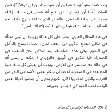
واحد فقط، وهو أنهم لا يعرفون أن يبقوا مرتاحين في غرفة"[2]، فمن
المؤكد أيضًا أن الإنسان الذي يعلم أنه يعيش في خيمة مؤقتة،
يبحث عن وطنه الحقيقي. فالقلق الذي يدفعه خارج ذاته، نحو
المطلق المختلف عنه، هو في النهاية "محرّكه الأساسي".
في عيد المظال العبري، يجب على كل عائلة يهودية أن تبني مظلّة
في مكان منفتح، مكّون من سعف نخيل، بحيث تسمح بالتأمّل
في النجوم. وفي هذه المناسبة، يتم التذكير بحج الشعب في
الصحراء. قوّة الذكرى في تأوينها: فاليهودي لا يمكنه أن ينسى أنه
في حالة حج مستمر على الأرض، ويجب أن يعيش كل سنة خبرة
الحج هذه في الصحراء. ألاحظ أن بينكم بعض الأشخاص البدو من
العرب، والذين تحضّروا الآن، لكنهم يحبّون أن يمضوا أحيانا بعض
الوقت تحت الخيم كي لا ينسوا جذورهم!
2. الإله المسافر للإنسان المسافر