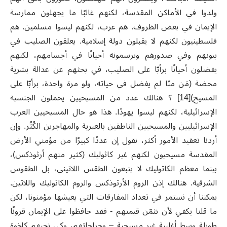
ولدوا في الأماكن المقدسة، لكنهم غالبًا ما يجهلون ممارسة
الإيمان في بعض الظروف. هم عرب، لكنهم ليسوا مسلمين. هم
فلسطينيون لكنهم لا يقبلون دولة إسلامية. يعلقون الصليب في
بيوتهم وفي صدورهم ويرسمونه أحيانًا في أجسامهم، لكنهم
يفضلون أحيانًا برأبّا على الصليب، في بحثهم عن عدالة بشرية
محضة (مَن منّا لم يفضل في حياته، ولو مرة واحدة، برأبّا على
المسيح)[14] ؟ هنالك عدد من المسيحيين يحملون الجنسية
الإسرائيلية، لكنهم ليسوا يهودًا. هذا هو حال المسيحيين العرب
الإسرائيليين والمسيحيين الناطقين بالعبرية والمهاجرين الكُثُر. وإن
أردنا تعقيد الأمور أكثر، نقول إن عددًا كبيرًا من مؤمني الأرض
المقدسة مسيحيون لكنهم غير كاثوليك (كثير منهم أرثوذكس)،
بينما معظم الكاثوليك لا يتبعون الطقس اللاتيني، بل الطقوس
الشرقية. هنالك إذن الروم الأرثوذكس والروم الكاثوليك واللاتين.
يمكننا أن نستمر في تعداد المفارقات التي يعيشها مؤمنونا، لكن
ما قلنا يكفي لأن نثمّن قيمتهم - فقد حافظوا على الإيمان قرونًا
طويلة وسط أغلبية غير مسيحية – وجراحاتهم، وكي نحبهم كإخوة