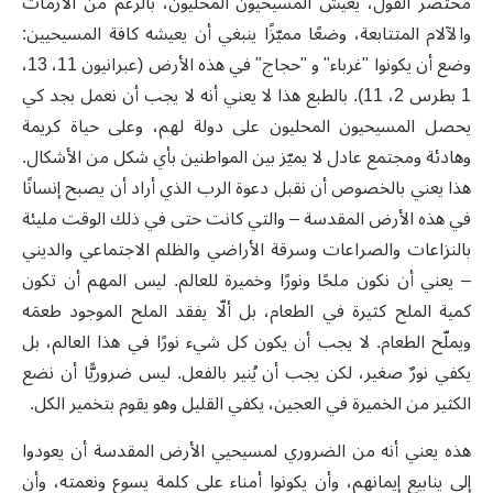
مختصر القول، يعيش المسيحيون المحليون، بالرغم من الأزمات
والآلام المتتابعة، وضعًا مميّزًا ينبغي أن يعيشه كافة المسيحيين:
وضع أن يكونوا "غرباء" و "حجاج" في هذه الأرض (عبرانيون 11، 13،
1 بطرس 2، 11). بالطبع هذا لا يعني أنه لا يجب أن نعمل بجد كي
يحصل المسيحيون المحليون على دولة لهم، وعلى حياة كريمة
وهادئة ومجتمع عادل لا يميّز بين المواطنين بأي شكل من الأشكال.
هذا يعني بالخصوص أن نقبل دعوة الرب الذي أراد أن يصبح إنسانًا
في هذه الأرض المقدسة – والتي كانت حتى في ذلك الوقت مليئة
بالنزاعات والصراعات وسرقة الأراضي والظلم الاجتماعي والديني
– يعني أن نكون ملحًا ونورًا وخميرة للعالم. ليس المهم أن تكون
كمية الملح كثيرة في الطعام، بل ألّا يفقد الملح الموجود طعمَه
ويملّح الطعام. لا يجب أن يكون كل شيء نورًا في هذا العالم، بل
يكفي نورٌ صغير، لكن يجب أن يُنير بالفعل. ليس ضروريًّا أن نضع
الكثير من الخميرة في العجين، يكفي القليل وهو يقوم بتخمير الكل.
هذه يعني أنه من الضروري لمسيحيي الأرض المقدسة أن يعودوا
إلى ينابيع إيمانهم، وأن يكونوا أمناء على كلمة يسوع ونعمته، وأن