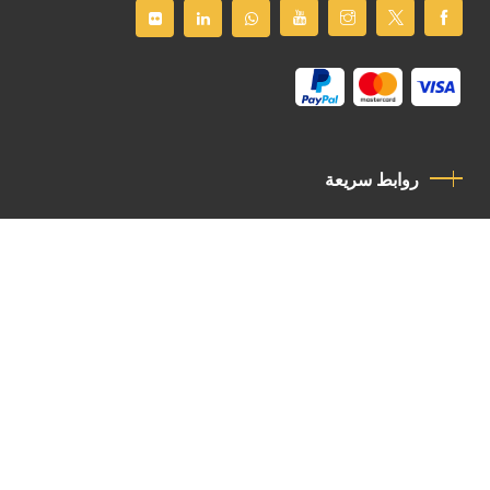
روابط سريعة
سياسة الخصوصية
مدونة قواعد السلوك
اتصل بنا
Latin Patriarchate Road
P.O.B 14152, Jerusalem 9114101