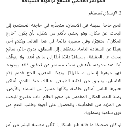
المؤتمر العالمي السابع لراعوية السياحة
1. الإنسان المسافر
الحج حاجة عميقة في الانسان، متجذّرة في حاجته المستمرة إلى
البحث عن مكان. وهو يختبر، بأكثر من شكل، بأن يكون "خارج
المكان"، متغيّرًا، وفي مسيرة دائمة في هذا العالم. وبكلام آخر،
بعيدًا عن السعادة التامة. متعطّش إلى المطلق، بدويّ حائر، سائح
يبحث عن الحقيقة، ومسافرٌ دائمًا أبدًا إلى ما هو أبعد، ولا يتوقّف
أبدًا عند حدوده، لأنه في بحث مستمر عن تحقيق ذاته ووجوده:
فهو جوهريا إنسان مسافر[1]. وبهذا المعنى، الحج قديم قِدَم
الانسان، وينبثق من تديّنه الطبيعي: هنالك منذ القدم، أماكن
يعتبرها الناس أماكن خاصّة، وكأنها جسورٌ بين السماء والأرض.
ومنذ البدء، المكان المقدس هو محور العالم، باب مفتوح للبحث
عن المزيد من الطمأنينة، والحصول على أجوبة وطلب النعم من
قوى سامية وسماوية.
لو كان صحيحًا ما قاله بليز باسكال: "تأتي مصيبة البشر من أمر