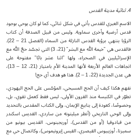
4. ثنائية مدينة القدس
الاسم العبري للقدس يأتي في شكل ثنائي، كما لو كان يوحي بوجود
قدس أرضية وأخرى سماوية. وليس من قبيل الصدفة أن كتاب
الرؤيا ينتهي برؤية القدس النازلة من السماء (الفصل 21 – 22).
فالقدس هي "خيمة الله مع البشر" (21، 3) التي تجسّد حجّ الله مع
الإسرائيليين في الصحراء، ولها "اثنا عشر بابًا" مفتوحة على
اتجاهات العالم الأربعة لأنها المدينة الأم بامتياز (21، 12 – 13)،
هي عدن الجديدة (22، 1 – 2). هذا هو هدف أي حج!
نفهم هكذا كيف أن الحج المسيحي، المؤسّس على الحج اليهودي،
تطوّر في الكنيسة منذ القرون الأولى، ليس فقط كعمل تقوي، بل،
وخصوصًا، كعودة إلى ينابيع الإيمان، وإلى الكتاب المقدس بالتحديد
وإلى الوحي التاريخي (أنظر ميليتونه من ساردي، القديس اسكندر
من قبادوقيا (أو من القدس)، أوريجينوس، القديس بيونيو من
سميرنا، أوزيبيوس القيصري، القيس إيرونيموس)، وكاتصال حي مع