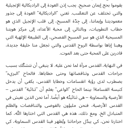
يقوموا بحج إيمان صحيح. يجب إذن العودة إلى الراديكالية الإنجيلية
والتي تختلف عن التعصّب. تعني "الراديكالية" العودة إلى جذور
معموديتنا وإيماننا، إلى جِدّة المسيح، إلى قلب الإنجيل الذي هو
خطاب التطويبات، وبالتالي إلى محبة الأعداء، إلى مركز هويتنا
المسيحية الذي هو سر المسيح الفصحي، إلى الطبيعة الإلهية التي
وهبنا إياها بواسطة الروح القدس والتي تجعل منا خليقة جديدة،
قادرين على المحبة حتى بعد الموت.
في النهاية، القدس مرآة لما نحن عليه. لا ينبغي أن نتشكّك بسبب
جراحات القدس وتناقضاتها وحتى خطاياها. فالحاج "البريء"
يضطرب لدى رؤية انقسامات وخطايا القدس، يكفي أن يدخل
كنيسة القسامة! بينما الحاج "الواعي" يعلم أن "ثنائية" القدس –
الأرضية والسماوية – هي ثنائيتُه هو أيضًا. أما نحن الذين نعيش في
القدس الأرضية، فنحن مليؤون بالفوضى والتناقضات والظلم
المتبادل الخ. ومع ذلك، هذه هي القدس التي اختارها الله، كما
اختارنا نحن، كي يبدّل جراحاتنا ويُظهر فينا القدس السماوية، كي