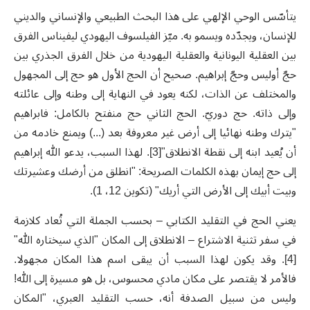
يتأسّس الوحي الإلهي على هذا البحث الطبيعي والإنساني والديني
للإنسان، ويجدّده ويسمو به. ميّز الفيلسوف اليهودي ليفيناس الفرق
بين العقلية اليونانية والعقلية اليهودية من خلال الفرق الجذري بين
حجّ أوليس وحجّ إبراهيم. صحيح أن الحج الأول هو حج إلى المجهول
والمختلف عن الذات، لكنه يعود في النهاية إلى وطنه وإلى عائلته
وإلى ذاته. حج دوريّ. الحج الثاني حج منفتح بالكامل: فابراهيم
"يترك وطنه نهائيا إلى أرض غير معروفة بعد (...) ويمنع خادمه من
أن يُعيد ابنه إلى نقطة الانطلاق"[3]. لهذا السبب، يدعو الله إبراهيم
إلى حج إيمان بهذه الكلمات الصريحة: "انطلق من أرضك وعشيرتك
وبيت أبيك إلى الأرض التي أريك" (تكوين 12، 1).
يعني الحج في التقليد الكتابي – بحسب الجملة التي تُعاد كلازمة
في سفر تثنية الاشتراع – الانطلاق إلى المكان "الذي سيختاره الله"
[4]. وقد يكون لهذا السبب أن يبقى اسم هذا المكان مجهولا.
فالأمر لا يقتصر على مكان مادي محسوس، بل هو مسيرة إلى الله!
وليس من سبيل الصدفة أنه، حسب التقليد العبري، "المكان