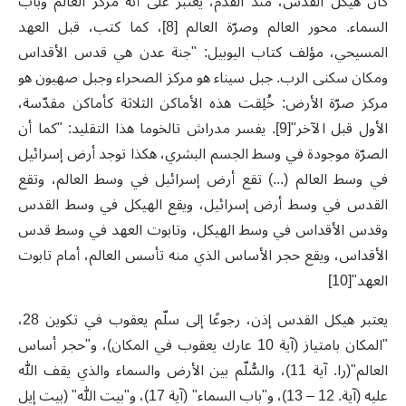
كان هيكل القدس، منذ القدم، يُعتبر على أنه مركز العالم وباب
السماء. محور العالم وصرّة العالم [8]، كما كتب، قبل العهد
المسيحي، مؤلف كتاب اليوبيل: "جنة عدن هي قدس الأقداس
ومكان سكنى الرب. جبل سيناء هو مركز الصحراء وجبل صهيون هو
مركز صرّة الأرض: خُلِقت هذه الأماكن الثلاثة كأماكن مقدّسة،
الأول قبل الآخر"[9]. يفسر مدراش تالخوما هذا التقليد: "كما أن
الصرّة موجودة في وسط الجسم البشري، هكذا توجد أرض إسرائيل
في وسط العالم (...) تقع أرض إسرائيل في وسط العالم، وتقع
القدس في وسط أرض إسرائيل، ويقع الهيكل في وسط القدس
وقدس الأقداس في وسط الهيكل، وتابوت العهد في وسط قدس
الأقداس، ويقع حجر الأساس الذي منه تأسس العالم، أمام تابوت
العهد"[10]
يعتبر هيكل القدس إذن، رجوعًا إلى سلّم يعقوب في تكوين 28،
"المكان بامتياز (آية 10 عارك يعقوب في المكان)، و"حجر أساس
العالم"(را. آية 11)، والسُّلّم بين الأرض والسماء والذي يقف الله
عليه (آية. 12 – 13)، و"باب السماء" (آية 17)، و"بيت الله" (بيت إيل