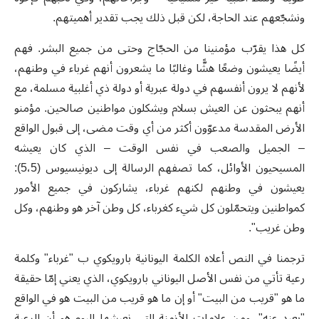
ونشجّعهم عند الحاجة، لكن قبل ذلك يجب تقدير أهميتهم.
كل هذا يقرّب مؤمنينا من الحجّاج وحتى من جميع البشر. فهم
أيضًا يعيشون وضعًا هشًّا وغالبًا ما يشعرون أنهم غرباء في وطنهم،
لأنهم لا يرون أنفسهم في دولة عبرية أو دولة ذي أغلبية مسلمة، مع
أنهم يبحثون عن العيش بسلام ويشكلون مواطنين صالحين. مؤمنو
الأرض المقدسة مدعوّون أكثر من أي وقت مضى، إلى قبول الواقع
– الجميل والصعب في نفس الوقت – الذي كان يعيشه
المسيحيون الأوائل، كما تصفهم الرسالة إلى ديونيسيوس (5،5):
يعيشون في وطنهم لكنهم غرباء، يشاركون في جميع الأمور
كمواطنين ويتحمّلون كل شيء كغرباء، كل وطن آخر هو وطنهم، وكل
وطن غريب".
ترجمنا في النص أعلاه الكلمة اليونانية بارويكوي ب "غرباء" وكلمة
رعية تأتي من نفس الأصل اليوناني بارويكوي، الذي يعني إمّا حقيقة
ما هو "قريب من البيت" أو إن ما هو قريب من البيت هو في الواقع
"بعيد عنه". ومن علامات الأزمنة التي نعيشها اليوم هو أن الرعية