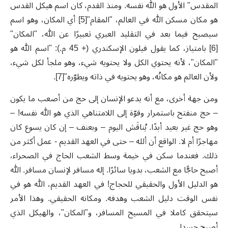
المقدس" الأول هو الله نفسه. ومنذ القدم، كان اسم هيكل القدس
هو مكان مسكن الله في العالم، "المقام"[5] أي المكان، وهو اسم
سيصبح فيما بعد في التقليد العبري تعبيرًا عن الله، "المكان"
[6] بامتياز، كما يقول فيلون الإسكندري (+ 45 م.): "اسم الله هو
"المكان"، لأنه يحتوي الكل ولا يحتويه شيء، وهو ملجأ لكل شيء،
ولأن العالم هو مكانُه، وهو يحتويه في ذاته ويطوّره"[7].
ومن جهة أخرى، مع أنه يدعو الإنسان إلى حج من أصعب ما يكون
– حج منفتح باستمرار وقوّة إلى اللامتناهي الذي هو الله نفسه! –
وهو حج غير بعيد أبدًا. يُناقَش اليوم – وبعنف – إن كان يسوع كان
مهاجرًا أم لا. الواقع أن ألله – حتى في العهد القديم - عمل أكثر من
ذلك. فعندما سكن في خيمة وسط الشعب الحاج في الصحراء،
أصبح حاجًّا مع الشعب، بدويا سائرًا. إله مسافر لإنسان مسافر. الله
هو الدليل الأول والحقيقي للحجاج! في العهد القديم، الله هو في
نفس الوقت دليل الشعب وهدفه. ومكانه الحقيقي. وهذا الأمر
سيتحقق كاملا في المسيح المسافر، و"المكان"، والهيكل الذي
أصبح جسدا.