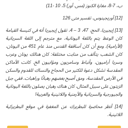
ب، 7-8، مغارة الكنوز (مس. أور) 5، 10 -11)
[12] أوريجينوس، تفسير متى 126
[13] إيجيريا، الحج، 47، 3 – 4، تقول إيجيريا أنه في كنيسة القيامة
كان الوعظ يتم باللغة اليونانية، مع مترجم إلى اللغة السريانية
(الأرامية). ومع أن كان أساقفة القدس منذ عام 451 من اليونان،
كان الشعب يتألف من منابت مختلفة: كان هنالك يونان وعرب
وسريا أراميون، وأنباط وسامريون ومؤابيون الخ. كانت الأماكن
المقدسة تشكل دعوة للكثير من الحجاج والنساك للقدوم والسكن
في الأرض المقدسة، ومق أصبح بعضهم رهبانًا وراهبات. ففي جبل
الزيتون على سبيل المثال، كان هناك رهبان يصلون باللغة اليونانية
والجيورجية والسريانية والأرمنية واللاتينية والعربية!
[14] أنظر محاضرة للبطريرك عن المغفرة في موقع البطريركية
اللاتينية.