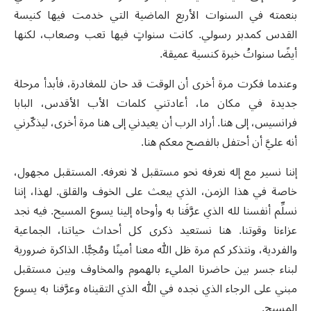
بنعمته في السنوات الأربع الماضية التي خدمت فيها كنيسة
القدس كمدبر رسولي. كانت سنواتٍ فيها تعب وصعاب، لكنها
أيضًا سنواتُ خبرة كنسية عميقة.
وعندما فكرت مرة أخرى أن الوقت قد حان للمغادرة، فأبدأ مرحلة
جديدة في مكان ما، أعادتني كلمات الأب الأقدس، البابا
فرانسيس، إلى هنا. أراد الرب أن يعيدني إلى هنا مرة أخرى، ليذكّرني
أنه عليَّ أن أحتفل بالفصح معكم هنا.
إننا نسير مع إله نعرفه نحو مستقبل لا نعرفه. المستقبل مجهول،
خاصة في هذا الزمن، الذي يبعث على الخوف والقلق. لهذا، إننا
نسلِّم أنفسنا لله الذي عرَّفَنا به وأوحاه إلينا يسوع المسيح. فيه نجد
عزاءنا وقوتنا. هنا نستعيد ذكرى كل أحداث حياتنا، الجماعية
والفردية، ونتذكر كم مرة ظل الله معنا أمينًا ومُحِبًّا. الذاكرة ضرورية
لبناء جسر بين حاضرنا المليء بالهموم والمخاوف وبين مستقبل
مبني على الرجاء الذي نجده في الله الذي التقيناه وعرَّفنا به يسوع
المسيح.