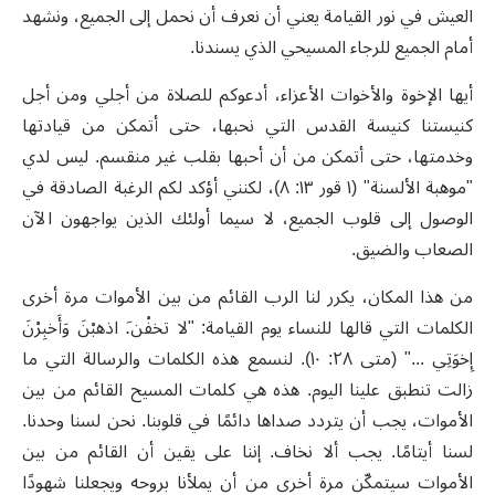
العيش في نور القيامة يعني أن نعرف أن نحمل إلى الجميع، ونشهد
أمام الجميع للرجاء المسيحي الذي يسندنا.
أيها الإخوة والأخوات الأعزاء، أدعوكم للصلاة من أجلي ومن أجل
كنيستنا كنيسة القدس التي نحبها، حتى أتمكن من قيادتها
وخدمتها، حتى أتمكن من أن أحبها بقلب غير منقسم. ليس لدي
"موهبة الألسنة" (١ قور ١٣: ٨)، لكنني أؤكد لكم الرغبة الصادقة في
الوصول إلى قلوب الجميع، لا سيما أولئك الذين يواجهون الآن
الصعاب والضيق.
من هذا المكان، يكرر لنا الرب القائم من بين الأموات مرة أخرى
الكلمات التي قالها للنساء يوم القيامة: "لا تخفْن.َ اذهبْنَ وَأَخبِرْنَ
إِخوَتِي ..." (متى ٢٨: ١٠). لنسمع هذه الكلمات والرسالة التي ما
زالت تنطبق علينا اليوم. هذه هي كلمات المسيح القائم من بين
الأموات، يجب أن يتردد صداها دائمًا في قلوبنا. نحن لسنا وحدنا.
لسنا أيتامًا. يجب ألا نخاف. إننا على يقين أن القائم من بين
الأموات سيتمكّن مرة أخرى من أن يملأنا بروحه ويجعلنا شهودًا