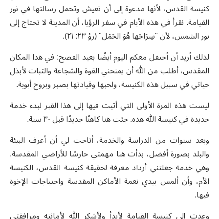
كنيسة القدس، لأنها مدعوة إلى أن تعيش وتحمل رسالتها في نور
القيامة. نقرأ في هذه الأيام في سفر الرؤيا، أن المدينة لا تحتاج إلى
نور الشمس، لأن "سِرَاجَها هُوَ الحَمَل" (رؤ ٢٣: ٢١).
لذلك أريد أن أحتفل معكم اليوم أيضًا بعيد الفصح: في هذا المكان
المقدس، أطلب من الله أن يمنحني القوة والشجاعة والثبات لأبذل
حياتي في سبيل هذه الكنيسة، ولحبها وقيادتها بصبر وبروح أبوية.
ليست هذه المرة الأولى التي أتيت فيها إلى هذا القبر لبدء خدمة
جديدة في كنيسة الله هذه. جئت هنا كاهنًا جديدًا قبل ٣٠ سنة.
وبعد سنوات من الدراسة والخدمة، أتاحت لي أن أعرف البيئة
والبلد بصورة أفضل، بدأت هنا مهمتي حارسًا للأراضي المقدسة.
وهي خدمة جعلتني أزداد معرفة لحقيقة كنيسة القدس، الكنيسة
الأم، وأن ألمس بيدي نعمة الأماكن المقدسة واحتياجات الإخوة
فيها.
وعدت إلى كنيسة القيامة لأبدأ ولأشكر الله لأمانته ومرافقتي