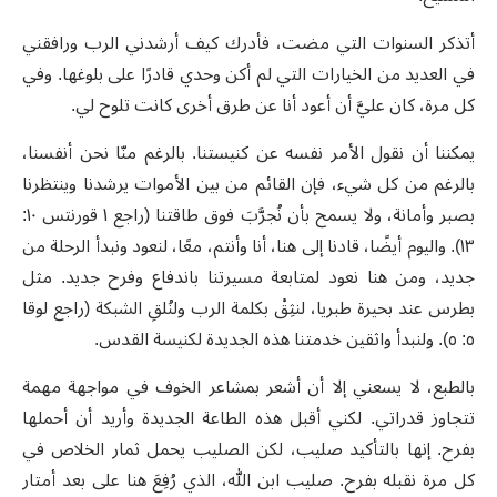
أتذكر السنوات التي مضت، فأدرك كيف أرشدني الرب ورافقني
في العديد من الخيارات التي لم أكن وحدي قادرًا على بلوغها. وفي
كل مرة، كان عليَّ أن أعود أنا عن طرق أخرى كانت تلوح لي.
يمكننا أن نقول الأمر نفسه عن كنيستنا. بالرغم منّا نحن أنفسنا،
بالرغم من كل شيء، فإن القائم من بين الأموات يرشدنا وينتظرنا
بصبر وأمانة، ولا يسمح بأن نُجرَّبَ فوق طاقتنا (راجع ١ قورنتس ١٠:
١٣). واليوم أيضًا، قادنا إلى هنا، أنا وأنتم، معًا، لنعود ونبدأ الرحلة من
جديد، ومن هنا نعود لمتابعة مسيرتنا باندفاع وفرح جديد. مثل
بطرس عند بحيرة طبريا، لنثِقْ بكلمة الرب ولنُلقِ الشبكة (راجع لوقا
٥: ٥). ولنبدأ واثقين خدمتنا هذه الجديدة لكنيسة القدس.
بالطبع، لا يسعني إلا أن أشعر بمشاعر الخوف في مواجهة مهمة
تتجاوز قدراتي. لكني أقبل هذه الطاعة الجديدة وأريد أن أحملها
بفرح. إنها بالتأكيد صليب، لكن الصليب يحمل ثمار الخلاص في
كل مرة نقبله بفرح. صليب ابن الله، الذي رُفِعَ هنا على بعد أمتار