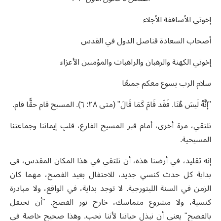
إخوتي الأساقفة الأجلاء
أصحاب السعادة قناصل الدول في القدس
إخوتي الكهنة والرهبان والراهبات والمؤمنين الأعزاء
سلام الرب يسوع معكم جميعًا
"إنَّهُ لَيسَ هُنَا. فَقَد قَامَ كَمَا قَالَ" (متى ٢٨: ٦). المسيح قام حقًّا قام.
نلتقي، مرة أخرى، أمام قبر المسيح الفارغ، قلبِ إيماننا وجماعتنا
المسيحية.
إنه تقليد، في أرضنا هذه، أن نلتقي في هذا المكان المقدس، في
بداية كل حدث كنسي جديد، للاحتفال بعيد الفصح، مهما كان
الزمن في السنة الليتورجية. لا توجد بداية، في الواقع، ولا مبادرة
كنسية، ولا مشروع متماسك، خارج نور الفصح. "أن نحتفل
بالفصح" يعني أن نبذل حياتنا لأننا نحب. وهذا صحيح خاصة في