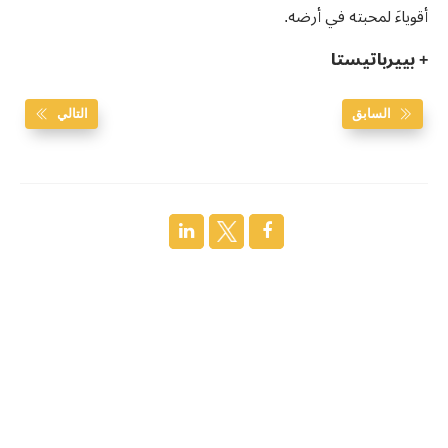
أقوياءَ لمحبته في أرضه.
+ بييرباتيستا
السابق
التالي