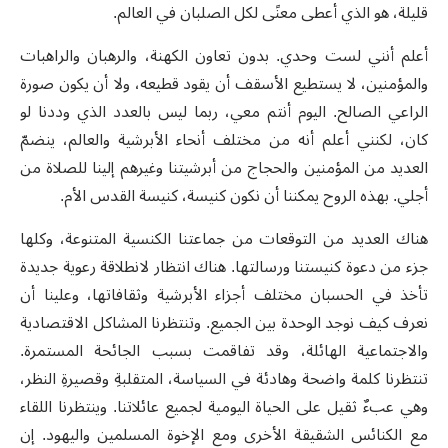
قليلة، هو الذي أعطى معنًى لكل الصلبان في العالم.
أعلم أنني لست وحدي. بدون تعاون الكهنة، والرهبان والراهبات
والمؤمنين، لا يستطيع الأسقف أن يقود قطيعه، ولا أن يكون صورة
الراعي الصالح. اليوم أنتم معي، ربما ليس بالعدد الذي وددنا لو
كان، لكنني أعلم أنه من مختلف أنحاء الأبرشية والعالم، ينضمّ
العديد من المؤمنين والحجاج من أبرشيتنا وغيرهم إلينا للصلاة من
أجلي. بهذه الروح يمكننا أن نكون كنيسة، كنيسة القدس الأم.
هناك العديد من التوقعات من جماعتنا الكنسية المتنوعة، وكلها
جزء من دعوة كنيستنا ورسالتها. هناك انتظار لانطلاقة رعوية جديدة
تأخذ في الحسبان مختلف أجزاء الأبرشية وثقافاتها، وعلينا أن
نعرف كيف نوجد الوحدة بين الجميع. وتنتظرنا المشاكل الاقتصادية
والاجتماعية الهائلة، وقد تفاقمت بسبب الجائحة المستمرة.
تنتظرنا كلمة واضحة وهادئة في السياسة، المتقلبةِ وقصيرةِ النظر،
وهي عبءٌ ثقيل على الحياة اليومية لجميع عائلاتنا. وينتظرنا اللقاء
مع الكنائس الشقيقة الأخرى ومع الإخوة المسلمين واليهود. إن