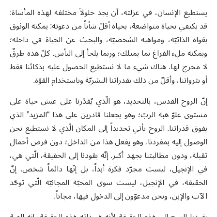
يستطيع الإنسان، في عزلته، أن يجد حلولاً مختلفة لهذه المأساة:
قد يكتفي بحياة متواضعة، بحياة أقلّ شأناً من دعوته: يمكنه الوثوق
بقواه الذاتيّة، ومواهبه الشخصيّة، والبحث عن الحياة في داخله؛
ويمكنه ملء الفراغ بما يمتلك؛ وربما يلجأ إلى اليأس. كلّ هذه طرقٌ
لا مخرج لها. هناك شيء ما لا نستطيع الحصول عليه بذكائنا فقط
أو بثرواتنا، وأقلّ من ذلك بقدراتنا البشريّة وباستخدام القوّة.
إنّ الروح القدس، بالتحديد، هو الّذي يُقدّرنا على عيش حياة على
مستوى علوّ هبة الربّ؛ وهو يجعلنا قادرين على هذا “المزيد” الذي
يفوق قدراتنا. الروح يأتي تحديداً إلى المكان الّذي لا نستطيع نحن
الوصول إليه بمفردنا. وهو يفعل هذا من الداخل؛ دون فرض أحمال
ثقيلة، ودون مطالبتنا بجهد أكبر. إنّه يقودنا إلى الحقيقة، الّتي هي،
في الإنجيل، ليست مجرّد فكرة أبداً، بل إنّها دائماً شخص. إنّ
الحقيقة، في الإنجيل، ليست سوى المحبّة المجانيّة الّتي توحّد
الآب والإبن، ونحن مدعوّون إلى الدخول فيها، مجاناً.
يقودنا الروح إلى هذه الحقيقة لأنه هو ذاته هذه الحقيقة، إنه الهبة