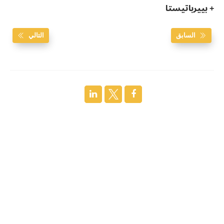
+ بييرباتيستا
السابق
التالي