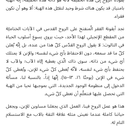
بامتياز. قد يكون هناك شرط وحيد لتقبّل هذه الهبة: ألا وهو أن نكون
فقراء.
نجد أيقونة الفقر الّمنفتح على الروح القدس في الآيات الختاميّة
من المقطع الإنجيلي لهذا الأحد، حيث يروي يسوع أسلوب الحياة
في الثالوث: لا يقول الروح القدّس كلّ هذا من عنده، بل إنّه يُعلن
كلّ ما قد سمعه، دون الاحتفاظ بأيّ شيء لنفسه؛ والإبن لا يمتلك
أيّ شيء من ذاته، سوى ذاك الّذي يعطيه إيّاه الآب؛ والآب لا
يحتفظ بأيّ شيء لنفسه، لأنّه يُعطي كلّ شيء للإبن، ويُعطي كلّ
شيء في الإبن (يوحنّا ١٦، ١٣–١٥). إنّها إذاً، بالنسبة لنا، مسألة
الدخول إلى منظومة الوجود الجديدة، التي بموجبها نحيا من الهبة
التي نحصل عليها فنتعلّم أن نعطي كلّ شيء.
هذا هو عمل الروح فينا، العمل الذي يجعلنا مساوين للإبن، ويجعل
حياتنا كاملة عندما نعيش مثله علاقة الثقة بالاب مع الاستسلام
التام له.