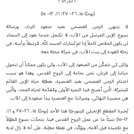
٢٠ أيار ٢٠١٨
(
يوحنّا ١٥، ٢٦– ٢٧؛ ١٦، ١٢– ١٥
)
لا ينتهي الزمن الفصحي بعيد صعود الربّ. ورسالة
يسوع، الإبن المرسل من الآب، لا تكتمل عندما يعود إلى السماء.
لن يكون الخلاص كاملاً إذا لم يُشارك الجسد كلّه، مُرتبطاً برأسه، في
رحلة العودة إلى بيت الآب، في شركة محبّة معه.
ولكن كي نتمكّن من الصعود إلى الآب، وكي يكون ممكناً أن تتحول
حياتنا إلى قربان، نحن بحاجة إلى الروح القدس. وهذا هو سبب
اختتام الزمن الفصحي بعيد العنصرة، بعطيّة حياة الإبن القائم
للبشريّة، الّتي تُصبح فينا الثمرة الأولى ومُقدّمة لحياة المجد، والّتي
هي مصيرنا النهائي، وميراثنا: مع العنصرة يبدأ صعودنا إلى الآب.
يُخبرنا المقطع الإنجيلي لليتورجيّا هذا الأحد (يوحنّا ١٥، ٢٦–٢٧ و ١٦،
١٢–١٥) شيئاً ما عن عمل الروح القدس فينا. يتحدّث يسوع مُطوّلاً
مع تلاميذه قبل آلامه، ويؤكّد، في نقطة معيّنة، على أنه لا زال لديه