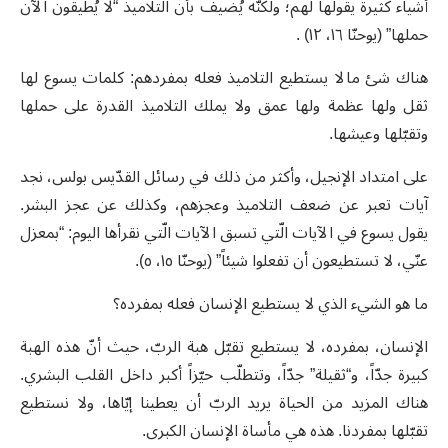
أشياء كثيرة يقولها لهم؛ ولكنّه يُضيف بأن التلاميذ “لا يُطيقون الآن
حملها” (يوحنّا ١٦، ١٢
) .
هناك شئ ما لا يستطيع التلاميذ فعله بمفردهم: كلمات يسوع لها
ثقل ولها عظمة ولها عمق ولا يملك التلاميذ القدرة على حملها
وتقبّلها وعيشها.
على امتداد الإنجيل، وأكثر من ذلك في رسائل القدّيس بولس، نجد
آيات تعبر عن ضعف التلاميذ وعجزهم، وكذلك عن عجز البشر.
يقول يسوع في الآيات الّتي تسبق الآيات الّتي نقرأها اليوم: “بمعزل
عنّي، لا تستطيعون أن تفعلوا شيئاً” (يوحنّا ١٥، ٥).
ما هو الشيء الذي لا يستطيع الإنسان فعله بمفرده؟
الإنسان، بمفرده، لا يستطيع تقبّل هبة الربّ، حيث أنّ هذه الهبة
كبيرة جدّاً، و“ثقيلة” جدّاً، وتتطلّب حيّزاً أكبر داخل القلب البشري.
هناك المزيد من الحياة يريد الربّ أن يعطينا إيّاها، ولا نستطيع
تقبّلها بمفردنا. هذه هي مأساة الإنسان الكبرى.