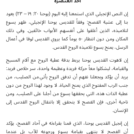
أحد العنصرة
إن النص الإنجيلي الذي استمعنا إليه اليوم (يوحنا ٢٠: ١٩ – ٢٣) يعود
بنا إلى عشية الفصح: وفقاً للقديس يوحنا الإنجيلي، ظهر يسوع
لتلاميذه، الذين أغلقوا على أنفسهم الأبواب خائفين. وفي ذلك
المكان ومن دون انتظار ٥٠ يوماً كما يروي القديس لوقا في أعمال
الرسل، يمنح يسوع تلاميذه الروح القدس.
إن لاهوت القديس يوحنا يربط بدقة عطية الروح مع آلام المسيح
والقيامة، ليشكلوا معاً حركة فريدة وعظيمة واحدة، سر خلاص فريد:
يريد أن يؤكد ويجعلنا نفهم أن تدفق الروح يأتي من الصليب، من
جنب الرب المفتوح الذي يمنح الحياة. لا وجود لهذا الروح من دون
عطية الذات هذه، التي يحققها يسوع من أجلنا على الصليب. ومن
ناحية أخرى، فإن الفصح لا يتحقق إلا بانتقال الروح القدس إلى
الإنسان.
إن إنجيل القديس يوحنا، الذي قمنا بقراءته في آحاد الفصح، يؤكد
أن الفصح لا ينتهي بقيامة يسوع ورجوعه للآب بل عندما