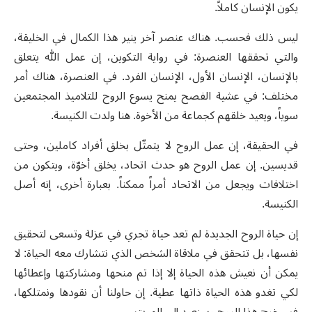
يكون الإنسان كاملاً.
ليس ذلك فحسب. هناك عنصر آخر ينير هذا الكمال في الخليقة،
والتي تحققها العنصرة: في رواية التكوين، إن عمل الله يتعلق
بالإنسان، الإنسان الأول، الإنسان الفرد. في العنصرة، هناك أمر
مختلف: في عشية الفصح يمنح يسوع الروح للتلاميذ المجتمعين
سوياً، ويعيد خلقهم كجماعة من الأخوة. هنا ولدت الكنيسة.
في الحقيقة، إن عمل الروح لا يتمثّل بخلق أفراد كاملين، وحتى
قديسين. إن عمل الروح هو حدث اتحاد، يخلق أخوّة، ويتكون من
اختلافات ويجعل من الاتحاد أمراً ممكناً. بعبارة أخرى، إنه أصل
الكنيسة.
إن حياة الروح الجديدة لم تعد حياة تجري في عزلة وتسعى لتحقيق
نفسها، بل تتحقق في ملاقاة الشخص الذي نتشارك معه الحياة: لا
يمكن أن نعيش هذه الحياة إلا إذا تم منحها ومشاركتها وإعطائها
لكي تغدو هذه الحياة ذاتها عطية. إن حاولنا أن نقودها ونمتلكها،
فسيخرج هذا الروح وسنعود إلى الموت.