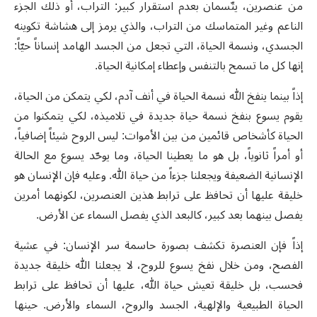
من عنصرين، يتّسمان بعدم استقرار كبير: التراب، أو ذلك الجزء
الناعم وغير المتماسك من التراب، والذي يرمز إلى هشاشة تكوينه
الجسدي، ونسمة الحياة، التي تجعل من الجسد الهامد إنساناً حيّاً:
إنها كل ما تسمح بالتنفس وإعطاء إمكانية الحياة.
إذاً بينما ينفخ الله نسمة الحياة في أنف آدم، لكي يتمكن من الحياة،
يقوم يسوع بنفخ نسمة حياة جديدة في تلاميذه، لكي يتمكنوا من
الحياة كأشخاص قائمين من بين الأموات: ليس الروح شيئاً إضافياً،
أو أمراً ثانوياً، بل هو ما يعطينا الحياة، وما يوحّد يسوع مع الحالة
الإنسانية الضعيفة ويجعلنا جزءاً من حياة الله. وعليه فإن الإنسان هو
خليقة عليها أن تحافظ على ترابط هذين العنصرين، لكونهما أمرين
يفصل بينهما بعد كبير، كالبعد الذي يفصل السماء عن الأرض.
إذاً فإن العنصرة تكشف بصورة حاسمة سر الإنسان: في عشية
الفصح، ومن خلال نفخ يسوع للروح، لا يجعلنا الله خليقة جديدة
فحسب، بل خليقة تعيش حياة الله، عليها أن تحافظ على ترابط
الحياة الطبيعية والإلهية، الجسد والروح، السماء والأرض. حينها