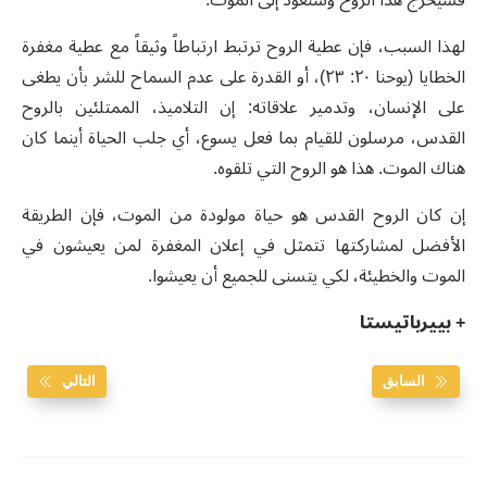
لهذا السبب، فإن عطية الروح ترتبط ارتباطاً وثيقاً مع عطية مغفرة
الخطايا (يوحنا ٢٠: ٢٣)، أو القدرة على عدم السماح للشر بأن يطغى
على الإنسان، وتدمير علاقاته: إن التلاميذ، الممتلئين بالروح
القدس، مرسلون للقيام بما فعل يسوع، أي جلب الحياة أينما كان
هناك الموت. هذا هو الروح التي تلقوه.
إن كان الروح القدس هو حياة مولودة من الموت، فإن الطريقة
الأفضل لمشاركتها تتمثل في إعلان المغفرة لمن يعيشون في
الموت والخطيئة، لكي يتسنى للجميع أن يعيشوا.
+ بييرباتيستا
السابق
التالي