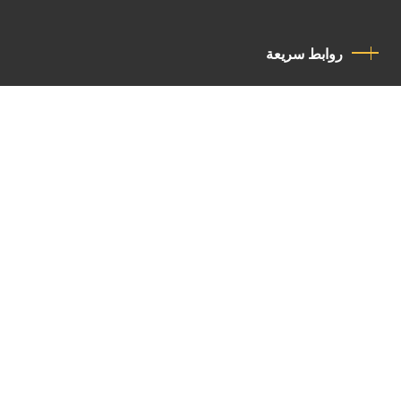
روابط سريعة
سياسة الخصوصية
مدونة قواعد السلوك
اتصل بنا
Latin Patriarchate Road
P.O.B 14152, Jerusalem 9114101
Tel
: +972 (2) 6471400
Email:
Chancellery@lpj.org