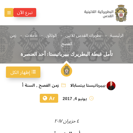
تبرع الآن
الرئيسية
بطريرك القدس للاتين
الوثائق
تأملات
زمن
الفصح
تأمل غبطة البطريرك بييرباتيستا: أحد العنصرة
إظهار الكل
بييرباتيستا بيتسابالا
زمن الفصح
,
السنة أ
Ar
يونيو 4, 2017
٤ حزيران ٢٠١٧