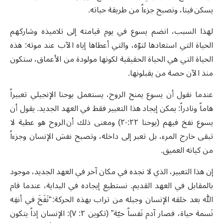
يسكن فينا، ونصبح جزءاً من طريقة حياته.
لهذا السبب، انضم يسوع في يوم قيامته إلى تلاميذه وشاركهم
الحياة التي استعادها لتوّه، والتي أعطاها إياه الآب عند موته: هذه
الحياة التي هي الحياة الحقيقية لكونها مولودة من الأعماق، ستكون
منذ الآن حصة من يقبلونها.
عندما نقول أن يسوع يمنح الروح، يستعمل يوحنا الإنجيلي تعبيراً
هاماً ونادراً: يمكن إيجاد هذا التعبير فقط في العهد الجديد. يقول أن
يسوع نفخ فيهم (يوحنا ٢٠:٢٢) ومعنى ذلك أن الروح هو عطية لا
تبقى خارج المرء، بل تعبر إلى داخله، وتصبح نفسَ الإنسان وجزءاً
من كيانه العميق.
إن هذا التعبير، الذي لا نجده في مكان آخر في العهد الجديد، موجود
بالمقابل في العهد القديم. نستطيع إيجاده في البداية، عندما قام
الله بعد خلقه الإنسان وجبله من تراب بهذه الحركة: “نَفَخَ في أنفِه
نَسمة حياة، فصار آدم نَفساً حيّة” (تكوين ٢: ٧): الإنسان إذاً يتكون