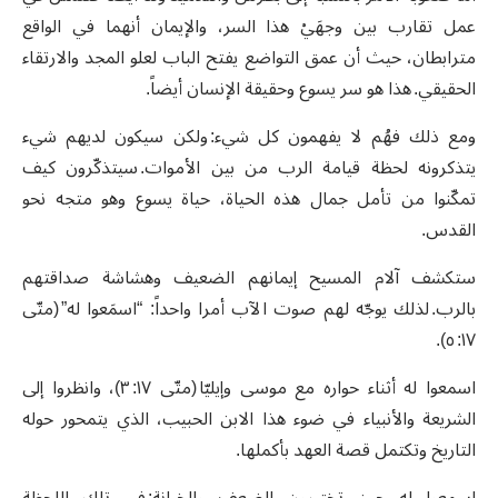
عمل تقارب بين وجهَيْ هذا السر، والإيمان أنهما في الواقع
مترابطان، حيث أن عمق التواضع يفتح الباب لعلو المجد والارتقاء
الحقيقي. هذا هو سر يسوع وحقيقة الإنسان أيضاً.
ومع ذلك فهُم لا يفهمون كل شيء: ولكن سيكون لديهم شيء
يتذكرونه لحظة قيامة الرب من بين الأموات. سيتذكّرون كيف
تمكّنوا من تأمل جمال هذه الحياة، حياة يسوع وهو متجه نحو
القدس.
ستكشف آلام المسيح إيمانهم الضعيف وهشاشة صداقتهم
بالرب. لذلك يوجّه لهم صوت الآب أمرا واحداً: “اسمَعوا له” (متّى
١٧: ٥).
اسمعوا له أثناء حواره مع موسى وإيليّا (متّى ١٧: ٣)، وانظروا إلى
الشريعة والأنبياء في ضوء هذا الابن الحبيب، الذي يتمحور حوله
التاريخ وتكتمل قصة العهد بأكملها.
اسمعوا له حين تختبرون الضعف والخيانة: في تلك اللحظة