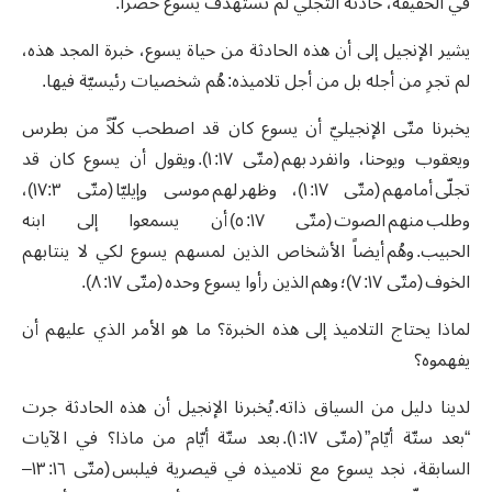
في الحقيقة، حادثة التجلي لم تستهدف يسوع حصرا.
يشير الإنجيل إلى أن هذه الحادثة من حياة يسوع، خبرة المجد هذه،
لم تجرِ من أجله بل من أجل تلاميذه: هُم شخصيات رئيسيّة فيها.
يخبرنا متّى الإنجيليّ أن يسوع كان قد اصطحب كلّاً من بطرس
ويعقوب ويوحنا، وانفرد بهم (متّى ١٧: ١). ويقول أن يسوع كان قد
تجلّى أمامهم (متّى ١٧: ١)، وظهر لهم موسى وإيليّا (متّى ١٧:٣)،
وطلب منهم الصوت (متّى ١٧: ٥) أن يسمعوا إلى ابنه
الحبيب. وهُم أيضاً الأشخاص الذين لمسهم يسوع لكي لا ينتابهم
الخوف (متّى ١٧: ٧)؛ وهم الذين رأوا يسوع وحده (متّى ١٧: ٨).
لماذا يحتاج التلاميذ إلى هذه الخبرة؟ ما هو الأمر الذي عليهم أن
يفهموه؟
لدينا دليل من السياق ذاته. يُخبرنا الإنجيل أن هذه الحادثة جرت
“بعد ستّة أيّام” (متّى ١٧: ١). بعد ستّة أيّام من ماذا؟ في الآيات
السابقة، نجد يسوع مع تلاميذه في قيصرية فيلبس (متّى ١٦: ١٣–