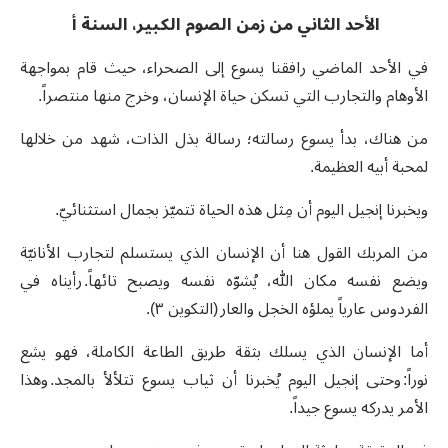
الأحد الثاني من زمن الصوم الكبير، السنة أ
في الأحد الماضي رافقنا يسوع إلى الصحراء، حيث قام بمواجهة
الأوهام والتجارب التي تسكن حياة الإنسان، وخرج منها منتصراً.
من هناك، بدأ يسوع رسالته؛ رسالة بذل الذات، شهد من خلالها
لمحبة أبيه العظيمة.
ويخبرنا إنجيل اليوم أن مِثل هذه الحياة تتميّز بجمال استثنائيّ.
من المربك القول هنا أن الإنسان الذي يستسلم لتجارب الأنانيّة
ويضع نفسه مكان الله، يُشوّه نفسه ويصبح تائهاً. رأيناه في
الفردوس عارياً يملؤه الخجل والعار (التكوين ٣).
أما الإنسان الذي يسلك بثقة طريق الطاعة الكاملة، فهو يشع
نوراً: وحتى إنجيل اليوم يُخبرنا أن ثياب يسوع تتلألأ بالمجد. وهذا
الأمر يدركه يسوع جيداً.