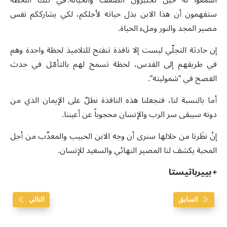
ستفهمون أن هذا الابن بذل حياته لأجلكم، لكي يشارككم نفس
مصير المجد والنور وملء الحياة.
إن حادثة التجلّي ليست إلا نافذة تنفتح للتلاميذ لحظة واحدة وهم
في طريقهم إلى القدس، لحظة تسمح لهم بالتأمّل في حدث
الفصح في “شموليته“.
أما بالنسبة لنا، فتجعلنا هذه النافذة نطلّ على الإيمان الذي من
دونه سيبقى سر الرب والإنسان محجوباً عن أعيننا.
إنْ نظَرنا من خلالها سنرى أن وجه الابن الحبيب والمعذّب من أجل
المحبة يكشف لنا المصير النهائي والسعيد للإنسان.
+ بييرباتيستا
السابق
التالي