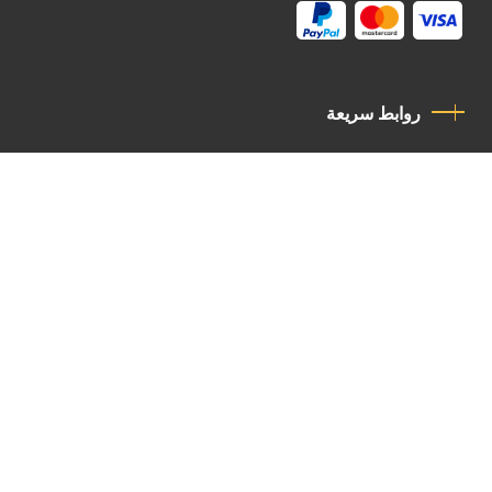
روابط سريعة
سياسة الخصوصية
مدونة قواعد السلوك
اتصل بنا
Latin Patriarchate Road
P.O.B 14152, Jerusalem 9114101
Tel
: +972 (2) 6471400
Email:
Chancellery@lpj.org