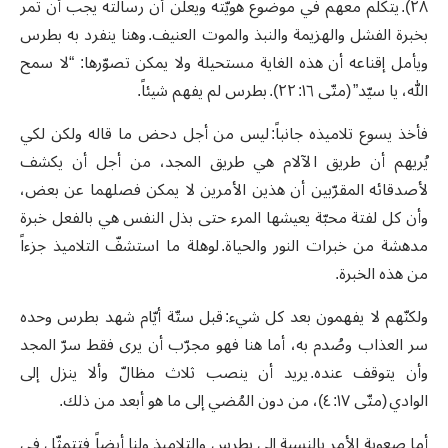
٢٨). يتكلّم معهم في موضوع هويّته ويعلن أن رسالته يجب أن تمر
بخبرة الفشل والهزيمة والنبذ والموت العنيف. وهنا ينفرد به بطرس
ويأمل إقناعه أن هذه الغاية مستحيلة ولا يمكن تصوّرها: “لا سمح
الله، يا سيّد” (متّى ١٦: ٢٢). بطرس لم يفهم شيئاً.
فأخذ يسوع تلاميذه جانباً: ليس من أجل دحض ما قاله ولكن لكي
يُريهم أن طريق الآلام هي طريق المجد، من أجل أن يكشف
لأصدقائه المقرّبين أن هذين الأمرين لا يمكن فصلهما عن بعض،
وأن كل لفتة محبّة يعيشها المرء حتى بذل النفس هي بالفعل خبرة
مدهشة من خبرات النور والحياة. لوهلة ما استشفّ التلاميذ جزءاً
من هذه الخبرة.
ولكنّهم لا يفهمون بعد كل شيء: قبل ستّة أيّام شهد بطرس وحده
سر العذاب وصُدم به، أما هنا فهو مجرّب أن يرى فقط سرّ المجد
وأن يتوقف عنده. يريد أن ينصب ثلاث مظالّ وألا ينزل إلى
الوادي (متّى ١٧: ٤)، من دون المُضي إلى ما هو أبعد من ذلك.
أما صعوبة الأمر بالنسبة إلى بطرس والتلاميذ ولنا أيضاً فتتمثّل في