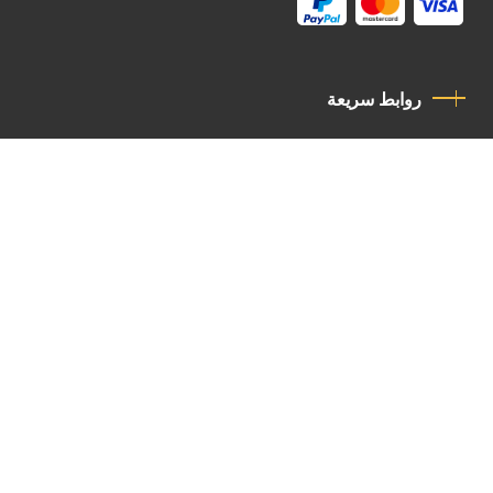
روابط سريعة
سياسة الخصوصية
مدونة قواعد السلوك
اتصل بنا
Latin Patriarchate Road
P.O.B 14152, Jerusalem 9114101
Tel
: +972 (2) 6471400
Email:
Chancellery@lpj.org