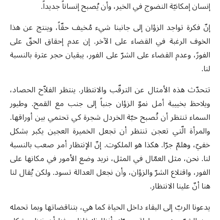
إنسان إمكانيّة النضوج في الخير، وأن يُصبح إنساناً جديداً.
إنّ فكرة تواجد الزؤان إلى جانبنا شيء مُخيف حقّاً، وينتج عن هذا
الخوف الرغبة في القضاء على الآخر. إن عدم إحقاق الحقّ على
الفورً، وعدم القضاء على الشرّ على الفور، يبقيان حجر عثرة بالنسبة
لنا.
تتحدّث هذه الأمثال عن الترقّب والانتظار. ينتظر الفلاّح الحصاد،
ويلاحظ بخييبة أمل نموّ الزؤان جنباً إلى جنب مع القمح. وطيور
السماء تنتظر أن تُصبح حبّة الخردل شجرة كي تحتمي بين أوراقها.
والمرأة الّتي تعجن تنتظر أن تجعل الخميرة العجين يكبر بشكل
خفيّ، وهلمّ جرّا. هكذا هو الملكوت. إنّ الإنتظار أمر صعب بالنسبة
لنا. نحن، مثل العمّال في المثل، نريد وضع الأمور في مكانها على
الفور، واقتلاع الشرّ والزؤان، وأن نجعل العدالة تسود. ولكن يُقال لنا
هنا أنّ علينا الانتظار.
يدعونا الربّ إلى البقاء داخل الحياة كما هي، بتناقضاتها وبما تحمله