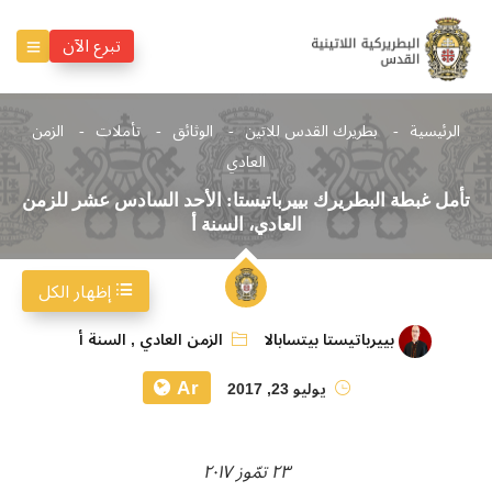
تبرع الآن
الرئيسية
بطريرك القدس للاتين
الوثائق
تأملات
الزمن
العادي
تأمل غبطة البطريرك بييرباتيستا: الأحد السادس عشر للزمن
العادي، السنة أ
إظهار الكل
بييرباتيستا بيتسابالا
الزمن العادي
,
السنة أ
Ar
يوليو 23, 2017
٢٣ تمّوز ٢٠١٧