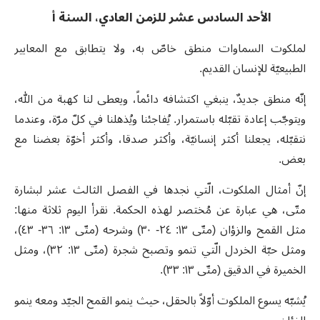
الأحد السادس عشر للزمن العادي، السنة أ
لملكوت السماوات منطق خاصّ به، ولا يتطابق مع المعايير
الطبيعيّة للإنسان القديم.
إنّه منطق جديدٌ، ينبغي اكتشافه دائماً، ويعطى لنا كهبة من الله،
ويتوجّب إعادة تقبّله باستمرار. يُفاجئنا ويُذهلنا في كلّ مرّة، وعندما
نتقبّله، يجعلنا أكثر إنسانيّة، وأكثر صدقا، وأكثر أخوّة بعضنا مع
بعض.
إنّ أمثال الملكوت، الّتي نجدها في الفصل الثالث عشر لبشارة
متّى، هي عبارة عن مُختصر لهذه الحكمة. نقرأ اليوم ثلاثة منها:
مثل القمح والزؤان (متّى ١٣: ٢٤- ٣٠) وشرحه (متّى ١٣: ٣٦- ٤٣)،
ومثل حبّة الخردل الّتي تنمو وتصبح شجرة (متّى ١٣: ٣٢)، ومثل
الخميرة في الدقيق (متّى ١٣: ٣٣).
يُشبّه يسوع الملكوت أوّلاً بالحقل، حيث ينمو القمح الجيّد ومعه ينمو