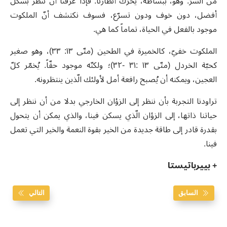
من الشرّ. وهو، ببساطة، يحرّك أنظارنا: فإذا عرفنا أن ننظر بشكل
أفضل، دون خوف ودون تسرّع، فسوف نكتشف أنّ الملكوت
موجود بالفعل في الحياة، تماماً كما هي.
الملكوت خفيّ، كالخميرة في الطحين (متّى ١٣: ٣٣)، وهو صغير
كحبّة الخردل (متّى ١٣ :٣١ -٣٢)؛ ولكنّه موجود حقّاً. يُخمّر كلّ
العجين، ويمكنه أن يُصبح رافعة أمل لأولئك الّذين ينتظرونه.
تراودنا التجربة بأن ننظر إلى الزؤان الخارجي بدلا من أن ننظر إلى
حياتنا ذاتها، إلى الزؤان الّذي يسكن فينا، والذي يمكن أن يتحول
بقدرة قادر إلى طاقة جديدة من الخير بقوة النعمة والخير التي تعمل
فينا.
+ بييرباتيستا
السابق
التالي