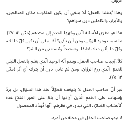
الزؤان.
وهذا يُذهلنا بالفعل: ألا ينبغي أن يكون الملكوت مكان الصالحين،
والأبرار، والكاملين دون سواهم؟
هذا هو مغزى الأسئلة الّتي وجّهها الخدم إلى سيّدهم (متّى ١٣: ٢٧):
ما سبب وجود الزؤان، ومن أين يأتي؟ ألا ينبغي أن يكون كلّ ما لك،
وكلّ ما يأتي منك نظيفا، وصحيحاً ومُستثنى من الشرّ؟
كلاّ، يُجيب صاحب الحقل. ويبدو أنّه الوحيد الّذي يعلم بالعمل الليلي
للعدوّ، الّذي زرع الزؤان، ومن ثمّ غادر، دون أن يترك أيّ أثر (متّى
١٣: ٢٥).
غير أنّ صاحب الحقل لا يتوقف مُطوّلاً عند هذا السؤال. بل يردّ
بإسهاب على الخدم الّذين أرادوا أن يتمّ على الفور اقتلاع هذه
ألأعشاب الضارّة، التي تبدو، في نظرهم، أنّها تُهدّد المحصول.
لا يبدو صاحب الحقل في عجلة من أمره.