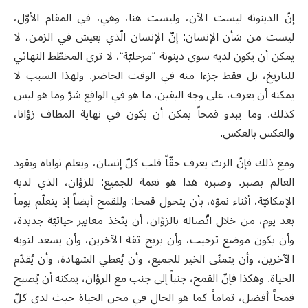
إنّ الدينونة ليست الآن، وليست هنا، وهي، في المقام الأوّل،
ليست من شأن الإنسان: إنّ الإنسان الّذي يعيش في الزمن، لا
يمكن أن يكون لديه سوى دينونة “مرحليّة“، لا ترى المخطّط النهائي
للتاريخ، بل فقط جزءا منه في الوقت الحاضر. ولهذا السبب لا
يمكنه أن يعرف، على وجه اليقين، ما هو في الواقع شرّ وما هو ليس
كذلك. وما يبدو قمحاً يمكن أن يكون في نهاية المطاف زؤانا،
والعكس بالعكس.
ومع ذلك فإنّ الربّ يعرف حقّاً قلب كلّ إنسان، ويعلم نواياه ويقود
العالم بصبر. وصبره هذا هو نعمة للجميع: للزؤان، الذي لديه
الإمكانيّة، أثناء نموّه، بأن يتحول قمحا: وللقمح أيضاً إذ يتعلّم يوماً
بعد يوم، من خلال اتّصاله بالزؤان، أن يتّخذ معايير حياتيّة جديدة،
وأن يكون موضع ترحيب، وأن يربح ثقة الآخرين، وأن يسعد لتوبة
الآخرين، وأن يتمنّى الخير للجميع، وأن يُعطي الشهادة، وأن يُقدّم
الحياة. وهكذا فإنّ القمح، جنباً إلى جنب مع الزؤان، يمكنه أن يُصبح
قمحاً أفضل، تماماً كما هو الحال في محن الحياة حيث لدى كلّ