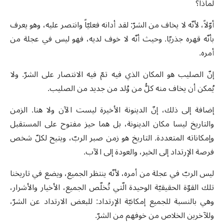
لماذا؟
أوّلاً، لأنّه لا يخاف من الشرّ: لقد أدانه فعليّاً وانتصر عليه، وهو يعرف
بأنّه قهره جذريّا. وحيث أنّه لا خوف لديه، فهو ليس في عجلة من
أمره.
إنّ الصليب هو المكان الذي فيه تمّ فيه الانتصار على الشرّ. ولا
يُمكن أن يخاف منه كلُّ من وُلد من جديد من الصليب.
إضافة إلى ذلك، إنّ الدينونة الأخيرة ليست الآن ولا هنا. الزمن
والتاريخ ليسا مكان الدينونة، بل هما حيز مفتوح على المستقبل
وإمكاناته المتعددة. التاريخ هو زمن صبر الربّ، ويتيح لكلّ شخص
فرصة الإرتداد إلى الخير، والعودة إلى الآب.
ليس الربّ في عجلة من أمره، لأنّه ينتظر الجميع، ويضع في تاريخنا
تلك القوّة الحقيقيّة الوحيدة الّتي تُخلّص الجميع، الأخيار والأشرار،
وهي بالنسبة للجميع إمكانيّة الإرتداد: للبعض الارتداد عن الشرّ،
وللآخرين الخلاص من خوفهم من الشرّ.