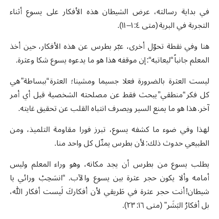
في بداية رسالته، عرض الشيطان هذه الأفكار على يسوع أثناء
التجربة في البرية (متى ٤: ١– ١١).
هنا وفي نقطة تحوّل أخرى، عبّر بطرس عن هذه الأفكار، حين أخذ
المعلم جانباً “ليعاتبه“: إن موقفه هذا هو ما يدعوه يسوع شكا وعثرة.
ليست العثرة بالضرورة فعلا جسيما ومشينا؛ العثرة “ببساطة” هي
كل فكر “منطقي” يبحث فقط عن مصلحته الشخصية قبل أي أمر
آخر. هذا هو ما يمنع السير ويصرف انتباه القلب عن تحقيق غايته.
لهذا وفي ضوء ما كشفه يسوع، تبرز فورا مقاومة التلميذ، ومن
الطبيعي حدوث ذلك: لأن بطرس يمثّل كل واحد منا.
يطلب يسوع من بطرس أن يجد مكانه، وهو وراء المعلم وليس
أمامه وألا يكون حجر عثرة بين يسوع والآب. “انسَحِبْ ورائي يا
شيطان! أنت حجر عثرة في طَريقي لأن أفكاركَ لَيست أفكار الله،
بل أفكارُ البَشَر” (متى ١٦: ٢٣).