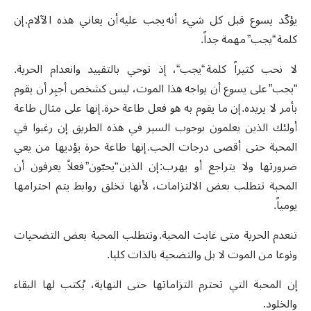
يؤكّد يسوع قبل كل شيء أنه يجب عليه أن يعاني هذه الآلام. إن
كلمة “يجب” مهمة جداً.
لا نحب كثيراً كلمة “يجب“، إذ توحي بالتقييد وانعدام الحرية.
“يجب” على يسوع أن يواجه هذا الموت، ليس كشخص أجبِر أن يقوم
بأمر لا يريده. إن ما يقوم به هو فعل طاعة حرة. إنها على مثال طاعة
أولئك الذين يعلمون بوجوب السير في هذه الطريق إن رغبوا في
المحبة حتى أقصى درجات الحب. إنها طاعة حرة يؤديها من يعي
ضرورتها ولا يتراجع أو يهرب: إن الذين “يحبّون” فعلاً يعرفون أن
المحبة تتطلب بعض الالتزامات، لأنها تخلق روابط يتم احترامها
يومياً.
تنعدم الحرية متى غابت المحبة. وتتطلب المحبة بعض التضحيات
ونوعا من الموت لا بل والتضحية بالذات كليا.
إن المحبة التي تحترم التزاماتها حتى النهاية، يُكتب لها البقاء
والخلود.