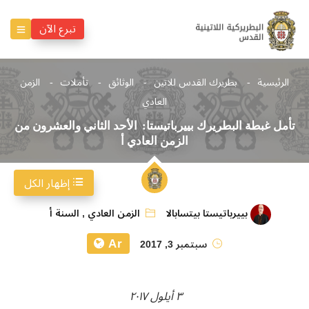
تبرع الآن
الرئيسية
بطريرك القدس للاتين
الوثائق
تأملات
الزمن
العادي
تأمل غبطة البطريرك بييرباتيستا: الأحد الثاني والعشرون من
الزمن العادي أ
إظهار الكل
بييرباتيستا بيتسابالا
الزمن العادي
,
السنة أ
Ar
سبتمبر 3, 2017
٣ أيلول ٢٠١٧