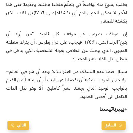
يطلب يسوع منه تواضعاً كي يتعلّم منطقا مختلفا وجديدا: حتى هذا
الأمر لا يمكن للحم والدم أن يكشفاه (متى ١٦: ١٧) بل الآب الذي
يكشفه للصغار.
إن موقف بطرس هو موقف كل تلميذ. “من أراد أن
يتبع” الرب (متى ١٦: ٢٤)، فيجب، على غرار بطرس، أن يترك منطقه
الدنيوي، الذي يبحث عن الخلاص بقوته الشخصية، لكي يدخل في
منطق بذل الذات غير المحدود.
سينال نعمة عدم التشكك من العثرات: لا يوجد أي شر في العالم –
ولا حتى الموت – يمكنه أن يفصلنا عن الرب أو أن يمنعنا من القيام
بالواجب الوحيد الذي يجعلنا بشراً كاملين، ألا وهو بذل الذات
الكامل الى أقصى الحدود.
+بييرباتيستا
السابق
التالي