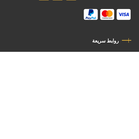
روابط سريعة
سياسة الخصوصية
مدونة قواعد السلوك
اتصل بنا
Latin Patriarchate Road
P.O.B 14152, Jerusalem 9114101
Tel
: +972 (2) 6471400