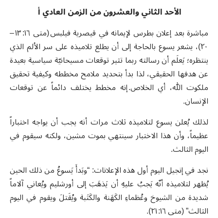
الأحد الثاني والعشرون من الزمن العادي أ
مباشرة بعد إعلان بطرس لإيمانه في قيصرية فيلبس (متى ١٦: ١٣ –
٢٠)، يشعر يسوع بالحاجة إلى أن يطلع تلاميذه على سر الألم الذي
ينتظره؛ يَعلَم أن رسالته ربما تثير توقعات مسيحانيّة سياسية بعيدة
عن هدفها الحقيقي، لذا بدأ بتحديد ملامح مخططه وكيفية تحقيق
ملكوت الله، أي الخلاص. إنه مخطط يختلف دائماً عن توقعات
الإنسان.
لذلك يُعلن يسوع لتلاميذه ثلاث مرات أنه يجب أن يواجه اختباراً
عظيماً، وأن هذا الاختبار سينتهي بموت مشين، ولكنه سيقوم في
اليوم الثالث.
نجد في إنجيل اليوم أول هذه الإعلانات: “وبَدأَ يَسوعُ من ذلك الحين
يُظهر لتلاميذه أنّه يَجبُ عليهِ أن يَذهَبَ إلى أورشليم ويُعاني آلاماً
شديدة من الشيوخ وعُظماءِ الكَهَنة والكَتَبة ويُقَتلَ ويقوم في اليوم
الثالث” (متى ١٦: ٢١).