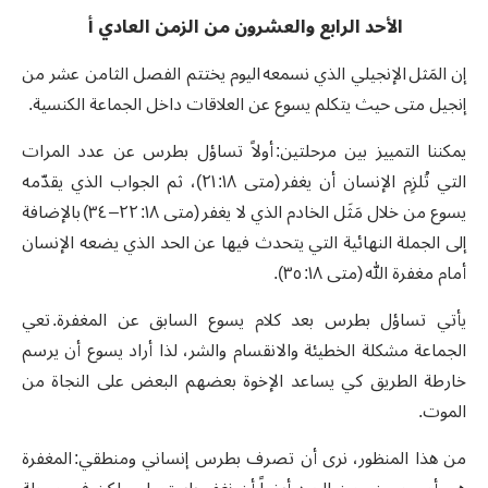
الأحد الرابع والعشرون من الزمن العادي أ
إن المَثل الإنجيلي الذي نسمعه اليوم يختتم الفصل الثامن عشر من
إنجيل متى حيث يتكلم يسوع عن العلاقات داخل الجماعة الكنسية.
يمكننا التمييز بين مرحلتين: أولاً تساؤل بطرس عن عدد المرات
التي تُلزِم الإنسان أن يغفر (متى ١٨: ٢١)، ثم الجواب الذي يقدّمه
يسوع من خلال مَثَل الخادم الذي لا يغفر (متى ١٨: ٢٢– ٣٤) بالإضافة
إلى الجملة النهائية التي يتحدث فيها عن الحد الذي يضعه الإنسان
أمام مغفرة الله (متى ١٨: ٣٥).
يأتي تساؤل بطرس بعد كلام يسوع السابق عن المغفرة. تعي
الجماعة مشكلة الخطيئة والانقسام والشر، لذا أراد يسوع أن يرسم
خارطة الطريق كي يساعد الإخوة بعضهم البعض على النجاة من
الموت.
من هذا المنظور، نرى أن تصرف بطرس إنساني ومنطقي: المغفرة