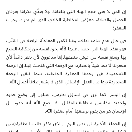
إن الذي لا يعي حجم الهبة التي يتلقاها، ولا يغذّي ذكراها بعرفان
الجميل والصلاة، معرّض لمخاطرة الخادم، الذي لم يدرك وجوب
المغفرة.
في حال عدم قيامه بذلك، وهنا تكمن المفاجأة الرابعة في المَثَل،
فهو يفقد الهبة التي حصل عليها لأنّه يحرم نفسه من إمكانية التمتع
بها ويمنع نفسه من عيش منطقها. إننا مدعوون لأن نغفر دائماً لأن
مغفرتنا لا تعد شيئاً بالمقارنة مع الرحمة التي مُنحت إلينا. إن الرحمة
اللامحدودة هي وحدها المغفرة الحقيقية، بينما تبقى الرحمة
المحدودة نوعا من العدل الإنساني الذي لا يشبه إطلاقاً أعمال الله.
إن البشر، كما نرى في تساؤل بطرس، يميلون إلى وضع حدود
وتحديد مقاييس منطقية. بالمقابل، لا يضع الله أية حدود بل
الإنسان هو من يقوم بوضعها أمام مغفرة الله.
إن الجملة الأخيرة في نص اليوم، والذي يذكر طلب المغفرة (متى
٦: ١٢، ١٤ – ١٥) يتناول هذا الشرط: لن يغفر الآب لأي شخص لا يغفر