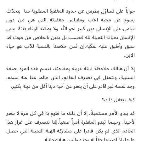
جواباً على تساؤل بطرس عن حدود المغفرة المطلوبة منا، يتحدّث
يسوع عن محبة الآب ومقياس مغفرته التي هي من دون
قياس. على الإنسان دين كبير نحو الله ولا يمكنه الوفاء به: لا يدين
الإنسان بحياته الثمينة لله فحسب بل يدين بالخلاص من موت قد
سبق وأطبق عليه بفكّيه. إن ثمن خلاصنا بالنسبة للآب هو حياة
الابن.
إلا أن هنالك ملاحظة ثالثة غريبة ومفاجئة، تتسم هذه المرة بصفة
السلبية، وتتمثل في تصرف الخادم، الذي حالما عفا عنه سيده،
وجد نفسه غير قادر على أن يعفو عن أخيه دينا أقل من دينه بكثير.
كيف يعقل ذلك؟
قد يبدو الأمر مستحيلاً، إلا أن ذلك ما نقوم به في كل مرة لا نغفر
لأخينا، وحينما تبدو المغفرة أمراً صعباً. إننا نتصرف على غرار هذا
الخادم الذي لم يكن قادرا على مشاركة الهبة الثمينة التي حصل
عليها، إذ اعتبرها حقاً له وحده وليس هبة مجانية.