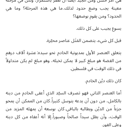
هي أمر حسن ومن الجيد أيضاً أن نغفر باستمرار، ولكن في مرحلة
معينة يجب وضع حدود لذلك. ما هي هذه المرحلة؟ وما هي
الحدود؟ ومن يقوم بوضعها؟
يسوع يجيب على كل ذلك.
قبل كل شيء، يتضمن المَثَل عناصر محيّرة.
يتعلق العنصر الأول بمديونية الخادم نحو سيده: عشرة آلاف درهم
من الفضة هو مبلغ كبير لا يمكن تخيله، وهو مبلغ لم يكن متداولاً
في ذلك الوقت في فلسطين.
كان ذلك ديْن الخادم.
أما العنصر الثاني فهو تصرف السيّد الذي أعفى الخادم من دينه
بالكامل، من دون أن يدعه يتوسل كثيراً. كان من الممكن أن يمحو
جزءاً من الديْن ويطالبه بالباقي. كان بوسعه أن يمهله المزيد من
الوقت، وأن يظل سيداً صالحاً وصبوراً. إلا أنه أعفاه من كل دينه
وعلى الفور.