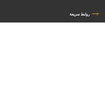
روابط سريعة
سياسة الخصوصية
مدونة قواعد السلوك
اتصل بنا
Latin Patriarchate Road
P.O.B 14152, Jerusalem 9114101
Tel
: +972 (2) 6471400
Email:
Chancellery@lpj.org