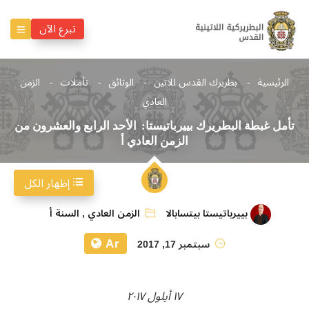
تبرع الآن
الرئيسية
بطريرك القدس للاتين
الوثائق
تأملات
الزمن
العادي
تأمل غبطة البطريرك بييرباتيستا: الأحد الرابع والعشرون من
الزمن العادي أ
إظهار الكل
بييرباتيستا بيتسابالا
الزمن العادي
,
السنة أ
Ar
سبتمبر 17, 2017
١٧ أيلول ٢٠١٧