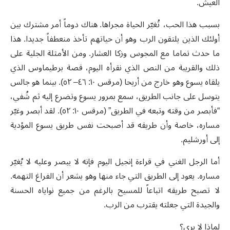
العيش.
بسبب هذا الحب، تُغيّر الحياة مجراها. هناك دوماً أمر مشترك بين
أولئك الذين يلتقون الرب وهو أن حياتهم تأخذ منعطفاً جديدا. هذا
ما حدث تماما مع المجوس وزكا العشار. ومن الأمثلة الجلية على
ذلك والقريبة من النص الذي نقرأه اليوم، قصة برطيماوس الذي
يلقاه يسوع وهو خارج من أريحا (مرقس ١٠: ٤٦– ٥٢). بينما هو جالس
يتوسل على جانب الطريق، سمع بمرور يسوع وتضرع إليه ثم شُفي،
“فأبصر من وقته وتبعه في الطريق” (مرقس ١٠: ٥٢). لقد أبصر وغيّر
مساره، خاصة وأن طريقه قد أصبحت نفس طريق يسوع المؤدية
إلى أورشليم.
أما الرجل الغني في قراءة إنجيل اليوم فإنه لا يبصر وعليه لا يُغيّر
مساره. يعود إلى الطريق التي جاء منها وهو يشعر أن الفراغ التهمه.
لا تصبح طريقه اتباعاً للمسيح بالرغم من جميع نواياه الحسنة
والجيدة التي جعلته يقترب من الرب.
لماذا لا يرى؟