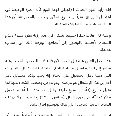
لقد رأينا تميّز الحدث الإنجيلي لهذا اليوم لأنه المرة الوحيدة في
الانجيل التي بها نقرأ أن يسوع يحدّق ويحب. والمحير هنا أن هذا
اللقاء هو واحد من اللقاءات الفاشلة.
وعليه فإن هناك خطرا حقيقيا يتمثل في عدم رؤية نظرة يسوع وعدم
السماح لأنفسنا بالوصول إلى أعماقها. ويرجع ذلك إلى أسباب
عديدة.
هذا الرجل الغني لا يتقبل الحب لأن قلبه لا يملك حيزا للحب، ولأنه
يفتقر إلى القدرة لعمل مساحة له في داخله. قلبه متعلق بالخيرات
التي منها يأمل الحصول على الحياة. إنه يحب ولكنه منشغل بأمر
آخر. إن هذا الإنشغال هو مرضه، وهو مرض يصعب الشفاء منهاكما
يقول يسوع (فأجال يسوع طرفه وقال لتلاميذه: ما أعسر دخول
ملكوت الله على ذوي المال (مرقس ١٠: ٢٣). إنه مرض ولا تهدف
التجربة الدينية تجريده ا بل إغنائه وتوسيع افاق ذاته.
إن الغنى الذي يشوش القلب ليس بالضرورة أمراً مادياً. يمكن أن