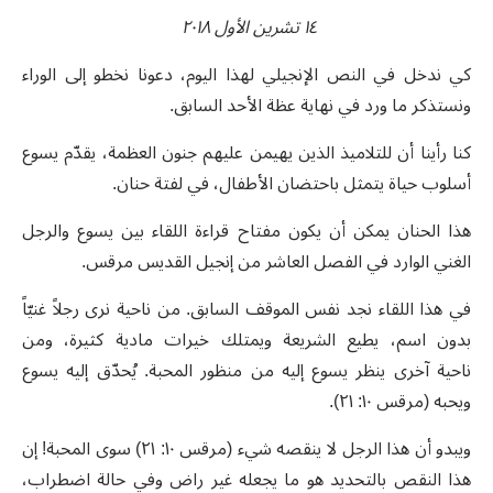
١٤ تشرين الأول ٢٠١٨
كي ندخل في النص الإنجيلي لهذا اليوم، دعونا نخطو إلى الوراء
ونستذكر ما ورد في نهاية عظة الأحد السابق.
كنا رأينا أن للتلاميذ الذين يهيمن عليهم جنون العظمة، يقدّم يسوع
أسلوب حياة يتمثل باحتضان الأطفال، في لفتة حنان.
هذا الحنان يمكن أن يكون مفتاح قراءة اللقاء بين يسوع والرجل
الغني الوارد في الفصل العاشر من إنجيل القديس مرقس.
في هذا اللقاء نجد نفس الموقف السابق. من ناحية نرى رجلاً غنيّاً
بدون اسم، يطيع الشريعة ويمتلك خيرات مادية كثيرة، ومن
ناحية آخرى ينظر يسوع إليه من منظور المحبة. يُحدّق إليه يسوع
ويحبه (مرقس ١٠: ٢١).
ويبدو أن هذا الرجل لا ينقصه شيء (مرقس ١٠: ٢١) سوى المحبة! إن
هذا النقص بالتحديد هو ما يجعله غير راض وفي حالة اضطراب،