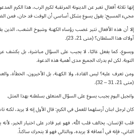
إنها ثلاثة أفعال تعبر عن الدينونة المرتقبة لكرم الرب، هذا الكرم ال
مجيء المسيح: يقول يسوع بشكل أساسي أن الوقت قد حان، فمن الضرور
إلا أن هذه الأفعال تثير غضب رؤساء الكهنة وشيوخ الشعب، الذين ي
أولاك هذا السلطان؟ (متى 21، 23).
ويسوع، كما يفعل غالبًا، لا يجيب على السؤال مباشرة، بل يكشف عن م
التوبة. لكن لم يدرك الجميع مدى أهمية هذه الدعوة.
ومن تعرف عليه؟ ليس القادة، ولا الكهنة، بل الأخيرون، الخطأة، والعش
(متى 21، 31 – 32).
وانجيل اليوم يجيب يسوع على السؤال المتعلق بسلطته بهذا المثل.
كان لرجل ابنان أرسلهما للعمل في الكرم: قال الأول إنه لا يريد، لكنه تاب وذهب (متى 21، 29). أما الثاني فقبل ع
قلب الإنسان، يخالف قلب الله، فهو غير قادر على اختيار الخير، لأنه ي
الثاني، فإنه في أعماقه لا يريده، وبالتالي فهو لا يتحرك ساكناً.