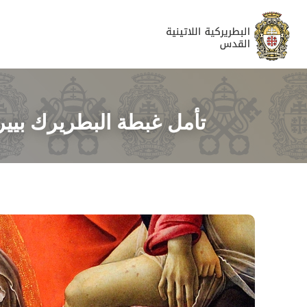
تأمل غبطة البطريرك بييرب