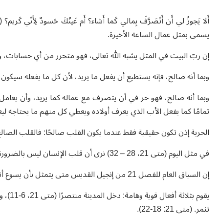
يسمى بمثل عمال الساعة الأخيرة.
إن ربّ البيت في المثل يشبه الله تعالى، فهو متحرر من أي حسابات، 
وبما أنه صالح، فإنه يستطيع أن يفعل ما يريد، لأن كل ما يفعله سيكون ح
وبما أنه صالح، فهو حر في أن يتصرف مع عماله كما يريد، وأن يعامل
تمامًا كما يفعل الأب الذي يعرف أولاده ويعطي كل منهم ما يحتاجه لي
الحرية إذن تكون حقيقية فقط عندما يكون القلب صالحًا: فالقلب الصالح
في مثل اليوم (متى 21، 28 – 32) نرى أن قلب الإنسان ليس بالضرورة حرًا مثل قلب ربّ الكرم.
إن السياق العام للفصل 21 من إنجيل القديس متى يتمثل بأن يسوع أنهى رحلته إلى القدس ودخل المدينة المقدسة إلى كرمه.
تثمر. (متى 21: 18-22).