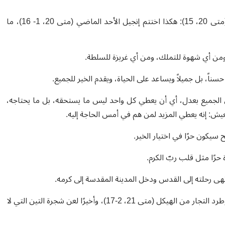
أَلا يَجوزُ لي أَن أَتَصَرَّفَ بِمالي كَما أَشاء؟ أَم عَينُكَ حَسودٌ لِأَنّي كَريم؟ (متى 20، 15): هكذا اختتم إنجيل الأحد الماضي (متى 20، 1- 16)، ما
ومن أي شهوة للتملك، ومن أي غريزة للسلطة.
سناً، بل جميلاً ويساعد على الحياة، ويقدم الخير للجميع.
 الجميع بعدل، أي أن يعطي كل واحد ليس ما يستحقه، بل ما يحتاجه،
عيش: إنه يعطي المزيد لمن هم في أمس الحاجة إليه.
 سيكون حرًا في اختيار الخير.
يقوم بثلاثة أفعال قوية وهامة: دخل المدينة منتصرًا (متى 21، 6-11)، وطرد التجار من الهيكل (متى 21، 2-17)، وأخيرًا لعن شجرة التين التي لا