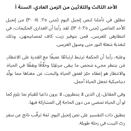
الأحد الثالث والثلاثين من الزمن العادي، السنة أ
ننطلق في تأملنا لنص إنجيل اليوم (متى ٢٥: ١٤- ٣٠) من إنجيل
الأحد الماضي (متى ٢٥: ١- ١٣). لقد رأينا أن العذارى الحكيمات، في
انتظارهن للعريس، قمن بتوفير زيت كاف لمصابيحهن، وذلك
لتغذية شعلة النور حتى وصول العريس.
وعليه، رأينا أن الحكمة ترتبط ارتباطًا عميقًا مع القدرة على الانتظار.
مَن ينتظر مجيء شخص ما يبقى مرتقِبًا وخلّاقًا ويقظًا في الحياة.
والانتظار هو إعطاء حيّز لعمق الحياة والبحث عن معناها مما يولّد
ديناميكية تجعل الحياة أجمل.
وفي المقابل، إن الذين لا ينتظرون، لا يرون داعيا للقيام بما يلزم كما
لو أن الحياة تمضي من دون الحاجة إلى المشاركة فيها.
ينطبق ذات التفسير على نص إنجيل اليوم. ثمة ترقّب ناتج عن سفر
ربّ البيت في رحلة طويلة.