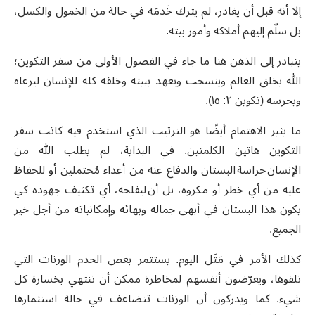
إلا أنه قبل أن يغادر، لم يترك خَدمَه في حالة من الخمول والكسل،
بل سلّم إليهم أملاكه وأمور بيته.
يتبادر إلى الذهن هنا ما جاء في الفصول الأولى من سفر التكوين؛
الله يخلق العالم وينسحب ويعهد ببيته وخلقه كله للإنسان ليرعاه
ويحرسه (تكوين ٢: ١٥).
ما يثير الاهتمام أيضًا هو الترتيب الذي استخدم فيه كاتب سفر
التكوين هاتين الكلمتين. في البداية، لم يطلب الله من
الإنسان حراسة البستان والدفاع عنه من أعداء مُحتملين أو للحفاظ
عليه من أي خطر أو مكروه، بل أن ليفلحه، أي تكثيف جهوده كي
يكون هذا البستان في أبهى جماله وبهائه وإمكانياته من أجل خير
الجميع.
كذلك الأمر في مَثَل اليوم. يستثمر بعض الخدم الوزنات التي
تلقوها، ويعرّضون أنفسهم لمخاطرة ممكن أن تنتهي بخسارة كل
شيء. كما ويدركون أن الوزنات تتضاعف في حالة استثمارها