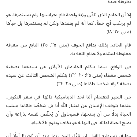
بطريقة جيدة.
إلا أن الخادم الذي تلقّى وزنة واحدة قام بحراستها ولم يستثمرها. هو
لم يرتكب أيّ خطأ، كما أنه لم يفقدها ولكن لم يستثمرها بل خبأها
(متى ٢٥: ١٨).
قام الخادم بذلك بدافع الخوف (متى ٢٥: ٢٥) النابع من معرفة
مغلوطة لسيّده ولانعدام الثقة به.
في الواقع، بينما يتكلم الخادمان الأولان عن سيدهما بصفته
شخص معطاء (متى ٢٥: ٢٠، ٢٢) يتكلم الشخص الثالث عن سيده
بصفة كونه شخصا طمّاعا (متى ٢٥: ٢٤).
من المثير للاهتمام أننا نجد الديناميكية ذاتها في سفر التكوين.
عندما يتوقف الإنسان عن اعتبار الله أبا بل شخصًا طمّاعا يسلب
الحياة بدلًا من أن يمنحها، فسيحاول أن يُخلّص نفسه بذراعه وأن
يمنح الحياة لذاته. في النهاية هو يخاف ويقوم بالاختباء.
وعليه، نستطيع القول إن مَثَل اليوم ربما يريد أن يُخبرنا أولًا أن