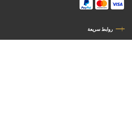
روابط سريعة
سياسة الخصوصية
مدونة قواعد السلوك
اتصل بنا
Latin Patriarchate Road
P.O.B 14152, Jerusalem 9114101
Tel
: +972 (2) 6471400
Email:
Chancellery@lpj.org