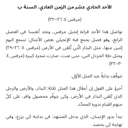
الأحد الحادي عشر من الزمن العادي، السنة ب
(مرقس ٤: ٢٦–٣٢)
نواصل هذا الأحد قراءة إنجيل مرقس، ونجد أنفسنا في الفصل
الرابع، وهو فصل يجمع فيه الإنجيلي بعض الأمثال: نسمع اليوم
إثنين منها، مثل البذار الّتي تُلقى في الأرض (مرقس ٤: ٢٦–٢٩)
ومثل حبّة الخردل التي، متى نمت، صارت شجرة كبيرة (مرقس ٤:
٣٠–٣٢)
نتوقّف بدايةً عند المثل الأوّل.
أجرؤ على القول إن أبطال هذا المثل ثلاثة: البذار، والأرض والرجل
الذي يُلقي البذار في الأرض. وكي يتوفّر محصول وافر، على كلّ
منهم القيام بدوره المحدّد.
نبدأ بدور الإنسان، الذي يدخل المشهد: في بدايته كي يزرع، وفي
نهايته كي يحصد.