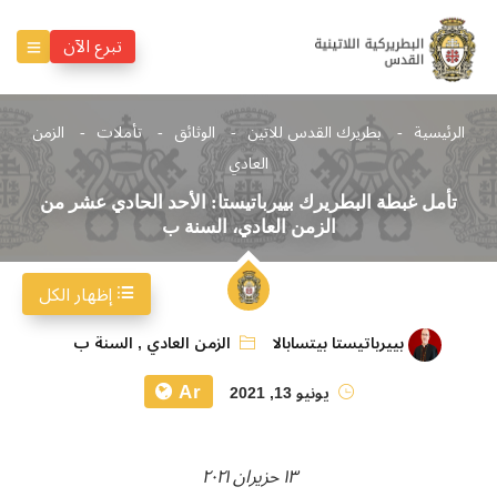
تبرع الآن
الرئيسية
بطريرك القدس للاتين
الوثائق
تأملات
الزمن
العادي
تأمل غبطة البطريرك بييرباتيستا: الأحد الحادي عشر من
الزمن العادي، السنة ب
إظهار الكل
بييرباتيستا بيتسابالا
الزمن العادي
,
السنة ب
Ar
يونيو 13, 2021
١٣ حزيران ٢٠٢١