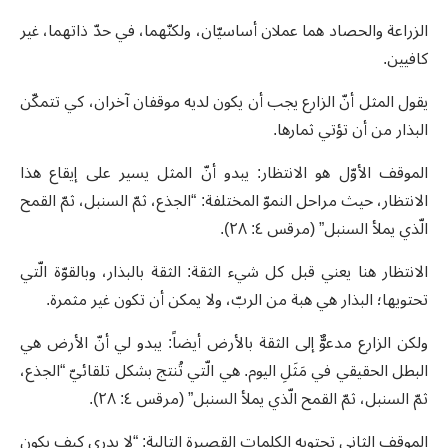
الزراعة والحصاد هما عملان أساسيّان، ولكنّهما، في حدّ ذاتهما، غير
كافيين.
يقول المثل أنّ الزارع يجب أن يكون لديه موقفان آخران، كي تتمكّن
البذار من أن تؤتي ثمارها.
الموقف الأوّل هو الانتظار: يبدو أنّ المثل يسير على إيقاع هذا
الانتظار، حيث مراحل النموّ المختلفة: “الجذع، ثمّ السنبل، ثمّ القمح
الّذي يملأ السنبل” (مرقس ٤: ٢٨).
الانتظار هنا يعني قبل كل شيء الثقة: الثقة بالبذار، وبالقوّة الّتي
تحتويها؛ البذار هي هبة من الربّ، ولا يمكن أن تكون غير مثمرة.
ولكن الزارع مدعوٌّ إلى الثقة بالأرض أيضاً: يبدو لي أنّ الأرض هي
البطل الحقيقي في مَثَلِ اليوم. هي الّتي تُنتج بشكل تلقائيّ “الجذع،
ثمّ السنبل، ثمّ القمح الّذي يملأ السنبل” (مرقس ٤: ٢٨).
الموقف الثاني تحتويه الكلمات القصيرة التالية: “لا يدري كيف يكون