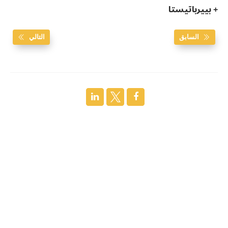
+ بييرباتيستا
السابق
التالي