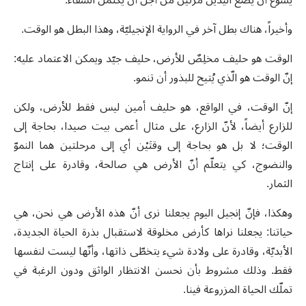
وأخيراً، هناك بطل آخر في الرواية الإنجيليّة، وهذا البطل هو الوقت.
الوقت هو حليف مخلِصٌ للأرض، حليف جيّد ويمكن الاعتماد عليه:
إنّ الوقت هو الّذي يُتيح للبذور أن تنمو.
إنّ الوقت، في الواقع، هو حليف أمين ليس فقط للأرض، ولكن
للزارع أيضاً، لأنّ الزارع، على مثال أعمى بيت صيدا، بحاجة إلى
الوقت؛ لا بل هو بحاجة إلى وقتَيْن أي إلى مرحلتين هما النموّ
والنضوج، كي يتعلّم أنّ الأرض هي صالحة، وقادرة على إنتاج
الثمار.
وهكذا، فإنّ إنجيل اليوم يجعلنا نرى أنّ هذه الأرض هي نحن، هي
حياتنا: يجعلنا نراها كأرض مخلوقة لاستقبال بذرة الحياة الجديدة،
الأبديّة، وقادرة على ولادة شيء يتخطّى ذاتها، وأنّها ليست لنفسها
فقط. وذلك مشروط بأن نحسن الانتظار الواثق ودون الرغبة في
تملّك الحياة المزروعة فينا.