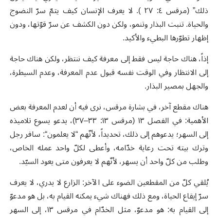
ذلك” (مرقس ٤: ٢٧ ). لا يعرف الإنسان كيف يتمّ سرّ النضوج
والحياة. تنبت البذار وتنمو، ولكن دون الكشف عن سرّ قوّتها، ودون
إظهار تطوّرها البطيء والأكيد.
إذاً، هناك حاجة ليس فقط إلى معرفة كيف ننتظر، ولكن هناك حاجة
إلى الانتظار وفي الوقت نفسه قبول عدم المعرفة، وعدم السيطرة،
والجهل بمصير البذار.
هناك مقطع آخر، في بشارة مرقس، نرى فيه أن لعدم المعرفة بعض
الأهمية: في الفصل ١٣ (مرقس ١٣: ٣٣–٣٧)، يدعو يسوع تلاميذه
إلى السهر؛ يدعوهم إلى ذلك، تحديداً، لأنّهم “لا يعلمون“: سافر رجل
وترك بيته تحت رعاية خدّامه، وأعطى لكلّ واحد عمله الخاص،
وطلب من كلّ واحد أن يسهر، لأنّهم لا يعرفون متى يعود السيّد.
يُلقي كلّ من المقطعين الضوء على الآخر: الزارع لا يدري، لا يعرف
سرّ إيقاع الحياة، ومع ذلك فهناك شيء يمكنه القيام به، بل هو مدعوّ
إلى القيام به: هو مدعوّ، مثل الخدّام في مرقس ١٣، إلى السهر