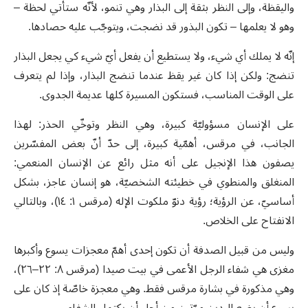
واليقظة، وإلى النظر بثقة إلى البذار وهي تنمو، لأنّه ستأتي لحظة –
وهو لا يعلمها – تكون البذور قد نضجت، ويتوجّب عليه حصادها.
إنّه لا يملك أي شيء، ولا يستطيع أن يفعل أيّ شيء كي يجعل البذار
تنضج: ولكن إذا كان غير يقظ عندما تنضج البذار، وإذا لم يتعرف
على الوقت المناسب، فستكون المسيرة كلها عديمة الجدوى.
على الإنسان مسؤوليّة كبيرة، وهي النظر وتوخّي الحذر: لهذا
الجانب، في مرقس، أهمّية كبيرة، إلى حدّ أنّ بعض المفسّرين
يصفون هذا الإنجيل على أنه مثل رائع عن الإنسان المنعمي:
المنغلق والمنطوي في خطيئته الشخصيّة، هو إنسان عاجز، بشكل
أساسيّ، عن الرؤية؛ رؤية دنوّ ملكوت الإله (مرقس ١: ١٤)، وبالتالي
الانفتاح على الخلاص.
وليس من قبيل الصدفة أن تكون إحدى أهمّ معجزات يسوع وأكبرها
مغزى هي شفاء الرجل الأعمى في بيت صيدا (مرقس ٨: ٢٢–٢٦)،
وهي مذكورة في بشارة مرقس فقط. وهي معجزة خاصّة إذ كان على
يسوع أن يضع اليدين مرّتين من أجل أن يكتمل الشفاء.