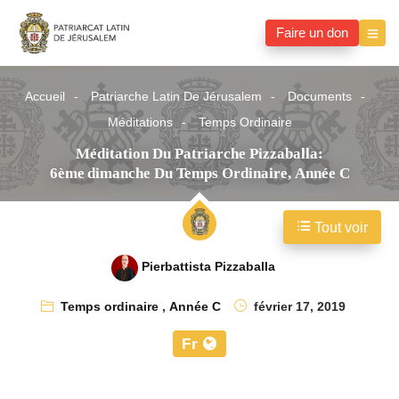
Faire un don
Accueil
Patriarche Latin De Jérusalem
Documents
Méditations
Temps Ordinaire
Méditation Du Patriarche Pizzaballa:
6ème Dimanche Du Temps Ordinaire, Année C
Tout voir
Pierbattista Pizzaballa
Temps ordinaire
,
Année C
février 17, 2019
Fr