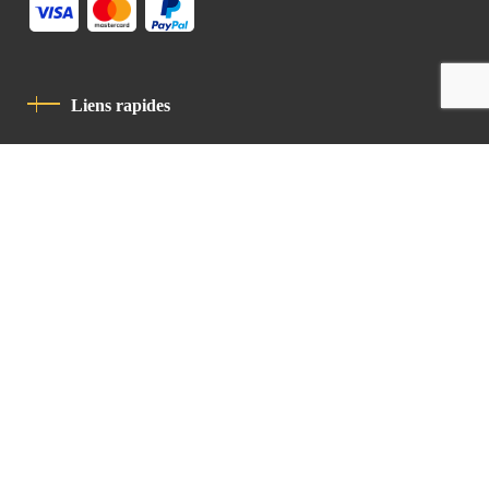
Liens rapides
Politique De Confidentialité
Charte De Comportement
contact
Latin Patriarchate Road
P.O.B 14152, Jerusalem 9114101
Tel
: +972 (2) 6471400
Email:
Chancellery@lpj.org