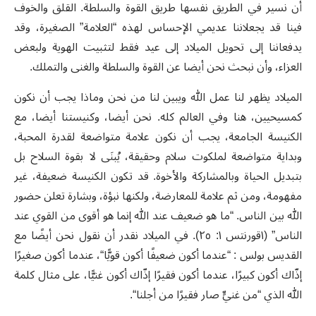
أن نسير في الطريق نفسها طريق القوة والسلطة. القلق والخوف
فينا قد يجعلاننا عديمي الإحساس لهذه “العلامة” الصغيرة، وقد
يدفعاننا إلى تحويل الميلاد إلى عيد فقط لتثبيت الهوية ولبعض
العزاء، وأن نبحث نحن أيضا عن القوة والسلطة والغنى والتملك.
الميلاد يظهر لنا عمل الله ويبين لنا من نحن وماذا يجب أن نكون
كمسيحيين، هنا وفي العالم كله. نحن أيضا، وكنيستنا أيضا، مع
الكنيسة الجامعة، يجب أن نكون علامة متواضعة لقدرة المحبة،
وبداية متواضعة لملكوت سلام وحقيقة، يُبنَى لا بقوة السلاح بل
بتبديل الحياة وبالمشاركة والأخوة. قد تكون الكنيسة ضعيفة، غير
مفهومة، ومن ثم علامة للمعارضة، ولكنها نبؤة، وبشارة تعلن حضور
الله بين الناس. “ما هو ضعيف عند الله إنما هو أقوى من القوي عند
الناس” (١قورنتس ١: ٢٥). في الميلاد نقدر أن نقول نحن أيضًا مع
القديس بولس : “عندما أكون ضعيفًا أكون قويًّا“، عندما أكون صغيرًا
إذّاك أكون كبيرًا، عندما أكون فقيرًا إذّاك أكون غنيًّا، على مثال كلمة
الله الذي “من غنيٍّ صار فقيرًا من أجلنا“.