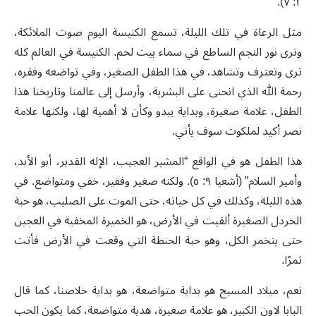
٢: ٧).
مثل الرعاة في تلك الليلة، تسمع الكنيسة اليوم صوت الملائكة،
وترى نور النجم الساطع في سماء بيت لحم. الكنيسة في العالم كله
ترى وتعترف وتشاهد، في هذا الطفل الصغير، وفي تواضعه وفقره،
رحمة الله الذي انحنى على البشرية، وأرسل إلى عالمنا وتاريخنا هذا
الطفل، علامة صغيرة، وبداية يبدو وكأن لا أهمية لها، ولكنها علامة
نصر أكيد لملكوت سوف يأتي.
هذا الطفل هو في الواقع “المشير العجيب، الإله القدير، أبو الأبد،
وأمير السلام” (أشعيا ٩: ٥). ولكنه صغير وفقير، خفي ومتواضع. في
هذه الليلة، وكذلك في كل حياته، حتى الموت على الصليب، هو حبة
الخردل الصغيرة ألقيت في الأرض، هو الخميرة المخفية في العجين
حتى يتخمر الكل، وهو حبة الحنطة التي وقعت في الأرض فأتت
ثمرًا.
نعم، ميلاد المسيح هو بداية متواضعة، هو بداية خلاصنا، كما قال
البابا لاون الكبير، هو علامة صغيرة، هدية متواضعة، كما يكون الحب