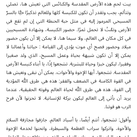
بيت لحم هذه الأرض المقدسة والكنائس التي تعيش هنا، تصلي
وتتألم، يجب وتقدر أن تكون للكنيسة كلها وللعالم تذكيرًا حيًّا بالسرّ
المسيحي المرموز إليه في مثل حبة الحنطة التي إن لم تقع في
الأرض وتمُتْ لا تحمل ثمرًا. حضور الكنيسة، وشهادة المسيحيين
في كل مكان في العالم، ولا سيما هنا، لا يمكن إلا أن يكون حضور
ميلاد وحضور فصح أي موت يؤدي إلى القيامة : حياتنا وأعمالنا لا
يمكن إلا أن تكون شبيهة بحياة وعمل المسيح، الذي ولد صغيرا
وفقيرا، ليكون خبزا وحياة للبشرية. تشجعوا إذًا، يا أبناء كنيسة الأرض
المقدسة. تشجعوا، أيها الإخوة والأخوات. يمكن أن نبقى ونعيش هنا
في القوة الكامنة في الضعف والفقر: هذه هي طرق الله المؤدية
إلى القوة، هذه هي طرق الله لحياة العالم وقوته الحقيقية، عندما
يريد أن يأتي إلى العالم ليكون بركة للإنسانية. لا تحزنوا لأن فرح
الرب هو قوتنا.
وأقول: تشجعوا، أنتم أيضًا، يا أسياد العالم. جازفوا مجازفة السلام
والأخوة، واتركوا سراب العظمة والسيطرة، وانحنوا لخدمة الإخوة
ولخيرهم. الباب الصغير، باب التواضع، الذي من خلاله يدخل الداخل