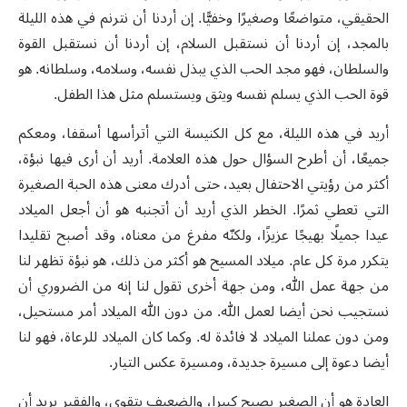
الحقيقي، متواضعًا وصغيرًا وخفيًّا. إن أردنا أن نترنم في هذه الليلة
بالمجد، إن أردنا أن نستقبل السلام، إن أردنا أن نستقبل القوة
والسلطان، فهو مجد الحب الذي يبذل نفسه، وسلامه، وسلطانه. هو
قوة الحب الذي يسلم نفسه ويثق ويستسلم مثل هذا الطفل.
أريد في هذه الليلة، مع كل الكنيسة التي أترأسها أسقفا، ومعكم
جميعًا، أن أطرح السؤال حول هذه العلامة. أريد أن أرى فيها نبؤة،
أكثر من رؤيتي الاحتفال بعيد، حتى أدرك معنى هذه الحبة الصغيرة
التي تعطي ثمرًا. الخطر الذي أريد أن أتجنبه هو أن أجعل الميلاد
عيدا جميلًا بهيجًا عزيزًا، ولكنّه مفرغ من معناه، وقد أصبح تقليدا
يتكرر مرة كل عام. ميلاد المسيح هو أكثر من ذلك، هو نبؤة تظهر لنا
من جهة عمل الله، ومن جهة أخرى تقول لنا إنه من الضروري أن
نستجيب نحن أيضا لعمل الله. من دون الله الميلاد أمر مستحيل،
ومن دون عملنا الميلاد لا فائدة له. وكما كان الميلاد للرعاة، فهو لنا
أيضا دعوة إلى مسيرة جديدة، ومسيرة عكس التيار.
العادة هو أن الصغير يصبح كبيرا، والضعيف يتقوى، والفقير يريد أن