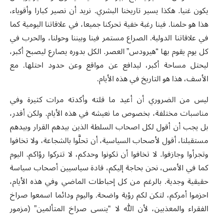
يكون غنيا. هكذا يسير تاريخنا البشري. نريد أن نصير كبارا وأقوياء،
هذا هو حلمنا. فينا رغبة خفية تحركنا جميعا، في علاقاتنا اليومية كما
في علاقاتنا الدولية. الصراع مستمر فينا وبيننا وحولنا، والحرب في
كل يوم يقوم بها “هيرودس” العصر. الكل بدوره يصارع ليصبح أكبر،
ليحتل مساحة أكبر، ليدافع عن مواقع وعن حدود احتلها. مع
الأسف، هذا هو التاريخ في هذه الأيام.
ليس من الضروري أن أعيد ما قلته وأكدته مرات كثيرة وفي
مناسبات مختلفة، بخصوص ما نعيشه في هذه الأيام. ولكن أقدر،
بل يجب أن أقول لكل اصحاب السلطة الذين بيدهم القرار وبيدهم
مستقبلنا، أقول لأصحاب السياسية، أن تحلَّوا بالشجاعة، ولا تخافوا
وتجرأوا وجازفوا. لا تخافوا أن تكونوا وحدكم، لا تتركوا رؤاكم. اليوم
كما في الأمس، نحن بحاجة إليكم، قادة سياسيين أصحاب سياسة
حقيقية وجدية. بالرغم من كل إحباطات الماضي وفي هذه الأيام،
احزموا أمركم، لتكن لكم رؤية واضحة. واليوم ودائما اسمعوا صراخ
الفقراء والمعذبين، لأن الله لا “ينسى صراخ المتألمين” (مزمور