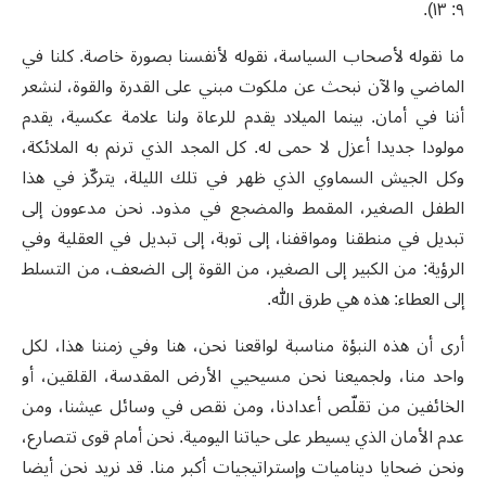
٩: ١٣).
ما نقوله لأصحاب السياسة، نقوله لأنفسنا بصورة خاصة. كلنا في
الماضي والآن نبحث عن ملكوت مبني على القدرة والقوة، لنشعر
أننا في أمان. بينما الميلاد يقدم للرعاة ولنا علامة عكسية، يقدم
مولودا جديدا أعزل لا حمى له. كل المجد الذي ترنم به الملائكة،
وكل الجيش السماوي الذي ظهر في تلك الليلة، يتركّز في هذا
الطفل الصغير، المقمط والمضجع في مذود. نحن مدعوون إلى
تبديل في منطقنا ومواقفنا، إلى توبة، إلى تبديل في العقلية وفي
الرؤية: من الكبير إلى الصغير، من القوة إلى الضعف، من التسلط
إلى العطاء: هذه هي طرق الله.
أرى أن هذه النبؤة مناسبة لواقعنا نحن، هنا وفي زمننا هذا، لكل
واحد منا، ولجميعنا نحن مسيحيي الأرض المقدسة، القلقين، أو
الخائفين من تقلّص أعدادنا، ومن نقص في وسائل عيشنا، ومن
عدم الأمان الذي يسيطر على حياتنا اليومية. نحن أمام قوى تتصارع،
ونحن ضحايا ديناميات وإستراتيجيات أكبر منا. قد نريد نحن أيضا