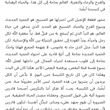
والفرح والرجاء والتعزية. العالم بحاجة إلى كل هذا، والحياة الرهبانية
في كنيستنا أيضًا.
محور قطعة الإنجيل التي اخترتَها هو المسيح. هو الخمرة الجديدة،
وينبوع الفرح والحياة. المسيح هو الجديد الذي يتدفق في حياة
العالم، هو النبأ الذي لم يُسمَع به من قبلُ قط، نبأُ مغفرة الله لكل
رجل وامرأة، ونبأ العودة إلى تحقيق الشركة بين الله والإنسانية. لكن
هذا النبأ، مثلَ الذي جاء به عاموس، لا يفهمه الجميع فهمًا واحدًا.
الخمرة الجديدة بحاجة إلى أنيَةٍ قادرة على احتواء الخمرة الجديدة،
بحاجة إلى قلوب مستعدة لتترك المجال في داخلها لعمل الله.
يسوع نفسه قبله البعض، ورفضه البعض الآخر. هكذا كان في البدء،
وهكذا كان في كل تاريخ الكنيسة حتى اليوم. لا ندَّعي أن الكل
يريدون أن يشربوا من هذه الخمرة. ليس الأمر مفروغًا منه. نحن
أيضًا، في الكنيسة، يجب ألا نفكر أننا بالتكريس أصبحنا قادرين
بصورة آلية على قبول المسيح، وجعلناه مصدر الحياة الحقيقية. من
الضرورة أن نقوم بجهد بطيء ومثابر، لنبدِّل أنفسنا، لنكون قادرين
لأن نفهم المسيح ونقبله، من دون تنازلات من أي نوع أمام الطرق