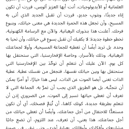
العلمانية أو الأيديولوجيات. أنت أيها العزيز ألويس، قررت أن تكون
إناء جديدًا، وبثوبِ جديدٍ، قررت أن تقبل الجديد الذي أتى به
المسيح، وأن تجعل هذه الخمرة الجديدة هي معنى حياتك، وينبوع
فرحك. أعلنت هذا بنذورك الرهبانية. والآن مع الرسامة الكهنوتية،
تخطو خطوة جديدة: لا يكفيك أن تقبل يسوع في حياتك، وأن تحيا به
وحده. بل تريد أيضًا أن تعطيه للجماعة المسيحية، وأولا لجماعتك
الرهبانية، وذلك بالأسرار، وخاصة الإفخارستيا، التي ستحتفل بها
كل يوم. الآن عليك أن تتعلم أن توحِّدَ بين الإفخارستيا التي
ستحتفل بها وبين حياتك نفسها، فتجعل من نفسك عطية. عطية
الذات تعني أيضا الموت عن الذات. ليس هذا خيارًا، أو أمرًا يمكن
أن نتجنَّبه، بل هو الطريق الذي يجب أن تمرَّ به. الجماعة التي لا
تعرف أن تعطي حياتها تسير إلى الموت. من الضروري إذن أن
تتعلم بطريقة جديدة، كونك كاهنا، أن تُتِمَّ فصحَك، أي أن تكون
مستعدًّا للاحتفال من أجل جماعتك، وأيضًا أن تعطي حياتك من
أجل جماعتك. هذا يعني، أن تعرف، عند اللزوم، أن تضع جانبًا
مشاريعك وأفكارك وأوقاتك. بعبارة أخرى، حتى نبقى في صورة