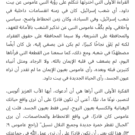
القراءة الأولى التي اخترتَها تتكلم على رؤية النبي عاموس عن بيت
داود، أي شعب إسرائيل. كان في زمنه انقسامات داخلية في
شعب إسرائيل، وفي السيادة، وكان زمن انحطاط واضح، سياسي
وأخلاقي. ولم يكُفَّ عاموس النبي عن تذكير الشعب بالأمانة للعهد،
والمحافظة على الشريعة، ولا سيما المحافظة على حقوق الفقراء.
لكنه لم يَلقَ نجاخًا كبيرًا، لم يكن مَن يصغي إليه، بل كان أيضًا
مضطهَدًا في شعبه. ومع ذلك، كما سمعنا من القطعة التي قرأناها
اليوم، لم يضعف في قلبه الإيمان بالله، ولا الرجاء. ومثل أنبياء
كثيرين قبله وبعده، رأى عاموس بعيون الإيمان ما لم تقدر أن تراه
عيون الجسد، رأى الحياة الجديدة في بيت داود.
الفكرة الأولى التي أراها هي أن أدعوك، أيها الأب العزيز ألويس،
لتصير، نوعًا ما، نبيًّا، أعني أن تكون قادرًا على أن ترى واقع حياتك
الرهبانية والكنسية بعيون الروح، ليس فقط بعيون الجسد. قلت إن
عاموس كان قادرًا، في واقع الانحطاط والمخاصمات، أن يرى
"الجبال تقطر خمرة جديدة وجميع التلال تسيل" (راجع عاموس ٩
:
١٣). هذا لك يعني أن تكون قادرًا على أن ترى عمل الله في جماعتك