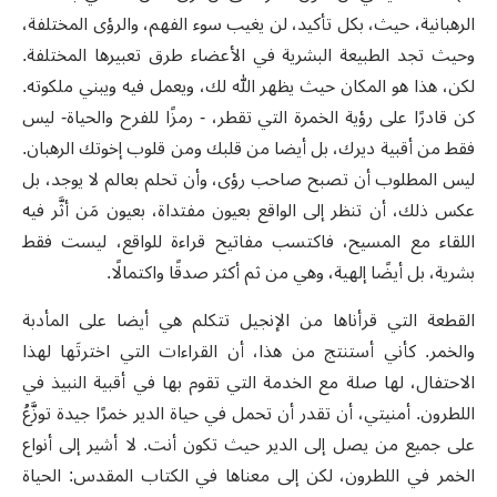
الرهبانية، حيث، بكل تأكيد، لن يغيب سوء الفهم، والرؤى المختلفة،
وحيث تجد الطبيعة البشرية في الأعضاء طرق تعبيرها المختلفة.
لكن، هذا هو المكان حيث يظهر الله لك، ويعمل فيه ويبني ملكوته.
كن قادرًا على رؤية الخمرة التي تقطر، - رمزًا للفرح والحياة- ليس
فقط من أقبية ديرك، بل أيضا من قلبك ومن قلوب إخوتك الرهبان.
ليس المطلوب أن تصبح صاحب رؤى، وأن تحلم بعالم لا يوجد، بل
عكس ذلك، أن تنظر إلى الواقع بعيون مفتداة، بعيون مَن أثَّر فيه
اللقاء مع المسيح، فاكتسب مفاتيح قراءة للواقع، ليست فقط
بشرية، بل أيضًا إلهية، وهي من ثم أكثر صدقًا واكتمالًا.
القطعة التي قرأناها من الإنجيل تتكلم هي أيضا على المأدبة
والخمر. كأني أستنتج من هذا، أن القراءات التي اخترتَها لهذا
الاحتفال، لها صلة مع الخدمة التي تقوم بها في أقبية النبيذ في
اللطرون. أمنيتي، أن تقدر أن تحمل في حياة الدير خمرًا جيدة توزَّعُ
على جميع من يصل إلى الدير حيث تكون أنت. لا أشير إلى أنواع
الخمر في اللطرون، لكن إلى معناها في الكتاب المقدس: الحياة