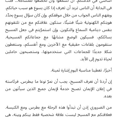
أساسي في خدمتكم: أن تسمعوا وأن تخضعوا للمساءلة... قلت
في البداية أن الناس تريد أن تعرف إذا كان يسوع هو سبب حياتكم.
ويفهم الناس الجواب من خلال موقفكم. وإن كان سؤال يسوع يحدّد
هويتكم الكهنوتية شيئًا فشيئًا، ستكون علاقتكم مع من تلتقونهم
بنفس دينامية السماع والتكوين. وإن استمرّيتم في جعل المسيح
يسائلكم، فسيكون الوضع مشابهًا مع جماعاتكم المسيحية.
ستقومون بلقاءات حقيقية مع الآخرين ومع أنفسكم، وستعطون
شكلا جديدًا للجماعات التي ستخدمونها، وستصبحون حاملين
لحياة تدوم إلى الأبد.
أخيرًا، تعطينا مناسبة اليوم إشارة ثمينة.
إن أردنا أن نعرف المسيح، يجب أن نمرّ نوعا ما ببطرس. فرئاسته
في إعلان الإيمان تصبح خدمةً لإيمان جميع الذين سيأتون من
بعده.
من الضروري إذن أن تبدأوا هذه الرحلة مع بطرس ومع الكنيسة.
فعلاقتكم مع المسيح ليست علاقة شخصية فقط بينكم وبينه، هي