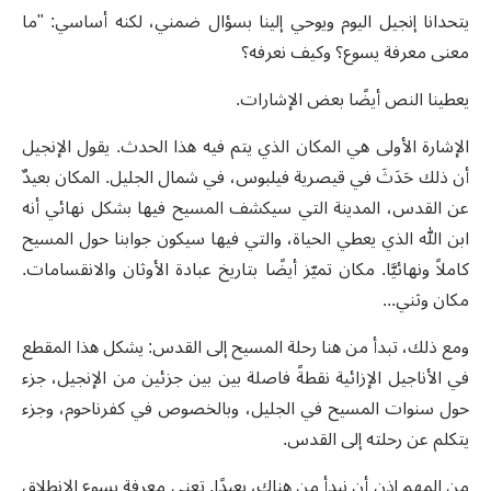
يتحدانا إنجيل اليوم ويوحي إلينا بسؤال ضمني، لكنه أساسي: "ما
معنى معرفة يسوع؟ وكيف نعرفه؟
يعطينا النص أيضًا بعض الإشارات.
الإشارة الأولى هي المكان الذي يتم فيه هذا الحدث. يقول الإنجيل
أن ذلك حَدَثَ في قيصرية فيلبوس، في شمال الجليل. المكان بعيدٌ
عن القدس، المدينة التي سيكشف المسيح فيها بشكل نهائي أنه
ابن الله الذي يعطي الحياة، والتي فيها سيكون جوابنا حول المسيح
كاملاً ونهائيَّا. مكان تميّز أيضًا بتاريخ عبادة الأوثان والانقسامات.
مكان وثني...
ومع ذلك، تبدأ من هنا رحلة المسيح إلى القدس: يشكل هذا المقطع
في الأناجيل الإزائية نقطةً فاصلة بين بين جزئين من الإنجيل، جزء
حول سنوات المسيح في الجليل، وبالخصوص في كفرناحوم، وجزء
يتكلم عن رحلته إلى القدس.
من المهم إذن أن نبدأ من هناك، بعيدًا. تعني معرفة يسوع الانطلاق