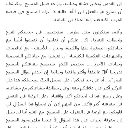
إلى القدس ويختبر فشله وخيانته، ويواجه فشل المسيح، ويكتشف
أن يسوع هو بالفعل ابن الله. فالله لا يترك المسيح في قبضة
الموت، لكنه يعيد إليه الحياة في القيامة.
وأنتم، ستكونون مثل بطرس. ستختبرون في خدمتكم الفرح
ولحظات التعزية، لكن عليكم أن تعلموا أن تعيشوا أيضًا مع
خياناتكم، الصغيرة منها والكبيرة، وحتى – للأسف - مع تناقضات
والشهادات العكسية للكنيسة، أن تعيشوا مع خياناتكم الشخصية
وخيانات الآخرين.... مختصر الكلام، ستصبح معرفتكم للمسيح
تدريجيا أقلّ عاطفيّةً وأكثر واقعية وحياتية. إن أخذتم سؤال المسيح
اليوم "من أنا على حد قولكم"، على محمل الجدّ، سيحملكم هذا على
التركيز أكثر على علاقتكم معه، وعلى مطابقة مشاعركم مع مشاعره،
وعلى وضع أهداف لحياتكم أكثر واقعية، وعلى الرغبة في التعمق
في معرفته أكثر فأكثر. من المهم إذن أن تحملوا هذا السؤال في
قلوبكم، مع الرغبة في التعرف على المسيح، مع العِلم أننا لن نصل
إلى معرفة الجواب على هذا السؤال إلاّ عندما يظهر وجود المسيح
من خلال أحداث الحياة. لا شك أنه يمكن أن نمر بتجربة التعب خلال