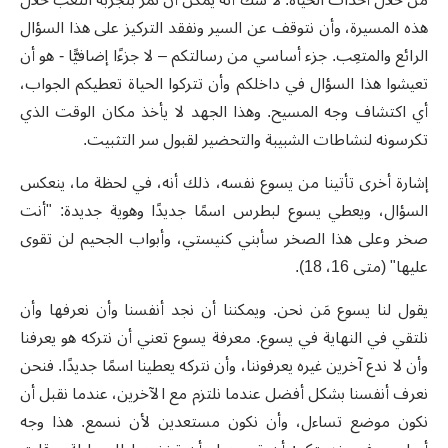
هذه المسيرة، وأن نتوقف عن السير ونفقد التركيز على هذا السؤال
الرائع والمتعِب. جزء أساسي من رسالتكم – لا جزءًا إضافيًّا - هو أن
تعيشوا هذا السؤال في داخلكم وأن تتركوا الحياة تعطيكم الجواب،
أي اكتشاف وجه المسيح. وهذا الجهد لا يأخذ مكان الوقت الذي
تكرسونه لنشاطات الشبيبة والتحضير لقبول سر التثبيت.
إشارة أخرى تأتينا من يسوع نفسه، ذلك أنه، في لحظة ما، ينعكس
السؤال، ويعطي يسوع لبطرس اسمًا جديدًا وهوية جديدة: "أنت
صخر وعلى هذا الصخر سأبني كنيستي، وأبواب الجحيم لن تقوى
عليها" (متى
16، 18).
يقول لنا يسوع مَن نحن. ويمكننا أن نجد أنفسنا وأن نعرفها وأن
نلتقي في النهاية في يسوع. معرفة يسوع تعني أن نتركه هو يعرفنا
وأن لا ندع آخرين غيره يعرفوننا، وأن نتركه يعطينا اسمًا جديدًا. فنحن
نعرف أنفسنا بشكل أفضل عندما نلتزم مع الآخرين، عندما نقبل أن
نكون موضع تساءل، وأن نكون مستعدين لأن نسمع. هذا وجه