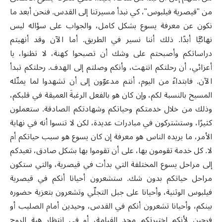
من "قيصرية فيلبوس"، كي نبدأ مسيرتنا إلى القدس. فنحن أبعد ما
نكون عن معرفة يسوع بشكل كامل، والجواب على سؤاله ليس
نهائيًّا أبدًا. ذلك أننا نسير في الطريق. أما الآن وقد أنهيتم
دراساتكم وأصبحتم على وشك أن تصبحوا كهنة، لا تظنوا، يا
أعزائي، أن رحلتكم انتهت، وأنكم وصلتم إلى الهدف. رحلتكم تبدأ
الآن. فابتداءً من اليوم، أنتم مدعوّون إلى أن تشهدوا لما يمثّله
المسيح بالنسبة لكم، وإن كان هو بالفعل الرغبةَ العميقة في قلبكم،
وذلك من خلال خدمتكم وحياتكم وشهادتكم الصادقة. ستعملون
كثيرًا، وستشتركون في مبادرات عديدة، لكن لا تنسوا أنه في نهاية
الأمر، ما يريده الناس هو معرفة إن كان يسوع هو سبب حياتكم أم
لا. كل خدمة تقومون بها، على أن تقوموا بها بشكل صادق، تعيدكم
إلى مراحل يسوع المختلفة التي بدأت في قيصرية، والتي ستكون
مراحل حياتكم بدون شك. ستشعرون أحيانا أنكم في قيصرية
فيلبوس الوثنية، وأحيانا على جبل التجلّي وتشعرون بتعزية حضوره
بينكم، وأحيانا تشعرون أنكم في القدس، وحيدين أمام الصليب أو
فرحين لأنكم اختبرتكم مجد القيامة، أو في انتظار هبة الروح