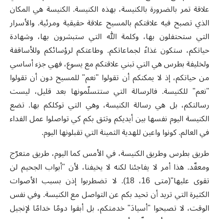
علاقة تمر بالضرورة بالكنيسة، بهذه الكنيسة. الكنيسة هي المكان
الذي تصبح فيه علاقتكم بالمسيح علاقة حقيقية ومرئية. والأسرار
التي ستحتفلون بها، وكلمة الله التي ستبشرون بها، وشهادة
حياتكم، ستكون غذاءً لجماعاتكم. وطاعتكم لرؤسائكم وللأساقفة
ولخليفة بطرس هي التي تبني علاقتكم مع يسوع، فهي جزء أساسي
من حياتكم، إذ لا يمكنكم أن تقولوا "نعم" للمسيح دون أن تقولوا
"نعم" للكنيسة. فالرسالة التي ستتسلّمونها بعد قليل، ليست
رسالتكم، بل هي رسالة الكنيسة، وهي التي توكلكم بها. تضع
الكنيسة اليوم نفسها بين أيديكم وتثق بكم كي تواصلوا عمل الفداء
في العالم. كونوا واعين للهدية الثمينة التي تقبلونها اليوم.
طريق بطرس وطريق الكنيسة، في الأمس كما اليوم، طريق متعرّج
ومعقّد. هذا أمر لا يفاجئنا لكنه لا يخيفنا، لأن "أبواب الجحيم لن
تقوى عليها"(متى
16، 18
). لا تضطربوا إذن بسبب الأصوات
الكثيرة التي تريد أن تحيد بكم عن التواصل مع الكنيسة. وفي نفس
الوقت، لا تصبحوا "أسيادَ" خدمتكم، بل أبقوا دومًا خدامًا لإنجيل