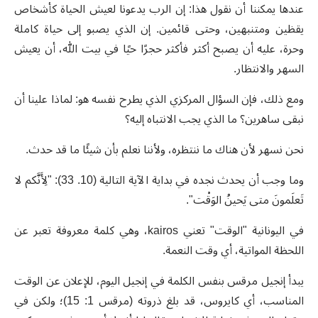
عندها يمكننا أن نقول هذا: إن الرب يدعونا لعيش الحياة كأشخاص
يقظين ومتنبهين، وحتى قائمين. إن الذي يصبو إلى حياة كاملة
وحرة، عليه أن يصبح أكثر فأكثر حجرًا حيًا في بيت الله، أن يعيش
السهر والانتظار.
ومع ذلك، فإن السؤال المركزي الذي يطرح نفسه هو: لماذا علينا أن
نبقى ساهرين؟ ما الذي يجب الانتباه إليه؟
نحن نسهر لأن هناك ما ننتظره، ولأننا نعلم بأن شيئًا ما قد حدث.
وما وجب أن يحدث نجده في بداية الآية التالية (10. 33): "لِأَنَّكم لا
تَعلَمونَ متى يَحينُ الوَقْت".
في اليونانية "الوقت" تعني kairos، وهي كلمة معروفة تعبر عن
اللحظة المواتية، أي وقت النعمة.
يبدأ إنجيل مرقس بنفس الكلمة في إنجيل اليوم، للإعلان عن الوقت
المناسب، أي كايروس، قد بلغ ذروته (مرقس 1: 15)؛ ولكن في