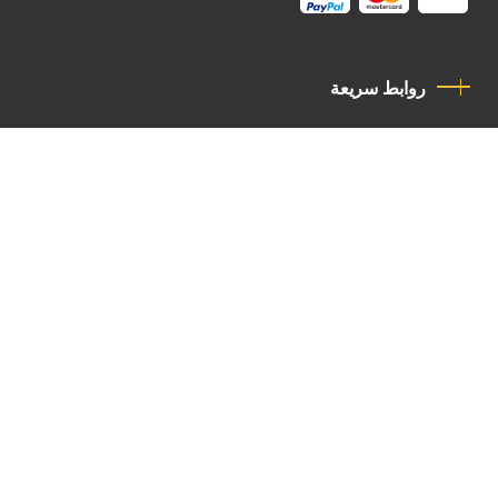
روابط سريعة
سياسة الخصوصية
مدونة قواعد السلوك
اتصل بنا
Latin Patriarchate Road
P.O.B 14152, Jerusalem 9114101
Tel
: +972 (2) 6471400
Email:
Chancellery@lpj.org