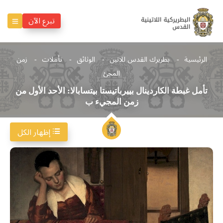
تبرع الآن
الرئيسية
بطريرك القدس للاتين
الوثائق
تأملات
زمن
المجئ
تأمل غبطة الكاردينال بييرباتيستا بيتسابالا: الأحد الأول من
زمن المجيء ب
إظهار الكل