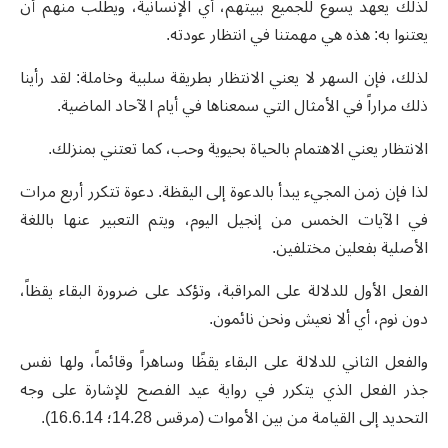
لذلك يعهد يسوع للجميع ببيتهم، أي الإنسانية، ويطلب منهم أن
يعتنوا به: هذه هي مهمتنا في انتظار عودته.
لذلك، فإن السهر لا يعني الانتظار بطريقة سلبية وخاملة: لقد رأينا
ذلك مراراً في الأمثال التي سمعناها في أيام الآحاد الماضية.
الانتظار يعني الاهتمام بالحياة بحيوية وحب، كما تعتني بمنزلك.
لذا فإن زمن المجيء يبدأ بالدعوة إلى اليقظة. دعوة تتكرر أربع مرات
في الآيات الخمس من إنجيل اليوم، ويتم التعبير عنها باللغة
الأصلية بفعلين مختلفين.
الفعل الأول للدلالة على المراقبة، وتؤكد على ضرورة البقاء يقظاً،
دون نوم، أي ألا نعيش ونحن نائمون.
والفعل الثاني للدلالة على البقاء يقظًا وساهراً وقائماً، ولها نفس
جذر الفعل الذي يتكرر في رواية عيد الفصح للإشارة على وجه
التحديد إلى القيامة من بين الأموات (مرقس 14.28؛ 16.6.14).