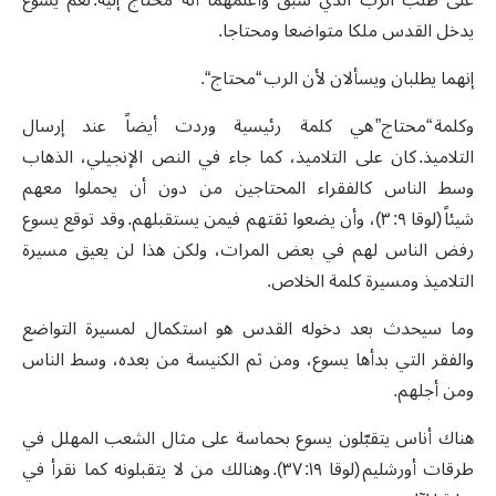
يدخل القدس ملكا متواضعا ومحتاجا.
إنهما يطلبان ويسألان لأن الرب “محتاج“.
وكلمة “محتاج” هي كلمة رئيسية وردت أيضاً عند إرسال
التلاميذ. كان على التلاميذ، كما جاء في النص الإنجيلي، الذهاب
وسط الناس كالفقراء المحتاجين من دون أن يحملوا معهم
شيئاً (لوقا ٩: ٣)، وأن يضعوا ثقتهم فيمن يستقبلهم. وقد توقع يسوع
رفض الناس لهم في بعض المرات، ولكن هذا لن يعيق مسيرة
التلاميذ ومسيرة كلمة الخلاص.
وما سيحدث بعد دخوله القدس هو استكمال لمسيرة التواضع
والفقر التي بدأها يسوع، ومن ثم الكنيسة من بعده، وسط الناس
ومن أجلهم.
هناك أناس يتقبّلون يسوع بحماسة على مثال الشعب المهلل في
طرقات أورشليم (لوقا ١٩: ٣٧). وهنالك من لا يتقبلونه كما نقرأ في