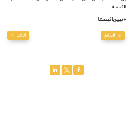
الكنيسة.
+
بييرباتيستا
السابق
التالي