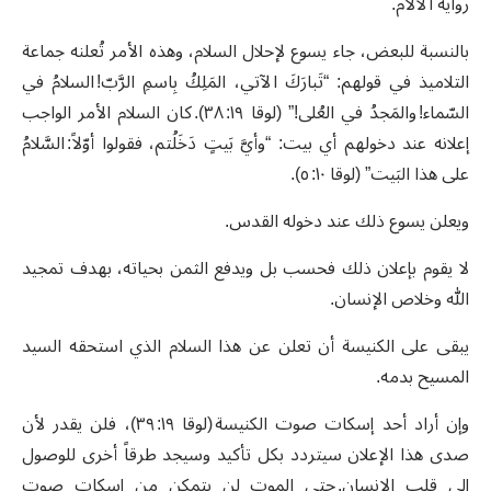
رواية الآلام.
بالنسبة للبعض، جاء يسوع لإحلال السلام، وهذه الأمر تُعلنه جماعة
التلاميذ في قولهم: “تَبارَكَ الآتي، المَلِكُ بِاسمِ الرَّبّ! السلامُ في
السّماء! والمَجدُ في العُلى!” (لوقا ١٩: ٣٨). كان السلام الأمر الواجب
إعلانه عند دخولهم أي بيت: “وأيَّ بَيتٍ دَخَلُتم، فقولوا أوّلاً: السَّلامُ
على هذا البَيت” (لوقا ١٠: ٥).
ويعلن يسوع ذلك عند دخوله القدس.
لا يقوم بإعلان ذلك فحسب بل ويدفع الثمن بحياته، بهدف تمجيد
الله وخلاص الإنسان.
يبقى على الكنيسة أن تعلن عن هذا السلام الذي استحقه السيد
المسيح بدمه.
وإن أراد أحد إسكات صوت الكنيسة (لوقا ١٩: ٣٩)، فلن يقدر لأن
صدى هذا الإعلان سيتردد بكل تأكيد وسيجد طرقاً أخرى للوصول
إلى قلب الإنسان. حتى الموت لن يتمكن من إسكات صوت