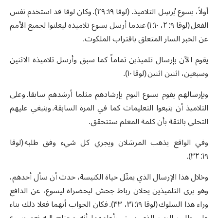
أولاً، يسوع يُرسِل التلاميذ. (لوقا ١٩: ٢٩). وكان لوقا قد استخدم نفس
الفعل (لوقا ٩: ٢، ١٠: ١) عندما أرسل يسوع تلاميذه ليعلنوا لجميع الأمم
عن الخبر السار المتعلق باقتراب الملكوت.
يقوم الآن بإرسال تلميذين تماماً كما سبق وأرسل تلاميذه الاثنين
وسبعين، اثنين اثنين (لوقا ١٠).
وبإرسالهم يقوم يسوع اليوم بإرشادهم مثلما أرشدهم سابقا. وعلى
التلاميذ أن يتبعوا التعليمات كما في المرة السابقة. وينبغي عليهم
التحلي بالثقة بأن كلمة المعلم ستتحقق.
وفي الواقع يذهب المرسَلان ويجري كل شيء وفق طلبه (لوقا
١٩: ٣٢).
وخلال هذا الإرسال الذي يمثّل حياة الكنيسة، حدث أن سأل أحدهم،
وهو يرى التلميذين يحلان رباط جحش ليحضراه ليسوع، عن الدافع
وراء هذا السلوك (لوقا ١٩: ٣١، ٣٣). فكان الجواب أنهما فعلا ذلك بناء
على طلب الرب الذي سبق وأعلمهما أنه محتاج إليه. نعم يسوع