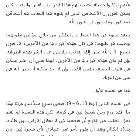
لأنهم ارتكبوا خطيئة سبّبت لهم هذا القدر. وفي نفس والوقت، كان
يمكن القول إن الأشخاص الذين لم ينلهم هذا العقاب هم أشخاصٌ
صديقون ومقبولون في عيون الله.
يبتعد يسوع عن هذا النمط من التفكير من خلال سؤالين يطرحهما
ويحيب هو عليهما: هل كان هؤلاء أكبر ذنبًا من الآخرين؟ لا، يقول
يسوع، لأن الله ليس إلهًا يعاقب ويقضي على الشر بهذه الطريقة.
وإن لم يكن هؤلاء أكبر ذنبًا من الآخرين، فهذا يعني أن الشر يسكن
في قلوب الجميع، بنفس القَدَر، وإن لا أحد يمكنه أن يظن أنه في
غنى عن التوبة.
هذا هو القسم الأول.
في القسم الثاني (لوقا 13، 6 – 9)، يعطي يسوع مثلاُ يبدو غريبًا نوعًا
ما. فقد زرع رجلٌ شجرة تين في كرمه، لكن هذه الشجرة لم تعطِ
ثمرًا. فطلب من الكرام أن يقطعها كي لا تعطّل الأرض دون فائدة.
يتردّد الكرّام ويعِد أن يقوم بأمر غير اعتيادي لأي شجرة تين، بأن