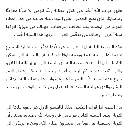
يظهر جواب الله أيضًا من خلال إعطائه وقتًا للزمن، لا موتًا مفاجئًا
ومأساويًّا الذي يمنع الحصول على التوبة، هبة جديدة من خلال إعطاء
المزيد من الوقت. وهنا تختلف الترجمات: فهناك من يقول: "اتركها
سنة أخرى"، وهناك من يفضّل القول: "اتركها هذا السنة أيضًا".
هذه الترجمة الثانية لها معنى مميّز، لأنها تذكّر ببدء بشارة المسيح
عندما أعلن سنة نعمة ورحمة (لوقا 4، 19). هي اللحظة التي يمكن
للإنسان فيها أن يعرف محبة الله، أي السنة التي يهبها الله لنا الآن،
والتي تمّت عندما تمّ الزمان، أي في زمننا. لا يمكن إعطاء الثمر
خارج هذه السنة، لأن الثمر ما هو إلا جواب على عطاء الله النهائي
للبشر، والذي هو ابنه الوحيد. فالله يعطي مزيدًا من الوقت من جديد
وينتظر الثمر.
من المهم إذا قراءة النصّين معًا. فالقسم الأول هو دعوة ملحّة إلى
التوبة، بينما القسم الثاني هو تأمل في رحمة الله وصبره، بمعنى أن
التوبة الحقيقية هي توبة من يختبرون صلاح الله. ومن لا يرتدّون إلى