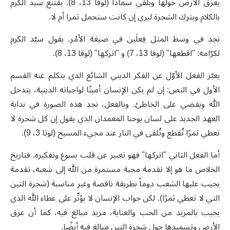
يعزق الأرض حولها ويلقي سمادًا (لوقا 13، 8). يقتنع سيد الكرم
بالكلام ويترك الشجرة ليرى إن كانت ستحمل ثمرا أم لا.
نجد في وسط المثل فِعلَين في صيغة الأمْر. يقول سيّد الكرم
لكرّامه: "اقطعها" (لوقا 13، 7) و "اتركها" (لوقا 13، 8).
يعبّر الفعل الأوّل عن الفكر الديني الشائع الذي يتكلم عنه القسم
الأول في النص: إن لم يكن الإنسان أمينًا لواجباته الدينية، يتدخل
الله ويقضي على الخاطئ. وبالفعل، نجد هذه الصورة في بداية
العهد الجديد على لسان يوحنا المعمدان الذي يقول إن كل شجرة لا
تعطي ثمرًا تُقطع وتُلقى في النار عند مجيء المسيح (لوثا 3، 9).
أما الفعل الثاني "اتركها" فهو تعبير عن قلب يسوع وتفكيره. فتاريخ
الخلاص ما هو إلا تقدمة محبة مستمرة من الله إلى شعبه، تقدمة
يجيب عليها الشعب دوماً بطريقة ناقصة وغير مناسبة (شجرة التين
التي لا تعطي ثمرًا). لكن جواب الإنسان لا يؤثّر على عطاء الله الذي
يجيب بالمزيد من الحب والعناية، مزيد مبالغ فيه، كما أن عزق
الأرض وتسميدها حول شجرة التين مبالغ فيه أيضًا.