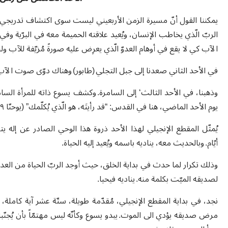
يمكننا القول أنّ مسيرة الزمن الأربعيني ليست سوى اكتشاف تدريجي لإله 
الربّ الّذي يخاطب الإنسان، ويُعيد علاقته الحميمة معه في البرّية وفي 
الآب كي لا يقع في أوهام العدوّ الّذي يعرِض عليه صورةً مُزيّفة للآب و
في الأحد الثاني صعدنا إلى جبل التجلي (طابور) وهناك دوّى صوت الآب، الّذي 
يوم الأحد الماضي، هنا في القدس: “قد رأيتَه، هو الّذي يُكلّمك” (يوحنّا ٩: ٣٧).
يُمثّل المقطع الإنجيلي لهذا الأحد ذروة هذا الوحي الصادر عن إله يت
أيّام. وبالحديث معه، يناديه باسمه ويُعيد إليه الحياة.
وذلك تكرار لما حدث في بداية الخلق، حيث أوجد الربّ الحياة من العدم،
لصديقه الميّت بكلمة منه. يناديه فيحيا.
نجد، في بداية المقطع الإنجيلي، مُقدّمة طويلة، ستّة عشر آية كاملة،