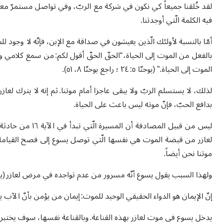
لقد خُلقنا جميعاً كي نكون في شركة مع الربّ، وفي تواصل مستمرّ معه
فيه الكلمة الّتي أوجدتنا.
أمّا بالنسبة لأولئك الّذين يعيشون في صداقة مع الإبن، فإنّه لا وجود للم
بالفعل من الموت إلى الحياة، “الحقّ الحقّ أقول لكم: من سمع كلامي و
الموت إلى الحياة.” (يوحنّا ٥: ٢٤ ؛ راجع يوحنّا ٨، ٥١).
لذلك، لا يستسلم الربّ ولا يبقى عاجزا أمام موتنا. ثم إنه لا يترك لعاز
بدافع الحبّ، فإنّ موته ليس باعث على الحياة.
ليس من قبيل المصاد
لعازر من قبضة الموت هي نفسها الّتي توصل يسوع إلى فصح القيامة. 
موتنا نحن أيضاً.
ولهذا السبب يقول يسوع أنّه مسرور من عدم تواجده في مرض لعازر (يوحنّا ١١: ١٥)، وذلك كي يؤمن تلاميذه بأنّ حبّه أقوى من
إنّ الإيمان هو الدواء الحقيقي الوحيد للموت: إيمان من يؤمن بأنّ الآب 
يدخل يسوع في موت لعازر بهذه القناعة. وبالقناعة نفسها، سوف يختب