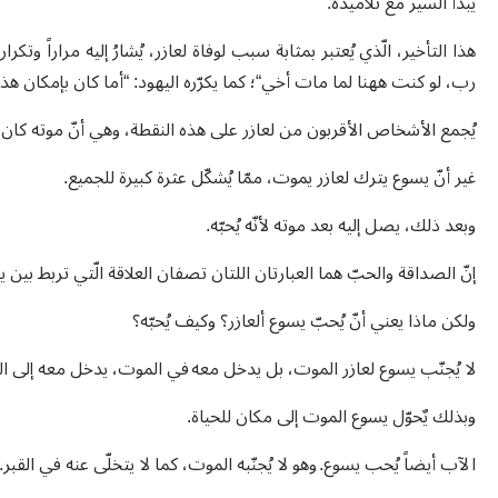
يبدأ السير مع تلاميذه.
رب، لو كنت ههنا لما مات أخي“؛ كما يكرّره اليهود: “أما كان بإمكان هذا الذي
يُجمع الأشخاص الأقربون من لعازر على هذه النقطة، وهي أنّ موته كان مم
غير أنّ يسوع يترك لعازر يموت، ممّا يُشكّل عثرة كبيرة للجميع.
وبعد ذلك، يصل إليه بعد موته لأنّه يُحبّه.
إنّ الصداقة والحبّ هما العبارتان اللتان تصفان العلاقة الّتي تربط بين 
ولكن ماذا يعني أنّ يُحبّ يسوع ألعازر؟ وكيف يُحبّه؟
لا يُجنّب يسوع لعازر الموت، بل يدخل معه في الموت، يدخل معه إلى الق
وبذلك يٌحوّل يسوع الموت إلى مكان للحياة.
الآب أيضاً يُحب يسوع. وهو لا يُجنّبه الموت، كما لا يتخلّى عنه في القبر.