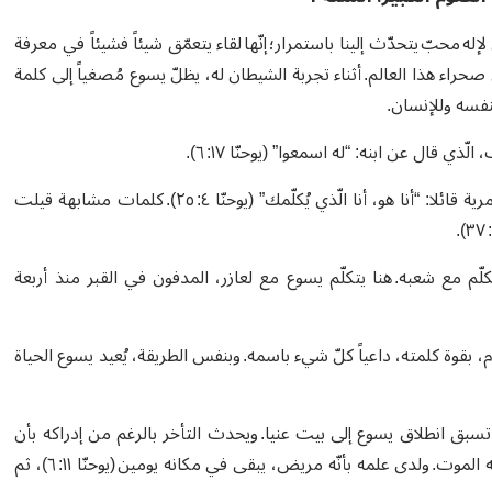
محبّ يتحدّث إلينا باستمرار؛ إنّها لقاء يتعمّق شيئاً فشيئاً في معرفة
صحراء هذا العالم. أثناء تجربة الشيطان له، يظلّ يسوع مُصغياً إلى كلمة
لنفسه وللإنسان.
قال عن ابنه: “له اسمعوا” (يوحنّا ١٧: ٦).
وذهبنا، في الأحد الثالث‘ إلى السامرة. وكشف يسوع ذاته للمرأة السامرية قائلا: “أنا هو، أنا الّذي يُكلّمك” (يوحنّا ٤: ٢٥). كلمات مشابهة قيلت
كلّم مع شعبه. هنا يتكلّم يسوع مع لعازر، المدفون في القبر منذ أربعة
 بقوة كلمته، داعياً كلّ شيء باسمه. وبنفس الطريقة، يُعيد يسوع الحياة
 تسبق انطلاق يسوع إلى بيت عنيا. ويحدث التأخر بالرغم من إدراكه بأن
مرض صديقه يؤدي الى الموت. يبدو يسوع وكأنّه ليس مهتمّاً بأن يُجنّبه الموت. ولدى علمه بأنّه مريض، يبقى في مكانه يومين (يوحنّا ١١: ٦)، ثم