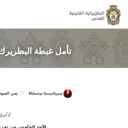
تأمل غبطة البطريرك ب
بييرباتيستا بيتسابالا
زمن الصوم
2 أبريل 2017
الأحد الخامس من زمن ا