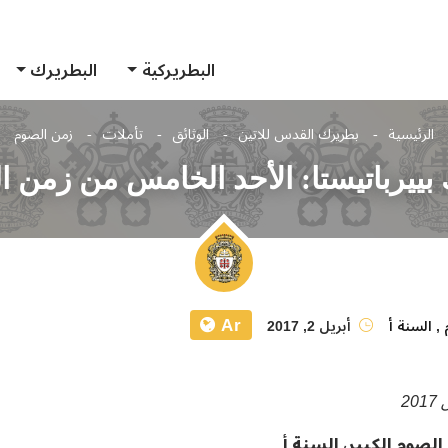
البطريركية
البطريرك
الرئيسية
بطريرك القدس للاتين
الوثائق
تأملات
زمن الصوم
ييرباتيستا: الأحد الخامس من زمن ال
Ar
,
السنة أ
أبريل 2, 2017
لصوم الكبير، السنة أ