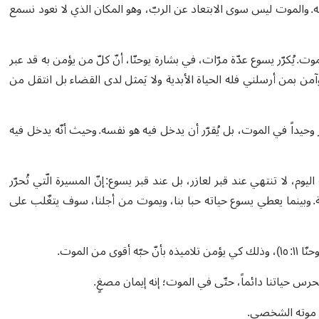
. والموت ليس سوى الابتعاد عن الربّ، وهو المكان الذي لا نعود نسمع
وت. يُكرّر يسوع عدّة مرّات، في بشارة يوحنّا، أنّ كلّ من يؤمن به قد عبر
آمن بمن أرسلني فله الحياة الأبدية ولا يَمثل لدى القضاء بل انتقل من
ر وحيداً في الموت، بل يُقرّر أن يدخل فيه هو نفسه. وحيث أنّه يدخل فيه
فة أن المسيرة الّتي تبدأ في الآية ١٦ من حادثة اليوم، لا تنتهي عند قبر لعازر، بل عند قبر يسوع: إنّ المسيرة الّتي تُحرّر
وبينما يعطي يسوع حياته حبا بنا، ويموت من أجلنا، سوف يتغّلب على
 الموت.
يحرس حياتنا دائماً، حتّى في الموت؛ إنه إيمان مصغٍ.
ر موته الشخصي.