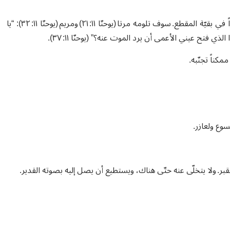
هذا التأخير، الّذي يُعتبر بمثابة سبب لوفاة لعازر، يُشارُ إليه مراراً وتكراراً في بقيّة المقطع. سوف تلومه مرتا (يوحنّا ١١: ٢١) ومريم (يوحنّا ١١: ٣٢): “يا
 فتح عيني الأعمى أن يرد الموت عنه؟” (يوحنّا ١١: ٣٧).
كناً تجنّبه.
يسوع ولعازر.
بر. ولا يتخلّى عنه حتّى هناك، ويستطيع أن يصل إليه بصوته القدير.