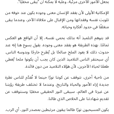
يجعل الأمور الأخرى مرئية، وعليه لا يمكنه أن “يبقى مخفيًا“.
الإمكانية الأولى لأن يفقد الإنسان معنى وجوده يكون عند خوفه من
تلويث نفسه وفقدانها ومن الإقبال على ملاقاة الآخر، وعندما يبقى
منغلقًا في حدود أفكاره وحياته.
قد يتوهم التلميذ أنه بذلك يحمي نفسه، إلا أن الواقع هو العكس
تمامًا. بهذه الطريقة هو يفقد معنى وجوده. يقول يسوع هنا إنه عند
حدوث ذلك لا يعود الملح صالحًا بل يُطرح خارجًا ويدوسه الناس.
أي سيحتقر الناس التلاميذ الذين كان يجب أن يكونوا ملحا يُعطي
طعمًا لحياة الآخرين، لأن هؤلاء التلاميذ من دون فائدة.
من ناحية أخرى، نتوقف عن كوننا نورًا حينما لا نُقدّم للناس نظرة
جديدة إزاء الأمور والحياة والتاريخ. وعندما لا تختلف طريقة رؤيتنا
عن غيرنا في العالم، سيبقى النور الحقيقي مخفيًا وسنتوقف عن
تقديم شهادتنا على الخلاص الذي طالنا.
يكون المسيحيون نورًا طالما يبقون مرتبطين بمصدر النور، أي الرب.