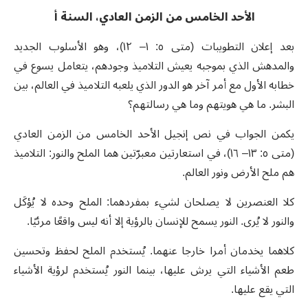
الأحد الخامس من الزمن العادي، السنة أ
بعد إعلان التطويبات (متى ٥: ١– ١٢)، وهو الأسلوب الجديد
والمدهش الذي بموجبه يعيش التلاميذ وجودهم، يتعامل يسوع في
خطابه الأول مع أمر آخر هو الدور الذي يلعبه التلاميذ في العالم، بين
البشر. ما هي هويتهم وما هي رسالتهم؟
يكمن الجواب في نص إنجيل الأحد الخامس من الزمن العادي
(متى ٥: ١٣– ١٦)، في استعارتين معبرّتين هما الملح والنور: التلاميذ
هم ملح الأرض ونور العالم.
كلا العنصرين لا يصلحان لشيء بمفردهما: الملح وحده لا يُؤكَل
والنور لا يُرى. النور يسمح للإنسان بالرؤية إلا أنه ليس واقعًا مرئيًا.
كلاهما يخدمان أمرا خارجا عنهما. يُستخدم الملح لحفظ وتحسين
طعم الأشياء التي يرش عليها، بينما النور يُستخدم لرؤية الأشياء
التي يقع عليها.