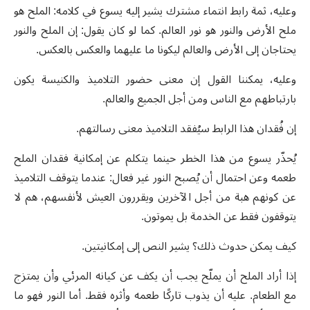
وعليه، ثمة رابط انتماء مشترك يشير إليه يسوع في كلامه: الملح هو
ملح الأرض والنور هو نور العالم. كما لو كان يقول: إن الملح والنور
يحتاجان إلى الأرض والعالم ليكونا ما عليهما والعكس بالعكس.
وعليه، يمكننا القول إن معنى حضور التلاميذ والكنيسة يكون
بارتباطهم مع الناس ومن أجل الجميع والعالم.
إن فُقدان هذا الرابط سيُفقد التلاميذ معنى رسالتهم.
يُحذّر يسوع من هذا الخطر حينما يتكلم عن إمكانية فقدان الملح
طعمه وعن احتمال أن يُصبح النور غير فعال: عندما يتوقف التلاميذ
عن كونهم هبة من أجل الآخرين ويقررون العيش لأنفسهم، هم لا
يتوقفون فقط عن الخدمة بل يموتون.
كيف يمكن حدوث ذلك؟ يشير النص إلى إمكانيتين.
إذا أراد الملح أن يملّح يجب أن يكف عن كيانه المرئي وأن يمتزج
مع الطعام. عليه أن يذوب تاركًا طعمه وأثره فقط. أما النور فهو ما