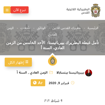
تبرع الآن
الرئيسية
بطريرك القدس للاتين
الوثائق
تأملات
الزمن
العادي
تأمل غبطة البطريرك بييرباتيستا: الأحد الخامس من الزمن
العادي، السنة أ
إظهار الكل
بييرباتيستا بيتسابالا
الزمن العادي
,
السنة أ
Ar
فبراير 9, 2020
٩ شباط ٢٠٢٠