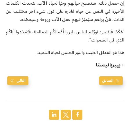
إن حصل ذلك، ستصبح حياتهم وحيًا لحياة الآب. تتحدث الكلمات
الأخيرة في النص عن حياة قادرة على قول شيء آخر مختلف عن
الذات. مَنْ يراهم سيُميّز فيهم عمل الآب وروحه وسيمجّده.
“هَكَذا فَليُضِئ نورُكم للناس، لِيَروا أَعْمالَكُم الصالِحة، فَيُمَجّدوا أباكُم
الذي في السَموات“.
هذا هو المذاق الطيب والنور الحسن لحياة التلميذ.
+ بييرباتيستا
السابق
التالي