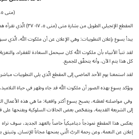
(متى ٥، ١٧- ٣٧)
المقطع الإنجيلي الطويل من بشارة متى (متى ٥، ١٧- ٣٧) الّذي نقرأه هذا الأحد، يأتي في سياق عظة الجبل. هو جزء منها.
يبدأ يسوع بإعلان التطويبات: وهي الإعلان عن أن ملكوت الله، الّذي سبق 
كل هذا يتم الآن، وأنه يتحقّق للجميع.
لقد استمعنا يوم الأحد الماضي إلى المقطع الّذي يلي التطويبات مباشر
ويؤكد يسوع بهذه الصور أن ملكوت الله قد جاء وظهر في حياة التلامي
وفي مواصلته لعظته، يصبح يسوع أكثر واقعية: ما هي هذه الأعمال التي
إلى الشريعة القديمة، ويتفحّص بعض الحالات السلوكية ويفتحها على ق
يعكس هذا المقطع نموذجاً ديناميكياً خاصاً بالعهد الجديد، سوف نرا
إعلان عن النعمة، وعن رحمة الربّ الّتي يمنحها مجاناً للإنسان. وتنبث