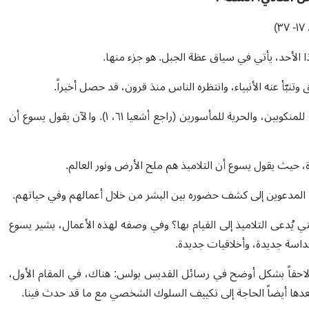
وتنبّأ عنه الأنبياء، وانتظره الناس منذ قرون، قد حصل أخيراً.
لقد تنبأ الأنبياء بأن ملكوت الله كان سيحمل السعادة للفقراء، والتعزية للمنكوبين، والحرية للمأسورين (راجع أشعيا ٦١، ١). والآن يقول يسوع أن
ة، حيث يقول يسوع أن التلاميذ هم ملح الأرض ونور العالم.
ذ، المدعوين إلى كشف حضوره بين البشر من خلال أعمالهم وفي حياتهم.
 يُدعى التلاميذ إلى القيام بها؟ وفي وصفه لهذه الأعمال، يشير يسوع
داسة جديدة، وأخلاقيات جديدة.
ه لاحقاً بشكل أوضح في رسائل القديس بولس: هناك، في المقام الأول،
ق بعدها أيضاً الحاجة إلى تكييف السلوك الشخصي مع ما قد حدث فينا.