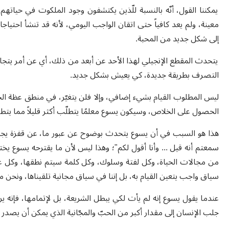
يمكننا القول، أنّه بالنسبة للّذين يكتشفون وجود الملكوت في حياتهم ال
معينة، ولم يعد كافياً حتى اتقان الواجب اليومي، لأنه قد تنشأ احتيا
إلى شكل جديد من المحبة.
يتحدث المقطع الإنجيلي لهذا الأحد عن أبعد من ذلك، أي عن أمر يتجاوز
التصرف بطريقة جديدة، كي يعيش بشكل جديد.
ليس المطلوب القيام بشيء إضافي، وإلا فلن يتغيّر، في منطق عظة ال
الحصول على الخلاص، وسيكون يسوع معلمًا يتطلّب أكثر قليلاً مما يتطلب
هذا هو السبب في أن يسوع يتحدث بوضوح عن عبور ما، عن قفزة يجب القيا
سمعتم أنه قيل ... وأنا أقول لكم"؛ وهذا ليس لأن ما يقترحه يسوع يخت
من مجالات الحياة، وكل لفتة وسلوك، وكل كلمة سيتم نطقها، وكل علاقة
سياق واجب يتعين القيام به، بل إننا في سياق مجانية تلقيناها، ونحن 
عندما يقول يسوع إنه لم يأت لكي يبطل الشريعة، بل لإتمامها، فإنه ي
جلب الإنسان إلى مقدار أكبر من الحبّ والمجّانية الذي يمكن أن يصد