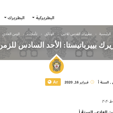
البطريركية
البطريرك
الرئيسية
بطريرك القدس للاتين
الوثائق
تأملات
الزمن العادي
رك بييرباتيستا: الأحد السادس للزمن 
Ar
,
السنة أ
فبراير 16, 2020
ن العادي، السنة أ