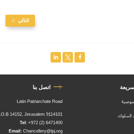
التالي
سريعة
اتصل بنا
Latin Patriarchate Road
صوصية
.O.B 14152, Jerusalem 9114101
د السلوك
Tel
: +972 (2) 6471400
Email:
Chancellery@lpj.org