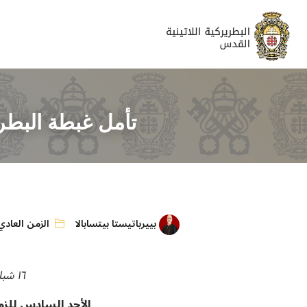
تأمل غبطة البطري
بييرباتيستا بيتسابالا
الزمن العادي
١٦ شباط ٢٠٢٠
الأحد السادس للزم