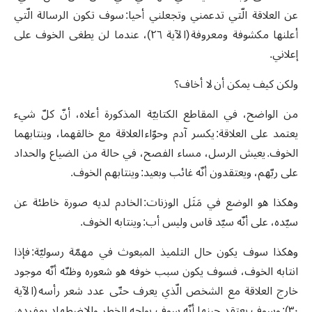
عن العلاقة الّتي تدعمني وتجعلني أحيا: سوف تكون الرسالة الّتي
أعلنها مكشوفة ومعروفة (الآية ٢٦)، عندما لن يطغى الخوف على
إعلاني.
ولكن كيف يمكن أن لا أخاف؟
من الواضح، في المقاطع الكتابيّة المذكورة أعلاه، أنّ كلّ شيء
يعتمد على العلاقة: يكسر آدم وحوّاء العلاقة مع خالقهما، وينتابهما
الخوف. يعيش الرسل، مساء الفصح، في حالة من الضياع والحداد
على ربّهم، ويعتقدون أنّه غائب وبعيد: وينتابهم الخوف.
وهكذا هو الوضع في مَثَل الوزنات: الخادم لديه صورة خاطئة عن
سيّده، على أنّه سيّد قاس وليس أب: وينتابه الخوف.
وهكذا سوف يكون حال التلميذ المبعوث في مهمّة رسوليّة: فإذا
انتابه الخوف، فسوف يكون سبب خوفه هو شعوره وظنّه أنّه موجود
خارج العلاقة مع الشخص الّذي يعرف حتّى عدد شعر رأسه (الآية
٣٠): وسوف يعتقد حينها أنّه سوف يواجه الخطر والاضطهاد بمفرده،