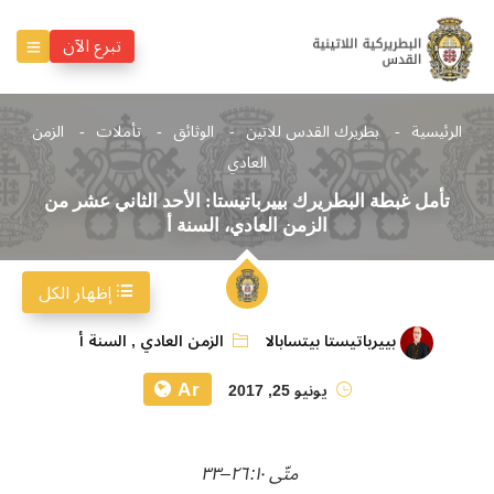
تبرع الآن
الرئيسية
بطريرك القدس للاتين
الوثائق
تأملات
الزمن
العادي
تأمل غبطة البطريرك بييرباتيستا: الأحد الثاني عشر من
الزمن العادي، السنة أ
إظهار الكل
بييرباتيستا بيتسابالا
الزمن العادي
,
السنة أ
Ar
يونيو 25, 2017
متّى ١٠: ٢٦–٣٣