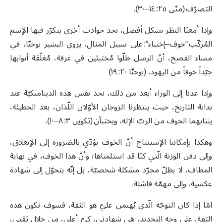
التصرّف (متّى ٢٥: ١٤–٣٠).
وإذا أمعنّا النظر بشكل أفضل، نجد حوادث أخرى يتكرّر فيها الإسم
المُركّب “خوف–إختباء“: على سبيل المثال، يروي البشير يوحنّا، في
مساء الفصح، أنّ الرسل ظلّوا مُختبئين في غرفة، مُغلّقة أبوابها
جيّداً خوفاً من اليهود. (يوحنّا ٢٠: ١٩)
وإذا عدنا إلى الوراء أبعد من ذلك، نجد نفس هذه الديناميكيّة عند
بداية التاريخ، حيث ينتظرنا الزوجان الأوّلان اللّذان، بعد الخطيئة،
ينتابهما الخوف من الربّ الإله، ويختبآن (تكوين ٣: ٨–١٠).
وهكذا بإمكاننا الإستنتاج أنّ الخوف يؤدّي بالضرورة إلى الإنغلاق،
وإلى دفن الوزنة الّتي كنّا قد استلمناها؛ وأنّ هذا الخوف، في نهاية
المطاف، لا يظلّ مجرّد مشكلة شخصيّة، بل إنّه يتحوّل إلى شهادة
عكسية، وإلى مهمّة فاشلة.
امّا إذا كان التوجّه الّذي يُهيمن عليّ هو الثقة، فسوف تكون هذه
الثقة، على وجه التحديد، هي شهادتي، كيّ أعلن، من خلال ثقتي،