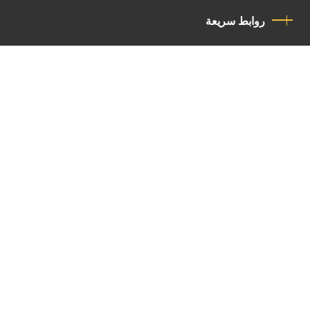
روابط سريعة
سياسة الخصوصية
مدونة قواعد السلوك
اتصل بنا
Latin Patriarchate Road
P.O.B 14152, Jerusalem 9114101
Tel
: +972 (2) 6471400
Email:
Chancellery@lpj.org
القائمة البريدية