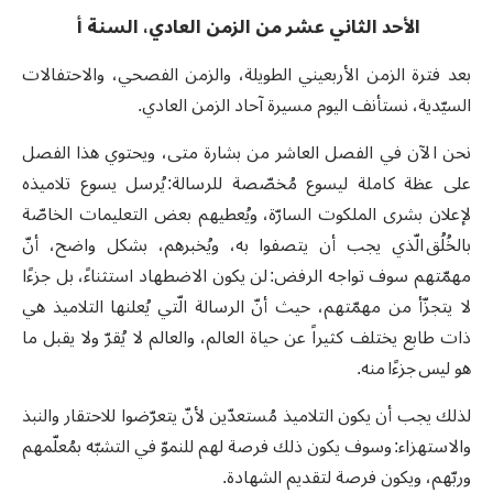
الأحد الثاني عشر من الزمن العادي، السنة أ
بعد فترة الزمن الأربعيني الطويلة، والزمن الفصحي، والاحتفالات
السيّدية، نستأنف اليوم مسيرة آحاد الزمن العادي.
نحن الآن في الفصل العاشر من بشارة متى، ويحتوي هذا الفصل
على عظة كاملة ليسوع مُخصّصة للرسالة: يُرسل يسوع تلاميذه
لإعلان بشرى الملكوت السارّة، ويُعطيهم بعض التعليمات الخاصّة
بالخُلُق الّذي يجب أن يتصفوا به، ويُخبرهم، بشكل واضح، أنّ
مهمّتهم سوف تواجه الرفض: لن يكون الاضطهاد استثناءً، بل جزءًا
لا يتجزّأ من مهمّتهم، حيث أنّ الرسالة الّتي يُعلنها التلاميذ هي
ذات طابع يختلف كثيراً عن حياة العالم، والعالم لا يُقرّ ولا يقبل ما
هو ليس جزءًا منه.
لذلك يجب أن يكون التلاميذ مُستعدّين لأنّ يتعرّضوا للاحتقار والنبذ
والاستهزاء: وسوف يكون ذلك فرصة لهم للنموّ في التشبّه بمُعلّمهم
وربّهم، ويكون فرصة لتقديم الشهادة.