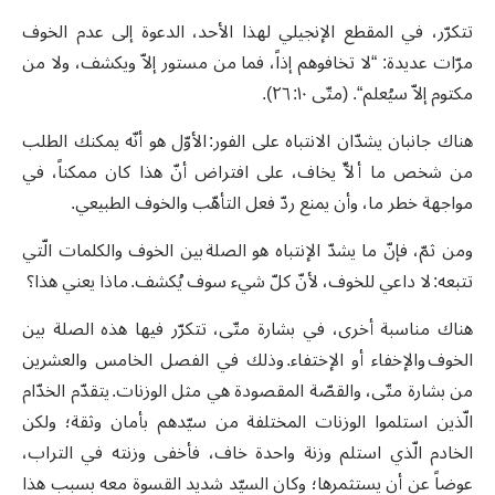
تتكرّر، في المقطع الإنجيلي لهذا الأحد، الدعوة إلى عدم الخوف
مرّات عديدة: “لا تخافوهم إذاً، فما من مستور إلاّ ويكشف، ولا من
مكتوم إلاّ سيُعلم“. (متّى ١٠: ٢٦).
هناك جانبان يشدّان الانتباه على الفور: الأوّل هو أنّه يمكنك الطلب
من شخص ما ألآّ يخاف، على افتراض أنّ هذا كان ممكناً، في
مواجهة خطر ما، وأن يمنع ردّ فعل التأهّب والخوف الطبيعي.
ومن ثمّ، فإنّ ما يشدّ الإنتباه هو الصلة بين الخوف والكلمات الّتي
تتبعه: لا داعي للخوف، لأنّ كلّ شيء سوف يُكشف. ماذا يعني هذا؟
هناك مناسبة أخرى، في بشارة متّى، تتكرّر فيها هذه الصلة بين
الخوف والإخفاء أو الإختفاء. وذلك في الفصل الخامس والعشرين
من بشارة متّى، والقصّة المقصودة هي مثل الوزنات. يتقدّم الخدّام
الّذين استلموا الوزنات المختلفة من سيّدهم بأمان وثقة؛ ولكن
الخادم الّذي استلم وزنة واحدة خاف، فأخفى وزنته في التراب،
عوضاً عن أن يستثمرها؛ وكان السيّد شديد القسوة معه بسبب هذا