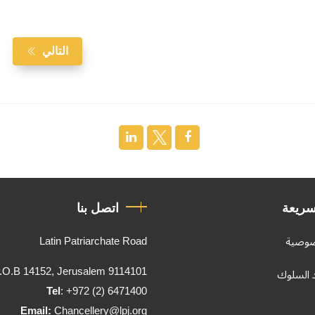
التالي
سريعة
اتصل بنا
Latin Patriarchate Road
صوصية
.O.B 14152, Jerusalem 9114101
د السلوك
Tel
: +972 (2) 6471400
Email:
Chancellery@lpj.org