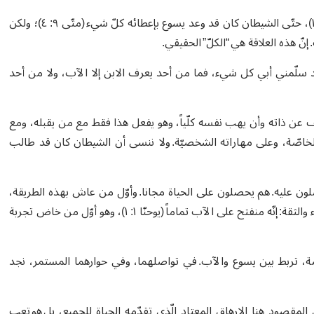
“الكلّ” هو الأمر الأساسي. في حادثة تجربة يسوع في البرّية (متّى ٤: ١–١١)، حتّى الشيطان كان قد وعد يسوع بإعطائه كلّ شيء (متّى ٩: ٤)؛ ولكن
 إنّ هذه العلاقة هي “الكلّ” الحقيقي.
د سلّمني أبي كل شيء، فما من أحد يعرف الابن إلا الآب، ولا من أحد
ماء والأرض (متّى ١١: ٢٥)، قد قرّر أن يكشف عن ذاته وأن يهب نفسه كلّياً، وهو يفعل هذا فقط مع من يقبله، ومع
 الخاصّة، وعلى مهاراته الشخصيّة. ولا ننسى أن الشيطان كان قد طالب
صلون عليه. هم يحصلون على الحياة مجانا. وأوّل من عاش بهذه الطريقة،
أوّل الفقراء، هو يسوع نفسه. يضع نفسه في وضع القبول التامّ والإصغاء والثقة: إنّه منفتح على الآب تماماً (يوحنّا ١: ١)، وهو أوّل من خاض تجربة
ّة، تربط بين يسوع والآب. في تواصلهما، وفي حوارهما المستمر، نجد
ا، لا يوجد هناك سوى الثقل والتعب (متّى ١١: ٢٨): وليس المقصود هنا الإرهاق المعتاد الّذي تقدّمه الحياة للجميع، بل هو تعب