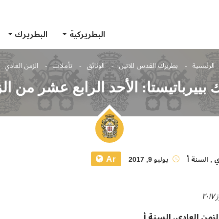
البطريركية
البطريرك
الرئيسية
بطريرك القدس للاتين
الوثائق
تأملات
الزمن العادي
بييرباتيستا: الأحد الرابع عشر من الز
Ar
ي
,
السنة أ
يوليو 9, 2017
لزمن العادي، السنة أ