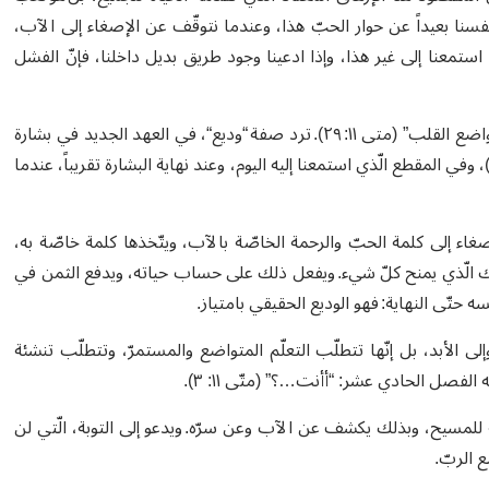
فسنا بعيداً عن حوار الحبّ هذا، وعندما نتوقّف عن الإصغاء إلى الآب،
استمعنا إلى غير هذا، وإذا ادعينا وجود طريق بديل داخلنا، فإنّ الفشل
يعرض يسوع، في وسط هذا التعب، اقتراحاً: “تعلموا منّي انا وديع ومتواضع القلب” (متى ١١: ٢٩). ترد صفة “وديع“، في العهد الجديد في بشارة
تى بشكل حصري تقريبا ، حيث تُكرّر ثلاث مرّات: في التطويبات (٥: ٥)، وفي المقطع الّذي استمعنا إليه اليوم، وعند نهاية البشارة تقريباً، عندما
اء إلى كلمة الحبّ والرحمة الخاصّة بالآب، ويتّخذها كلمة خاصّة به،
اك الّذي يمنح كلّ شيء. ويفعل ذلك على حساب حياته، ويدفع الثمن في
تّى النهاية: فهو الوديع الحقيقي بامتياز.
وإلى الأبد، بل إنّها تتطلّب التعلّم المتواضع والمستمرّ، وتتطلّب تنشئة
لفصل الحادي عشر: “أأنت…؟” (متّى ١١: ٣).
عة للمسيح، وبذلك يكشف عن الآب وعن سرّه. ويدعو إلى التوبة، الّتي لن
ع الربّ.