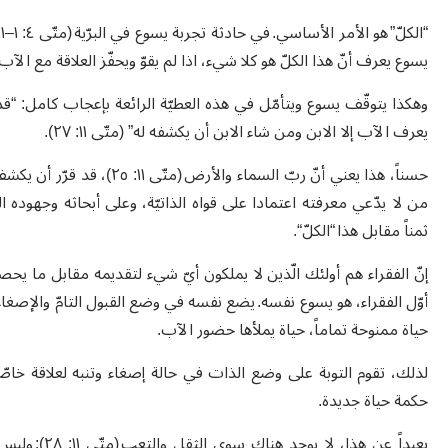
يسوع يعرف أنّ هذا الكلّ هو كلا شيء، اذا لم يقوّ ويحفّز العلاقة مع الآب.
وهكذا يتوقّف يسوع ويتأمّل في هذه العطيّة الرائعة بإعجاب كامل: “ق
يعرف الآب إلا الابن ومن شاء الابن أن يكشفه له” (متّى ١١: ٢٧).
حسناً، هذا يعني أنّ ربّ الس
من لا يدّعي معرفته اعتمادا على قواه الذاتيّة، وعلى أبحاثه وجهوده
ثمناً مقابل هذا “الكلّ“.
إنّ الفقراء هم أولئك الّذين لا يملكون أيّ شيء لتقديمه مقابل ما يح
حياة ممنوحة تماماً، حياة يملأها حضور الآب.
لذلك، تقوم التوبة على وضع الذات في حالة إصغاء وتنبه لعلاقة خاص
حكمة حياة جديدة.
بعيداً عن هذ