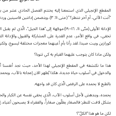
المقطع الإنجيلي الذي استمعنا إليه يختتم الفصل الحادي عشر من بش
“أنت الآتي، أم آخر ننتظر؟ ” ( متى ١١: ٣)، ويتضمن إدانتين قاسيتين وردتا على لسان يسوع.
الإدانة الأولى (متّى ١١، ١٦– ١٩) موجّهة إلى “هذا الج
تخفي، في واقع الأمر، عدم القدرة على المشاركة والقبول. والإدانة ال
كورازين وبيت صيدا. لقد رأتا بأم أعينهما معجزات مختلفة ليسوع، ولكنهما لم تتو
ولكن ماذا كان يتوجب عليهما القيام به كي تتوبا؟
هذا ما نكتشفه في المقطع الإنجيلي لهذا الأحد، حيث نجد أنفسنا أ
والدخول في أسلوب حياة جديدة، هكذا يُظهر الان إعجابه بالآب، ويحمد
بالطبع لا يحمده على الرفض الّذي كان قد واجهه.
يحمده، ويندهش لأجل أسلوب الآب، الّذي يخفي نفسه عن الكبار والحكماء
بشكل لافت للنظر: فالصغار يظلّون صغارأً، والفقراء لا يصبحون أغنياء، إل
لكن ما هو هذا “الكلّ“؟