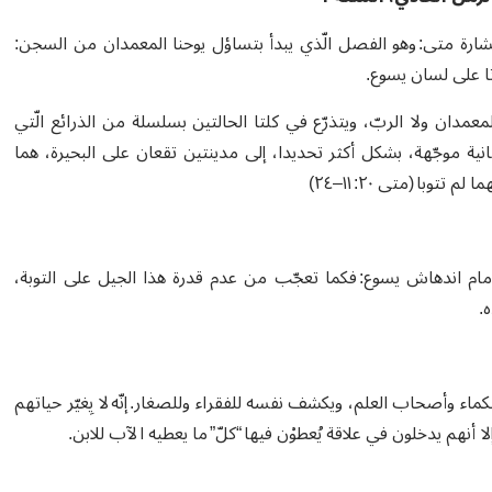
ارة متى: وهو الفصل الّذي يبدأ بتساؤل يوحنا المعمدان من السجن:
يل“، الّذي لم يقبل المعمدان ولا الربّ، ويتذرّع في كلتا الحالتين بسلسلة من الذرائع الّتي
ثانية موجّهة، بشكل أكثر تحديدا، إلى مدينتين تقعان على البحيرة، هما
با (متى ٢٠: ١١–٢٤)
مام اندهاش يسوع: فكما تعجّب من عدم قدرة هذا الجيل على التوبة،
ه.
 وأصحاب العلم، ويكشف نفسه للفقراء وللصغار. إنّه لا يِغيّر حياتهم
ا أنهم يدخلون في علاقة يُعطوْن فيها “كلّ” ما يعطيه الآب للابن.