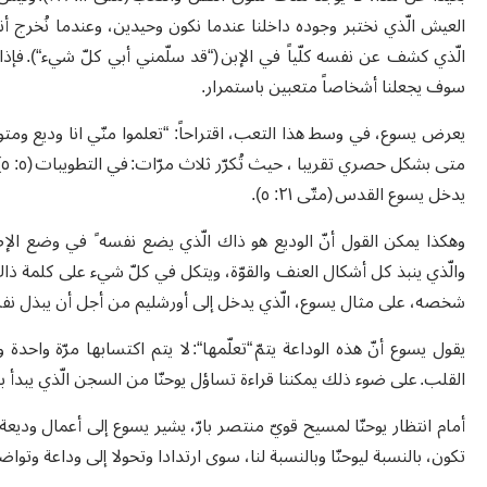
العيش الّذي نختبر وجوده داخلنا عندما نكون وحيدين، وعندما نُخرج أن
الّذي كشف عن نفسه كلّياً في الإبن (“قد سلّمني أبي كلّ شيء“). فإذا 
سوف يجعلنا أشخاصاً متعبين باستمرار.
م
يدخل يسوع القدس (متّى ٢١: ٥).
وهكذا يمكن القول أنّ الوديع هو ذاك الّذي يضع نفسه ً في وضع الإصغ
والّذي ينبذ كل أشكال العنف والقوّة، ويتكل في كلّ شيء على كلمة ذ
شخصه، على مثال يسوع، الّذي يدخل إلى أورشليم من أجل أن يبذل نفسه ح
يقول يسوع أنّ هذه الوداعة يتمّ “تعلّمها“: لا يتم اكتسابها مرّة واحدة 
القلب. على ضوء ذلك يمكننا قراءة تساؤل يوحنّا من السجن الّذي يبدأ به ا
أمام انتظار يوحنّا لمسيح قويّ منتصر بارّ، يشير يسوع إلى أعمال ودي
تكون، بالنسبة ليوحنّا وبالنسبة لنا، سوى ارتدادا وتحولا إلى وداعة وتواض