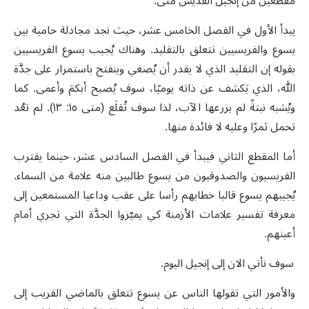
مقطعين من إنجيل القديس متى.
يبدأ الأول في الفصل الخامس عشر، حيث نجد مجادلة حامية بين
يسوع والفريسيين تتعلق بالتقليد. وهناك يُجيب يسوع الفريسيين
بقوله إن التقليد الذي لا يقدر أن يُصغي وينفتح باستمرار على جدَّة
الله، الذي يَكشف عن ذاته يوميًا، سوف يُصبح أبكمَ وأعمى. كما
ويُشبه نبتةً لم يزرعها الآب، لذا سوف تُقلَع (متى ١٥: ١٣). لم تعُد
تحمل ثمرًا وعليه لا فائدة منها.
أما المقطع الثاني فيبدأ في الفصل السادس عشر، حينما يقترب
الفريسيون والصدوقيون من يسوع طالبين منه علامة من السماء.
يُجيبهم يسوع قالبا خطابهم رأسا على عقب وداعيا المستمعين إلى
معرفة تفسير علامات الأزمنة كي يميّزوا الجدَّة التي تجري أمام
أعينهم.
سوف نأتي الان إلى إنجيل اليوم.
والأمور التي تقولها الناس عن يسوع تتعلق بالماضي القريب إلى