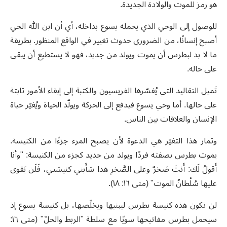
هو رمز للموت والولادة الجديدة.
للوصول إلى الوحي الذي يحمله يسوع بداخله، أي أن ابن الله الحي
أصبح إنسانًا، من الضروري حدوث تغيير في الواقع المنظور. بطريقة
ما لا بد لبطرس أن يموت ويولد من جديد، فهو لا يستطيع أن يبقى
على حاله.
تَميل التقاليد التي يُفسّرها الفريسيون والكتبة إلى إبقاء الأمور ثابتة
على حالها. أما وحي يسوع فيدفع إلى الحركة ويولّد الحياة ويُغيّر حياة
الإنسان والعلاقات بين الناس.
وثمار هذا التغيّر هي الدعوة لأن يصبح المرء جزءًا من الكنيسة.
يموت بطرس بصفته فردًا ويولد من جديد كجزء من الكنيسة: "وأنا
أَقولُ لَك: أَنتَ صَخرٌ وعلى الصَّخرِ هذا سَأَبني كنيسَتي، فَلَن يَقوى
عليها سُلْطانُ الموت" (متى ١٦: ١٨).
لن تكون هذه كنيسة بطرس ليبنيها ويخلّصها، بل كنيسة يسوع إذ
سيحمل بطرس مفاتيحها سويًا مع سلطة "الربط والحلّ" (متى ١٦: