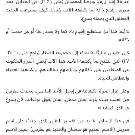
حد ما: إيليا وإرميا ويوحنا المعمدان (متى ١٦: ١٦). في المقابل، نجد
بطرس يفتح ذاته لما يكشفه الآب ويُدرك كيف يستوعب الجديد
المطلق الذي يحمله يسوع.
لا يُعد هذا أمرًا يستطيع القيام به، كما ولا يصدر عنه أو عن حدسه أو
ذكائه.
كان بطرس مباركًا لانتمائه إلى مجموعة الصغار (راجع متى ١١: ٢٥-
٢٧) التي تنفتح لما يكشفه الآب. هذا الآب يُخفي أسرار الملكوت
عن المنغلقين على ذكائهم وقناعتهم بتقاليدهم، ويكشفها للفقراء
والعطاش للحياة.
وعلى غرار المرأة الكنعانية في إنجيل الأحد الماضي، يتحدث بطرس
من القلب حيث يتولد إيمان مذهل، إيمان يفوق توقعاتنا، لأن يسوع
هو الذي كشفه له.
في هذا السياق، لا بد من تفسير للتغيير الذي حدث على اسم
بطرس (الاسم القديم هو سمعان والجديد هو بطرس). تغيير الاسم