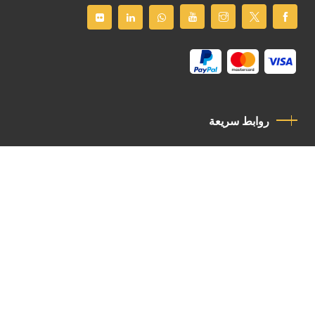
روابط سريعة
سياسة الخصوصية
مدونة قواعد السلوك
اتصل بنا
Latin Patriarchate Road
P.O.B 14152, Jerusalem 9114101