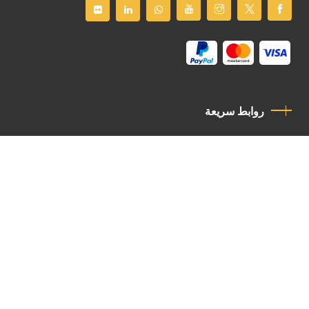
روابط سريعة
سياسة الخصوصية
مدونة قواعد السلوك
اتصل بنا
Latin Patriarchate Road
P.O.B 14152, Jerusalem 9114101