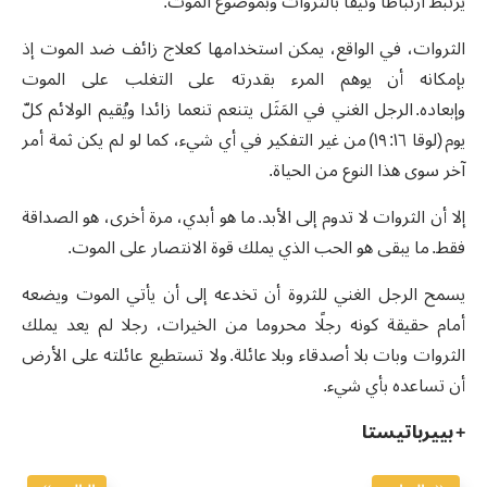
يرتبط ارتباطًا وثيقًا بالثروات وبموضوع الموت
.
الثروات، في الواقع، يمكن استخدامها كعلاج زائف ضد الموت إذ
بإمكانه أن يوهم المرء بقدرته على التغلب على الموت
وإبعاده
.
الرجل الغني في المَثَل يتنعم تنعما زائدا ويُقيم الولائم كلّ
يوم
(
لوقا ١٦
:
١٩
)
من غير التفكير في أي شيء، كما لو لم يكن ثمة أمر
آخر سوى هذا النوع من الحياة
.
إلا أن الثروات لا تدوم إلى الأبد
.
ما هو أبدي، مرة أخرى، هو الصداقة
فقط
.
ما يبقى هو الحب الذي يملك قوة الانتصار على الموت
.
يسمح الرجل الغني للثروة أن تخدعه إلى أن يأتي الموت ويضعه
أمام حقيقة كونه رجلًا محروما من الخيرات، رجلا لم يعد يملك
الثروات وبات بلا أصدقاء وبلا عائلة
.
ولا تستطيع عائلته على الأرض
أن تساعده بأي شيء
.
+ بييرباتيستا