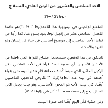
الأحد السادس والعشرون من الزمن العادي، السنة ج
(
لوقا ١٦
:
١٩
–
٣١
)
المقطع الإنجيلي في ليتورجية هذا الأحد
(
لوقا ١٦
:
١٩
–
٣١
)
هو خاتمة
الفصل السادس عشر من إنجيل لوقا
.
يعود يسوع هنا، كما رأينا في
قراءة الأحد الماضي، إلى موضوع أساسي في حياة كل إنسان وهو
الثروة والأملاك
.
للتعمّق في هذا المقطع، سنستعمل مفتاح القراءة الذي رافقنا في
الأحدين الأخيرين، أي صورة البيت
.
قرأنا في الأحد الماضي مثل
الوكيل الخائن، الذي حينما كُشف خداعه قام بتدبر أمره، حتى يقبله
أحدهم في بيته عند الحاجة
(
لوقا ١٦
:
٤
).
وفي الأحدين الماضيين
أيضًا، كان بيت الأب هو المحور الأساسي، وهو بيت يجعل الابن
الضال يرجع إلى نفسه بعدما بدّد كل شيء
(
لوقا ١٥
:
١٧
).
وفي خلفية مَثَل اليوم أيضًا نجد صورة البيت
.