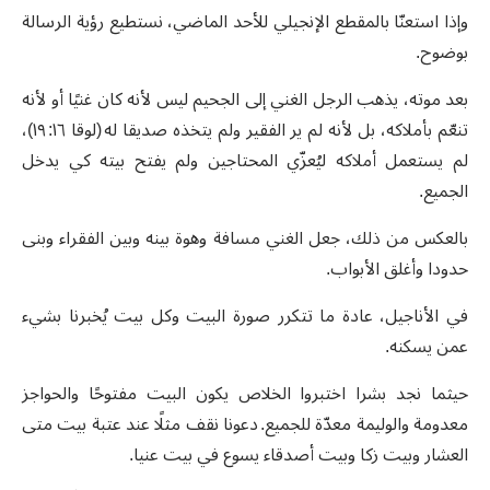
وإذا استعنّا بالمقطع الإنجيلي للأحد الماضي، نستطيع رؤية الرسالة
بوضوح
.
بعد موته، يذهب الرجل الغني إلى الجحيم ليس لأنه كان غنيًا أو لأنه
تنعّم بأملاكه، بل لأنه لم ير الفقير ولم يتخذه صديقا له
(
لوقا ١٦
:
١٩
)
،
لم يستعمل أملاكه ليُعزّي المحتاجين ولم يفتح بيته كي يدخل
الجميع
.
بالعكس من ذلك، جعل الغني مسافة وهوة بينه وبين الفقراء وبنى
حدودا وأغلق الأبواب
.
في الأناجيل، عادة ما تتكرر صورة البيت وكل بيت يُخبرنا بشيء
عمن يسكنه
.
حيثما نجد بشرا اختبروا الخلاص يكون البيت مفتوحًا والحواجز
معدومة والوليمة معدّة للجميع
.
دعونا نقف مثلًا عند عتبة بيت متى
العشار وبيت زكا وبيت أصدقاء يسوع في بيت عنيا
.