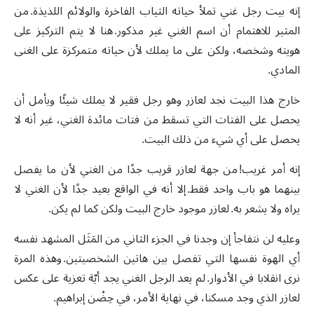
إنه بيت رجل غني تملأ حياته الثياب الفاخرة والولائم اللذيذة
.
من
المثير للاهتمام أن اسم الغني غير مذكور
.
هنا لا يتم التركيز على
هويته وشخصه، ولكن على ما يملك لأن حياته متمركزة على الغنى
المادي
.
خارج هذا البيت نجد لعازر وهو رجل فقير لا يملك شيئًا ويأمل أن
يحصل على الفتات التي تسقط من فتات مائدة الغني، غير أنه لا
يحصل على أي شيء من ذلك البيت
.
إنه أمر غريب
!
من جهة لعازر قريب جدًا من الغني لأن ما يفصل
بينهما هو باب واحد فقط
.
إلا أنه في الواقع بعيد جدًا لأن الغني لا
يراه ولا يشعر به
.
لعازر موجود خارج البيت ولكن كما لم يكن
.
وعليه لن نتفاجأ إن وجدنا في الجزء الثاني من المَثَل المشهد نفسه
أي الهوة نفسها التي تفصل بين هاتين الشخصيتين
.
وهذه المرة
نرى انقلابا في الأدوار
.
لم يعد الرجل الغني يجد أيّة تعزية على عكس
لعازر الذي وجد مسكنا، في نهاية الأمر، في حِضْن إبراهيم
.