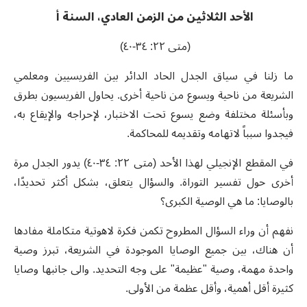
الأحد الثلاثين من الزمن العادي، السنة أ
(
متى ٢٢: ٣٤-٤٠
)
ما زلنا في سياق الجدل الحاد الدائر بين الفريسيين ومعلمي
الشريعة من ناحية ويسوع من ناحية أخرى. يحاول الفريسيون بطرق
وبأسئلة مختلفة وضع يسوع تحت الاختبار، لإحراجه والإيقاع به،
فيجدوا سبباً لاتهامه وتقديمه للمحاكمة.
في المقطع الإنجيلي لهذا الأحد (متى ٢٢: ٣٤-٤٠) يدور الجدل مرة
أخرى حول تفسير التوراة. والسؤال يتعلق، بشكل أكثر تحديدًا،
بالوصايا: ما هي الوصية الكبرى؟
نفهم أن وراء السؤال المطروح تكمن فكرة لاهوتية متكاملة مفادها
أن هناك، بين جميع الوصايا الموجودة في الشريعة، تبرز وصية
واحدة مهمة، وصية "عظيمة" على وجه التحديد. والى جانبها وصايا
كثيرة أقل أهمية، وأقل عظمة من الأولى.