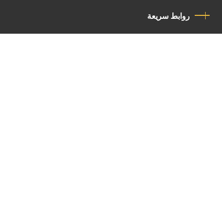
روابط سريعة
سياسة الخصوصية
مدونة قواعد السلوك
اتصل بنا
Latin Patriarchate Road
P.O.B 14152, Jerusalem 9114101
Tel
: +972 (2) 6471400
Email:
Chancellery@lpj.org
القائمة البريدية