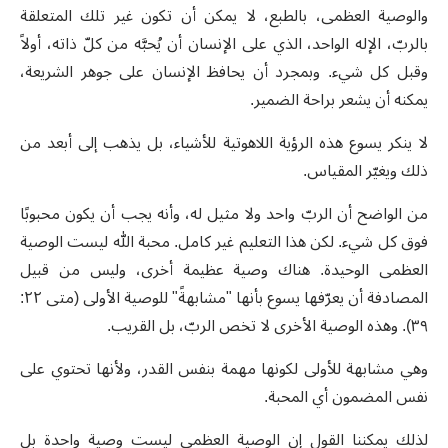
والوصية العظمى، بالطبع، لا يمكن أن تكون غير تلك المتعلقة
بالربّ، الإله الواحد، الذي على الإنسان أن يُحبَّه من كلّ ذاته، أولاً
وقبل كل شيء. وبمجرد أن يحافظ الإنسان على جوهر الشريعة،
يمكنه أن يشعر براحة الضمير.
لا ينكر يسوع هذه الرؤية اللاهوتية للأشياء، بل يذهب إلى أبعد من
ذلك ويغيّر المقياس.
من الواضح أن الربّ واحد ولا مثيل له، وأنه يجب أن يكون محبوبًا
فوق كل شيء. لكن هذا التعليم غير كامل. محبة الله ليست الوصية
العظمى الوحيدة. هناك وصية عظيمة أخرى، وليس من قبيل
المصادفة أن يعرّفها يسوع بأنها "مشابهةً" للوصية الأولى (متى ٢٢:
٣٩). وهذه الوصية الأخرى لا تخص الربّ، بل القريب.
وهي مشابهة للأولى لكونها مهمة بنفس القدر، ولأنها تحتوي على
نفس المضمون أي المحبة.
لذلك يمكننا القول إن الوصية العظمى ليست وصية واحدة بل