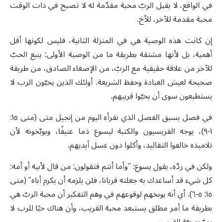
في الواقع، لا يقبل الربّ محبة مقدّمة له لا تصبح في ذات الوقت
محبة مقدمة للآخر، للأخ.
إن كانت هذه الوصية هي في المنزلة الثانية، فليس لكونها أقل
أهمية، بل لأنها مشتقة بطريقة ما من الوصية الأولى: ينبع الحبّ
للآخر من علاقة حقيقية مع الربّ، من الإصغاء الصادق، من طريقة
صحيحة لعيش العبادة وحفظ الشريعة. أولئك الذين يحبّون الرب لا
يستطيعون سوى أن يحبّوا قريبهم.
في فصل يسبق الفصل الذي نقرأه اليوم من إنجيل متى (متى ١٥:
١-٩)، يوجه الفريسيون والكتبة ليسوع ذما عنيفًا، ويوبّخونه لأن
تلاميذه خالفوا التقاليد، وأكلوا دون غسل أيديهم.
ولكن في ردّه، يقول يسوع: "وأما أنتم فتقولون: من قال لأبيه أو أمه:
كل شيء قد أساعدك به جعلته قربانا، فلن يلزمه أن يكرم أباه" (متى
١٥: ٥-٦). أي أنه يوبخهم لوقوعهم في وهم التفكير أن محبة الربّ هي
بطريقة ما أمر مطلق يستبعد محبة القريب، وأن هناك حبًا للرب لا
يمرّ بمحبّة القريب.