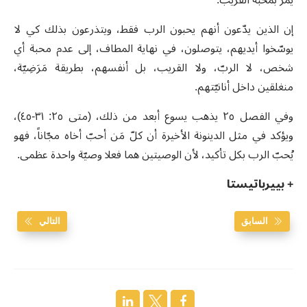
إن الذين يدّعون أنهم يحبون الرب فقط، ويتذرعون بذلك كي لا
يوسّخوا أيديهم، يتوصلون، في نهاية المطاف، إلى عدم محبة أي
شخص، لا الربّ، ولا القريب، بل أنفسهم، بطريقة مَرَضِيّة،
منغلقين داخل أنانيّتهم.
وفي الفصل ٢٥ يذهب يسوع أبعد من ذلك، (متى ٢٥: ٣١-٤٥)،
ويؤكد في مثل الدينونة الأخيرة أن كلّ مَن أحبّ أخاه مجّاناً، فهو
يُحبّ الرب بكل تأكيد، لأن الوصيتين هما فعلا وصيّة واحدة عظمى.
+ بييرباتيستا
السابق
التالي