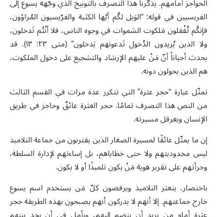
الحواجز أمامهم. يذكّرنا هذا التصرف بالتوبيخ الذي وجّهه يسوع إلى
الفريسيين في قوله: “الوَيل لكُم أيّها الكتَبة والفرّيسيون المُراؤون،
فإنكُم تُقْفلون مَلكوت السَموات في وجوه الناس، فلا أنْتُم تَدخلون،
ولا الذين يُريدون الدُخول تَدعونهم يَدخلون” (متى ٢٣: ١٣). قد
يحدث أحياناً أنّ مَنْ عليهم الإرشاد والتشجيع على دخول الملكوت،
هم الذين يحولون دونه.
تمثّل عبارة “حجر عثرة” التي تتكرر عدة مرات في القسم الثالث
من النص هذا التصرف تمامًا. حجر العثرة عائقٌ وحاجز في طريق
الإنسان ويعرقل مسيرته.
إن ما يمثّل عائقًا لمسيرة الصغار الذين يقتربون من جماعة التلاميذ
ليس محدوديتهم ولا حتى خطاياهم، بل إساءتهم لإدارة السلطة،
وجرأتهم على تقرير هوية مَنْ يكون تلميذًا أو لا يكون.
باختصار، يتعثر التلاميذ ويرفضون كلّ مَن يستخدم اسم يسوع
خارج جماعتهم. إلا أنهم لا يدركون أنهم يصبحون بهذه الطريقة حجر
عثرة أمام من يريد أن ينضم إليهم، ويأمل في أن يجد بينهم