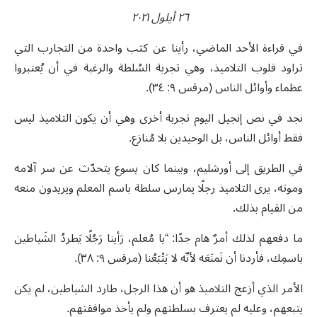
٢٦ أيلول ٢٠٢١
في قراءة الأحد الماضي، رأينا عن كثب واحدة من التجارب التي
تراود قلوب التلاميذ، وهي تجربة السُلطة والرغبة في أن يُعتبروا
عظماء وأوائل الناس (مرقس ٩: ٣٤).
نجد في نص إنجيل اليوم تجربة أخرى وهي أن يكون التلاميذ ليس
فقط أوائل الناس، بل الوحيدين بلا مُنازع.
في الطريق إلى أورشليم، وبينما كان يسوع يتحدّث عن سر آلامه
وموته، يرى التلاميذ رجلًا يمارس سلطة باسم المعلم ويريدون منعه
من القيام بذلك.
ما دفعهم لذلك أمرٌ هام جدًا: “يا مُعلم، رَأينا رَجُلًا يَطردُ الشَياطين
باسمِك، فأردنا أن نَمنَعَه لأنّه لا يَتْبَعُنا (مرقس ٩: ٣٨).
الأمر الذي أزعج التلاميذ هو أن هذا الرجل، طارد الشياطين، لم يكن
يتبعهم، وعليه لم يعترف بسلطتهم ولم يأخذ موافقتهم.