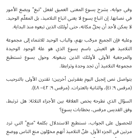
وفي جوابه، يشرح يسوع المعنى العميق لفعل “تبع” ويضع الأمور
في نصابها. إن اتباع يسوع لا يعني اتباع التلاميذ، بل المعلّم الوحيد.
لا يمكن لأحد أن يحلّ مكانه، حتى أولئك الذين تبعوه منذ البداية.
وعليه فإن الجميع مرحّب بهم، والباب الوحيد للانتماء إلى مجموعة
التلاميذ هو العيش باسم يسوع الذي هو علة الوجود الوحيدة
والمرجعية الأولى لأولئك الذين يتبعونه. وحول يسوع تستطيع
مجموعة التلاميذ أن تجد وحدة وترابطا.
يتواصل نص إنجيل اليوم بفقرتين أخريين؛ تقترن الأولى بالترحيب
(مرقس ٩: ٤١)، والثانية بالعثرات. (مرقس ٩: ٤٢– ٤٨).
السؤال الذي نطرحه يخص العلاقة بين الأجزاء الثلاثة: هل ترتبط،
وفق القديس مرقس، بخطابات يسوع؟
للحصول على الجواب، نستطيع الاستدلال بكلمة “منع” التي ترد
مرتين في الجزء الأول. ظنّ التلاميذ أنهم مخوّلون منع الناس ووضع