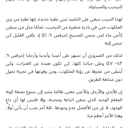
الترحيب والمساواة.
لهذا السبب ينبغي على التلميذ تبني نظرة جديدة. إنها نظرة من يرى
الملكوت حتى في بادرة صغيرة من الترحيب، تمامًا مثل من يسقي
كأس ماء لمن ينتمي للمسيح (مرقس ٩: ٤١) إذ يكفي القليل كي
ننتمي إليه.
لذلك من الضروري أن نسهر على أعيننا وأيدينا وأرجلنا (مرقس ٩:
٤٣– ٤٧) وعلى حياتنا كلها، كي تكون بعيدة عن العثرات، وكي
تُشفَى من عجزها عن رؤية الملكوت، ومن وقوعها في تجربة تحول
دون متابعة الطريق.
إن للأيدي والأرجل والأعين معنى طالما يشير إلى يسوع بصفة كونه
المعلم الوحيد الذي ينبغي اتباعه ومحبته، وإلا فليس لها أي داعٍ
للوجود، لا بل من الأفضل عدم وجودها. ثمّة أمر يجب أن يأتي أولًا،
وهذا الأمر أعظم منا.
في المقابل، إن تجربة الاستئثار باسم يسوع وادعاء القدرة على