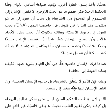
عمليًّا، يأخذ يسوع خطوة أخرى، ويُعيد صياغة أساس الزواج وفقًا
لمُخطّط الرب: فكي نفهم ما هو الحبّ الزوجيّ، لا تكفي الإشارة إلى
المسموح أو الممنوع من الشريعة؛ بل يجب أن نعود إلى ما هو
مكتوب منذ البداية في قلوبنا، في حامضنا النووي (
DNA
)؛ يجب
العودة إلى دعوتنا الأصليّة. وهناك مكتوبٌ أنّ الحب يعني الاتّحاد
بالآخر وأن يصبح الزوجان شيئًا واحدًا (“…فيصير الإثنين جسدًا
واحدًا، ١٠: ٧- ٨) وعندما يصبحان، حقًّا وبكامل الحرّية، شيئًا واحدًا،
كيف يمكننا أن نفصل بينهما؟
عندما ترك الإنسان ماضيه حقًّا من أجل القيام بشيء جديد، فكيف
يمكنه العودة إلى الخلف؟
وعليه فإن الأمر لا يتعلّق بالشريعة، بل بدعوة الإنسان العميقة. وإن
افتقر الإنسان إليها فإنّه يفتقر إلى نفسه.
الأمر إذن، يتطلب التفكير المليّ: ليس متى يمكن تطليق الزوجة،
بل كيف يمكن تغيير القلب، بحيث لا يبقى قاسيًا، غير قادرٍ على