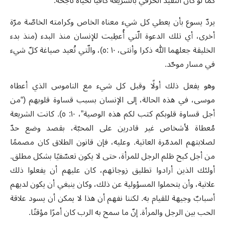
كما لو كان التقيّد الحرفي بالشريعة كافياّ لحياة ناجحة.
يردّ يسوع بأن يعطي كل شيء معناه الخاص وكرامته الخاصّة مرّة
أخرى، أي تلك الدعوة الّتي أُعطِيت للإنسان منذ البدء (منذ بدء
الخليقة جعلهما الله ذكرا وأنثى، ١٠ :٥)، والّتي تُعيد صياغة كلّ شيء
في مسار موحّد.
وهو يفعل ذلك أولًا وقبل كل شيء مع الناموس الذي أعطاه
موسى، في هذه الحالة، إلى الإنسان بسبب قساوة قلوبهم (“من
أجل قساوة قلوبكم كتب لكم هذه الوصية”، ١٠: ٥). كانت الشريعة
مُعطاة لأشخاص غير قادرين على المحبّة، بقصد وضع حدّ
لصلابتهم المدمّرة العاتية. وعليه، فإن قانون الطلاق كان مصممًا
من أجل كبح ظلم الرجل للمرأة، حتى لا يكون تعسّفيًا بشكل مطلق.
أولئك الذين أرادوا تطليق زوجاتهم، كان عليهم أن يفعلوا ذلك
علانية، وأن يتحملوا المسؤولية عن ذلك، وكان ينبغي أن يكون لديهم
أسبابٌ وجيهة للقيام به. لكننا نفهم أن هذا لا يمكن أن يسود علاقة
الحب بين الرجل والمرأة. إنّ ما سمح به الرب كان أمرًا مؤقتًا.