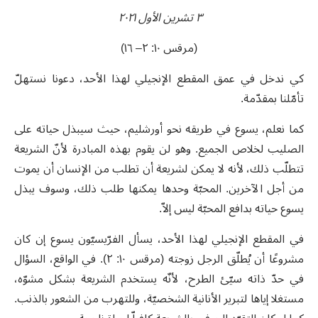
٣ تشرين الأول ٢٠٢١
(مرقس ١٠: ٢– ١٦)
كي ندخل في عمق المقطع الإنجيلي لهذا الأحد، دعونا نستهلّ
تأمّلنا بمقدّمة.
كما نعلم، يسوع في طريقه نحو أورشليم، حيث سيبذل حياته على
الصليب لخلاص الجميع. وهو لن يقوم بهذه المبادرة لأنّ الشريعة
تتطلّب ذلك، لأنه لا يمكن لشريعة أن تطلب من الإنسان أن يموت
من أجل الآخرين. المحبّة وحدها يمكنها طلب ذلك، وسوف يبذل
يسوع حياته بدافع المحبّة ليس إلاّ.
في المقطع الإنجيلي لهذا الأحد، يسأل الفرّيسيّون يسوع إن كان
مشروعًا أن يُطلّق الرجل زوجته (مرقس ١٠: ٢). في الواقع، السؤال
في حدّ ذاته سيّئ الطرح، لأنّه يستخدم الشريعة بشكل مشوّه،
مستغلا إياها لتبرير الأنانية الشخصيّة، وللتهرب من الشعور بالذنب.