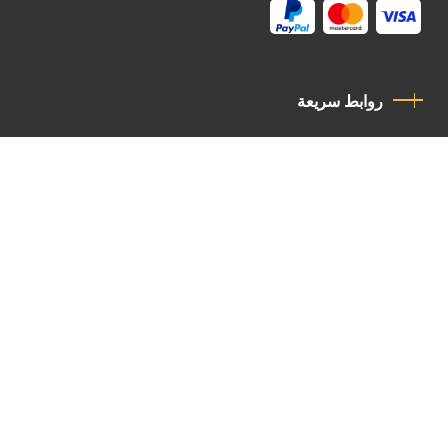
روابط سريعة
سياسة الخصوصية
مدونة قواعد السلوك
اتصل بنا
Latin Patriarchate Road
P.O.B 14152, Jerusalem 9114101
Tel
: +972 (2) 6471400
Email:
Chancellery@lpj.org