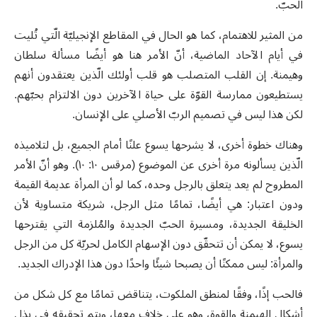
الحبّ.
من المثير للاهتمام، كما هو الحال في المقاطع الإنجيليّة الّتي تُليت
في أيام الآحاد الماضية، أنّ الأمر هنا هو أيضًا مسألة سلطان
وهيمنة. إن القلب المتصلب هو قلب أولئك الّذين يعتقدون أنهم
يستطيعون ممارسة القوّة على حياة الآخرين دون الالتزام بحبّهم.
لكن هذا ليس في تصميم الربّ الأصلي على الإنسان.
وهناك خطوة أخرى، لا يشرحها يسوع علنًا أمام الجميع، بل لتلاميذه
الّذين يسألونه مرة أخرى عن الموضوع (مرقس ١٠: ١٠). وهو أنّ الأمر
المطروح لم يعد يتعلق بالرجل وحده، كما لو أن المرأة عديمة القيمة
ودون اعتبار: هي أيضًا، تمامًا مثل الرجل، شريكة متساوية لأن
الخليقة الجديدة، ومسيرة الحبّ الجديدة والمُلزمة التي يقترحها
يسوع، لا يمكن أن تتحقّق دون الإسهام الكامل لحريّة كل من الرجل
والمرأة: ليس ممكنًا أن يصبحا شيئًا واحدًا دون هذا الإدراك الجديد.
فالحب إذًا، وفقًا لمنطق الملكوت، يتناقض تمامًا مع كل شكل من
أشكال الهيمنة والقوة، وهو على خلاف معها، ويتم تحقيقه في بذل