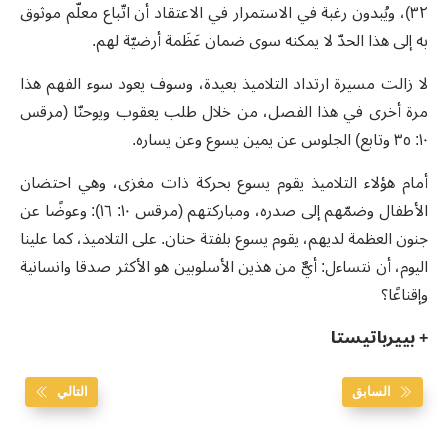
٣٢)، ويُبدون رغبة في الاستمرار في الاعتقاد أن اتّباع معلّم موثوق
به إلى هذا الحدّ لا يمكنه سوى ضمان عَظَمة أرضيّة لهم.
لا زالت مسيرة ارتداد التلاميذ بعيدة، وسوف يعود سوء الفهم هذا
مرة أخرى في هذا الفصل، من خلال طلب يعقوب ويوحنّا (مرقس
١٠: ٣٥ وتابع) الجلوس عن يمين يسوع وعن يساره.
أمام هؤلاء التلاميذ يقوم يسوع بحركة ذات مغزى، وهي احتضان
الأطفال وضمّهم إلى صدره، ومباركتهم (مرقس ١٠: ١٦): وعوضًا عن
جنون العظمة لديهم، يقوم يسوع بلفتة حنان. على التلاميذ، كما علينا
اليوم، أن نتساءل: أيٌّ من هذين الأسلوبين هو الأكثر صدقا وانسانية
وإقناعًا؟
+ بييرباتيستا
السابق
التالي