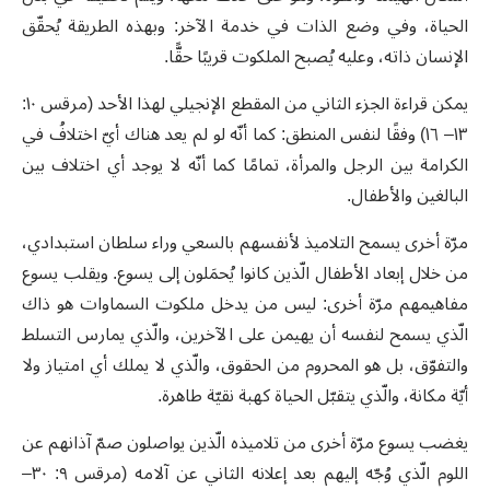
الحياة، وفي وضع الذات في خدمة الآخر: وبهذه الطريقة يُحقّق
الإنسان ذاته، وعليه يُصبح الملكوت قريبًا حقًّا.
يمكن قراءة الجزء الثاني من المقطع الإنجيلي لهذا الأحد (مرقس ١٠:
١٣– ١٦) وفقًا لنفس المنطق: كما أنّه لو لم يعد هناك أيّ اختلافُ في
الكرامة بين الرجل والمرأة، تمامًا كما أنّه لا يوجد أي اختلاف بين
البالغين والأطفال.
مرّة أخرى يسمح التلاميذ لأنفسهم بالسعي وراء سلطان استبدادي،
من خلال إبعاد الأطفال الّذين كانوا يُحمَلون إلى يسوع. ويقلب يسوع
مفاهيمهم مرّة أخرى: ليس من يدخل ملكوت السماوات هو ذاك
الّذي يسمح لنفسه أن يهيمن على الآخرين، والّذي يمارس التسلط
والتفوّق، بل هو المحروم من الحقوق، والّذي لا يملك أي امتياز ولا
أيّة مكانة، والّذي يتقبّل الحياة كهبة نقيّة طاهرة.
يغضب يسوع مرّة أخرى من تلاميذه الّذين يواصلون صمّ آذانهم عن
اللوم الّذي وُجّه إليهم بعد إعلانه الثاني عن آلامه (مرقس ٩: ٣٠–