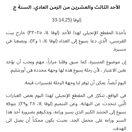
الأحد الثالث والعشرين من الزمن العادي، السنة ج
(
لوقا
(14,25-33
يأخذنا المقطع الإنجيلي لهذا الأحد
(
لوقا ١٤، ٢٥
–
٣٢
)
خارج بيت
الفريسي، الّذي دعا يسوع إلى الغذاء
(
لوقا ١٤، ١ و١٢
)
، ويضعنا في
مسيرة
.
إن موضوع المسيرة، كما سبق وقلنا مراراً، مهم ويجب أن يؤخذ
بعين الاعتبار ، لأن رحلة يسوع هذه لها وجهة محددة هي أورشليم
.
اليوم أيضاً، يمكن أن توفر لنا وجهة الرحلة تفسيرات قيمة
.
في الواقع، تتكرّر في المقطع الإنجيلي لهذا اليوم بعض العبارات
الّتي تتحدث عن النهاية، وعن التتميم
(
لوقا ١٤، ٢٨ و٢٩
):
يتوجّه
يسوع إلى الحشد الكبير الذي يسير وراءه، ويذكرهم بضرورة أخذ هذا
السير وراءه على محمل الجد، بحيث يكون ممكناً أن يصل الى
الهدف
.