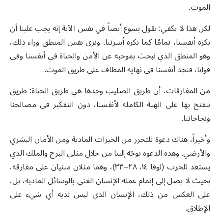
الموت
.
لكن هذا لا يكفي
:
يقول يسوع أيضاً في نفس الآية إنه يجب علينا أن
نكره أنفسنا، تمامًا كما نكره أسرتنا
.
ونرى نفس المنطق وراء ذلك،
وهو المنطق الذي نبحث بموجبه عن الأمن والحياة في أنفسنا وفي
قوانا، فنجد أنفسنا في نهاية المطاف على طريق الموت
.
من المفارقات، أن طريق الصليب وحدها هي طريق الحياة
:
طريق
ننفتح بها على الهبة الكاملة لأنفسنا، دون التفكير في مصالحنا
ونجاحاتنا
.
وأخيراً، هناك دعوة للتحرر من الخيرات المادية ومن الأمان البشري
والأرضي
.
وهذه الدعوة توجّه إلينا من خلال مثلي البرج والملك الذي
يستعد للحرب
(
لوقا ١٤، ٢٨
–
٣٣
)
، وهما مثلان مبنيان على مفارقة،
بحيث لا يصل إلى إتمام عمله الإنسان الغني بالوسائل المادية، بل،
على العكس من ذلك، الإنسان الذي ليس لديه أي شيء على
الإطلاق
.