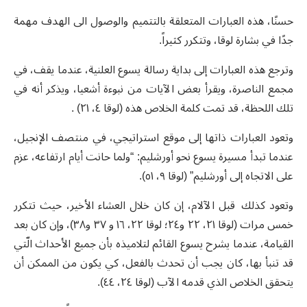
حسنًا، هذه العبارات المتعلقة بالتتميم والوصول الى الهدف مهمة
جدًا في بشارة لوقا، وتتكرر كثيراً
.
وترجع هذه العبارات إلى بداية رسالة يسوع العلنية، عندما يقف، في
مجمع الناصرة، ويقرأ بعض الآيات من نبوءة أشعيا، ويذكر أنه في
تلك اللحظة، قد تمت كلمة الخلاص هذه
(
لوقا ٤، ٢١
) .
وتعود العبارات ذاتها إلى موقع استراتيجي، في منتصف الإنجيل،
عندما تبدأ مسيرة يسوع نحو أورشليم
: “
ولما حانت أيام ارتفاعه، عزم
على الاتجاه إلى أورشليم
” (
لوقا ٩، ٥١
).
وتعود كذلك
قبل الآلام، إن كان خلال العشاء الأخير، حيث تتكرر
خمس مرات
(
لوقا ٢١، ٢٢ و٢٤؛ لوقا ٢٢، ١٦ و ٣٧ و٣٨
)
، وإن كان بعد
القيامة، عندما يشرح يسوع القائم لتلاميذه بأن جميع الأحداث الّتي
قد تنبأ بها، كان يجب أن تحدث بالفعل، كي يكون من الممكن أن
يتحقق الخلاص الذي قدمه الآب
(
لوقا ٢٤، ٤٤
).