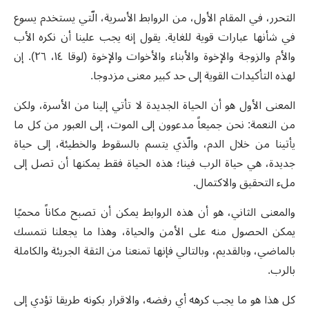
التحرر، في المقام الأول، من الروابط الأسرية، الّتي يستخدم يسوع
في شأنها عبارات قوية للغاية
.
يقول إنه يجب علينا أن نكره الأب
والأم والزوجة والإخوة والأبناء والأخوات والإخوة
(
لوقا ١٤، ٢٦
).
إن
لهذه التأكيدات القوية إلى حد كبير معنى مزدوجا
.
المعنى الأول هو أن الحياة الجديدة لا تأتي إلينا من الأسرة، ولكن
من النعمة
:
نحن جميعاً مدعوون إلى الموت، إلى العبور من كل ما
يأتينا من خلال الدم، والّذي يتسم بالسقوط والخطيئة، إلى حياة
جديدة، هي حياة الرب فينا؛ هذه الحياة فقط يمكنها أن تصل إلى
ملء التحقيق والاكتمال
.
والمعنى الثاني، هو أن هذه الروابط يمكن أن تصبح مكاناً محميًا
يمكن الحصول منه على الأمن والحياة، وهذا ما يجعلنا نتمسك
بالماضي، وبالقديم، وبالتالي فإنها تمنعنا من الثقة الجريئة والكاملة
بالرب
.
كل هذا هو ما يجب كرهه أي رفضه، والاقرار بكونه طريقا تؤدي إلى