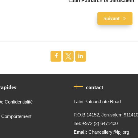
Latin Patriarch of Jerusalem
Suivant
rapides
contact
Latin Patriarchate Road
De Confidentialité
P.O.B 14152, Jerusalem 91141
e Comportement
Tel
: +972 (2) 6471400
Email:
Chancellery@lpj.org