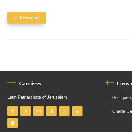
Précédent
Carrières
Liens 
Latin Patriarchate of Jerusalem
Politique 
Charte D