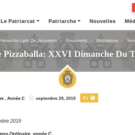
Le Patriarcat
Patriarche
Nouvelles
Méd
Patriarche Latin De Jérusalem
Documents
Méditations
Tem
e Pizzaballa: XXVI Dimanche Du 
Fr
re
,
Année C
septembre 29, 2019
mbre 2019
ps Ordinaire, année C