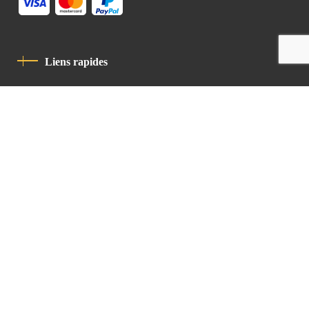
Liens rapides
Politique De Confidentialité
Charte De Comportement
contact
Latin Patriarchate Road
P.O.B 14152, Jerusalem 9114101
Tel
: +972 (2) 6471400
Email:
Chancellery@lpj.org