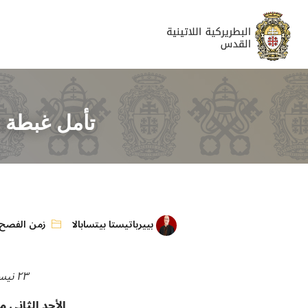
تأمل غبطة ا
بييرباتيستا بيتسابالا
زمن الفصح
٢٣ نيسان ٢٠١٧
الأحد الثاني 