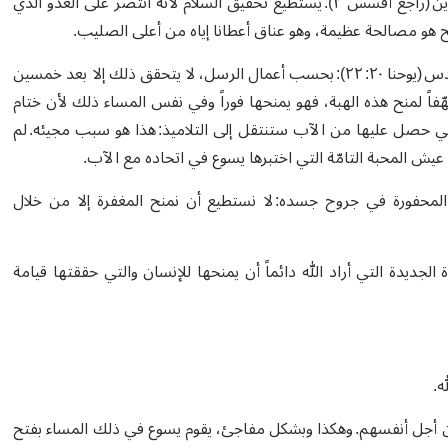
وهو مُلك السلام: سلام بين السماء والأرض، سلام بين القريبين والبعيدين (راجع أفسس ٢). يستطيع تحقيق السلام لأنّه انتصر على العدو الذي
ح هو مصالحة عظيمة، وهو عناق أعطانا إياه من أعلى الصليب.
إن العمل الثاني الذي قام به هو النفخ في وجوههم وإعطاؤهم الروح القدس (يوحنا ٢٠: ٢٢): بحسب أعمال الرسل، لا يتحقق ذلك إلا بعد خمسين
 يوحنا، يبدو يسوع متلهّفاً لمنح هذه الهبة، فهو يمنحها فوراً وفي نفس المساء ذلك لأن ختام
لتي حصل عليها من الآب ستنتقل إلى التلاميذ: هذا هو سبب مجيئه. لم
 عيش المحبة التامّة التي اختبرها يسوع في اتحاده مع الآب.
ا ٢٠: ٢٣)، وهي أيضاً ثمار الآلام المحفورة في جروح جسده: لا نستطيع أن نمنح المغفرة إلا من خلال
 الجديدة التي أراد الله دائماً أن يمنحها للإنسان والتي حققتها قيامة
ه.
 من أجل أنفسهم. وهكذا وبشكل مفاجئ، يقوم يسوع في ذلك المساء بفتح