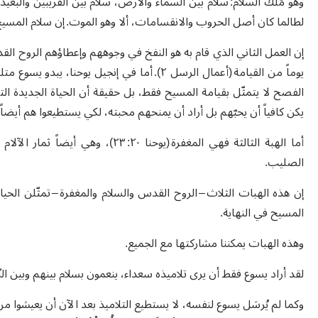
لطالما كان أصل الحروب والانقسامات، ألا وهو الموت. إن سلام المسي
يوماً من القيامة (أعمال الرسل ٢). أما في إنجيل
الفصح لا يتمثّل بقيامة المسيح فقط، بل حقيقة أن الحياة الجديدة ا
يكن كافياً أن يحبّهم بل أراد أن يمنحهم محبته، لكي يستطيعوا هم أيضاً
أما الهبة الثالثة فهي المغفرة (يوحن
الصليب.
إن هذه الهبات الثلاث – الروح القدس والسلام والمغفرة – تمثّلن الحياة
المسيح في النهاية.
وهذه الهبات يمكننا مشاركتها مع الجميع.
لقد أراد يسوع فقط أن يرى تلاميذه سعداء، ينعمون بسلام بينهم وبين الل
وكما لم يُرسَل يسوع لنفسه، لا يستطيع التلاميذ بعد الآن أن يعيشوا