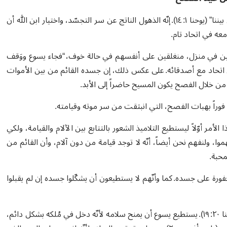
يبدأ إنجيل القدّيس يوحنا بإعلان يثير الذهول: “والكَلِمة صارَ بشَراً وعاشَ بيننا” (يوحنا ١: ١٤). إنّه الذهول الناتج عن سر التجسّد، واختيار ابن الله أن
معه في اتحاد تام.
عين في منزل، منغلقين على أنفسهم في حالة خوف، “فجاء يسوع ووَقف
و أن يكون في اتحاد مع أصدقائه. على عكس ذلك، إن جسده القائم من بين الأموات
 من خلال الفصح يكون المسيح حاضراً إلى الأبد.
نا فوراً بهبات الفصح، التي انبثقت من سر موته وقيامته.
أمامهم، ويُريهم جسده وجروحه (يوحنا ٢٠:٢٠). يقوم بهذا الأمر أوّلاً ليستطيع التلاميذ الشعور بالتتابع بين الآلام والقيامة، ولكي
، ولنفهم نحن أيضاً، أنّه لا توجد قيامة من دون آلام، وأن القائم من
محبة.
ة على جسده. كما وأنّهم لا يستطيعون أن يشكّلوا جسده إن لم يقبلوا
إن السلام هي أول كلمة وهبة منحها يسوع لتلاميذه: “سلامٌ عليكُم!” (يوحنا ٢٠: ١٩). يستطيع يسوع أن يمنح سلامه لأنّه دخل في مُلكه بشكل دائم،