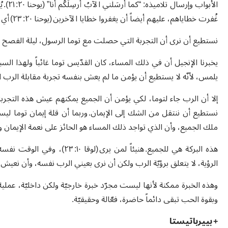
الأبوا
غُفرت خطاياهم، عليهم أيضاً أن يغفروا خطايا الآخرين (يوحنا ٢٠: ٢٣) أي أن يمنحوا السلام، لكي ينتشر مُلكه في المعمورة كلها.
نستطيع أن نرى أن التجربة التي حصلت مع توما الرسول، ليلة الفصح مع 
يخبرنا الإنجيل أن في ذلك المساء، كان القدّيس توما غائباً ولهذا الس
يلمس، لأنّه لا يستطيع أن يؤمن ما لم يعش بنفسه تجربة مقابلة الرب ا
إلا أن الرب جاء لتوما، لكي يؤمن أن الجميع يمكنهم عيش هذه التجربة،
نستطيع أن ننتقل من الشك إلى الإيمان. وربما أن قلة إيمان توما لي
ملك الجميع، وأن الذي تواجد ذلك المساء هو الحائز على نعمة الإيمان 
الرؤية، لا يتعلق برؤيّة الرب ولكن أن نرى بعيني الرب نفسه، وأن نعيش
وهذه الخبرة ممكنة لأنها ليست مجرّد خبرة خارجيّة ولكن داخليّة، عملي
وبقوة الحب تبقى دائماً حاضرة، فعّالة وحقيقيّة.
+ بييرباتيستا