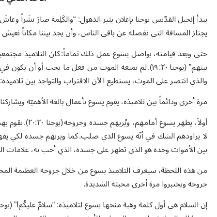
يجتاز المسافة التي تفصله عن باقي الناس، وأن يجد بيننا مكاناً نعيش 
حتى وبعد قيامته، يواصل يسوع عمل ذلك تماماً: كان التلاميذ مجتم
بينهم” (يوحنا ٢٠: ١٩). لم يمنعه الموت من فعل ما يحب أ
والذي انتصر على الموت، يستطيع الآن الاقتراب والتواجد بين تلاميذه:
مرة أخرى ودائماً بين تلاميذه، يقوم يسوع بأعمال بالغة الأهميّة ويشارك
أولاً، يظهر يسوع 
لا يراودهم الشك في أنّه يسوع الذي صلب. كما ويريهم جسده لكي يفهموا
بين الأموات وحده هو الذي تظهر على جسده، الذي أحب به، علامات ال
من هذه اللحظة، سيعرف التلاميذ يسوع من خلال جروحه العظيمة المحفور
جروحه ويختبروا مرة أخرى محبته الشديدة.