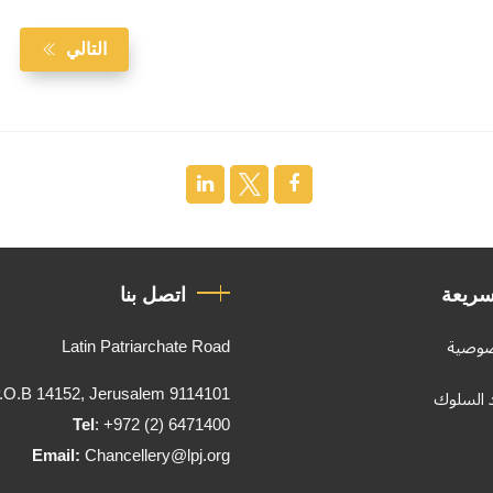
التالي
سريعة
اتصل بنا
Latin Patriarchate Road
صوصية
.O.B 14152, Jerusalem 9114101
د السلوك
Tel
: +972 (2) 6471400
Email:
Chancellery@lpj.org