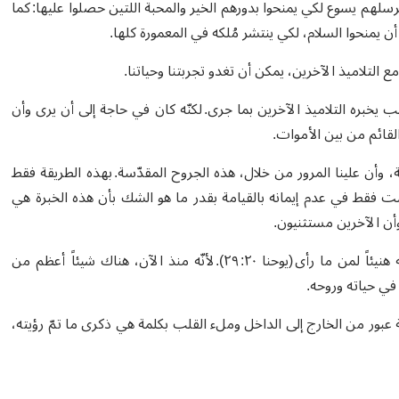
ب وإرسال تلاميذه: “كما أرسَلَني الآبُ أُرسِلُكُم أنا” (يوحنا ٢٠: ٢١). يُرسلهم يسوع لكي يمنحوا بدورهم الخير والمحبة اللتين حصلوا عليها: كما
التلاميذ الآخرين، يمكن أن تغدو تجربتنا وحياتنا.
بب يخبره التلاميذ الآخرين بما جرى. لكنّه كان في حاجة إلى أن يرى وأن
لقائم من بين الأموات.
 وأن علينا المرور من خلال، هذه الجروح المقدّسة. بهذه الطريقة فقط
ست فقط في عدم إيمانه بالقيامة بقدر ما هو الشك بأن هذه الخبرة هي
وأن الآخرين مستثنيون.
هذه البركة هي للجميع. هنيئاً لمن يرى (لوقا ١٠: ٢٣)، وفي الوقت نفسه هنيئاً لمن ما رأى (يوحنا ٢٠: ٢٩). لأنّه منذ الآن، هناك شيئاً أعظم من
 في حياته وروحه.
ة عبور من الخارج إلى الداخل وملء القلب بكلمة هي ذكرى ما تمّ رؤيته،