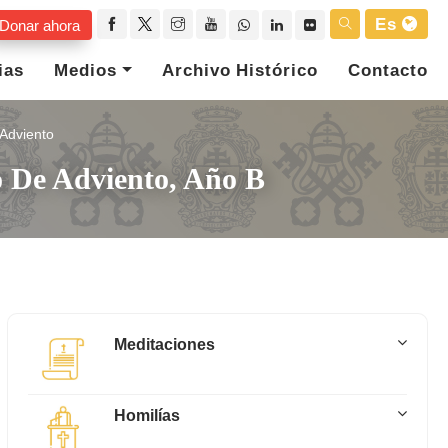
Es
Donar ahora
ias
Medios
Archivo Histórico
Contacto
Adviento
o De Adviento, Año B
Meditaciones
Homilías