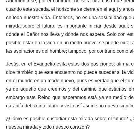
Adormentarse, por el contrario, no será otra cosa que perd
cuando este suceda, el horizonte se cierra en el aquí y ahor
en toda nuestra vida. Entonces, no es una casualidad que el
mirada sobre el futuro: es importante iniciar desde aquí
dónde el Señor nos lleva y dónde nos espera. Solo con esta 
posible estar en la vida en un modo nuevo: se puede mirar 
las aspiraciones del hombre; tampoco, por contrario como al
Jesús, en el Evangelio evita estas dos posiciones: afirma 
dice también que este encuentro no puede suceder si la vida
en el mundo en un modo nuevo, pues es verdad que el cumpl
ya de aquello que creemos y del camino que estamos emp
embargo este Reino que esperamos está ya en medio de nos
garantía del Reino futuro, y visto así asume un nuevo signif
¿Cómo es posible custodiar esta mirada sobre el futuro? 
nuestra mirada y todo nuestro corazón?