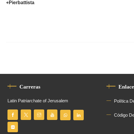
+Pierbattista
Carreras
Enlace
Latin Patriarchate of Jerusalem
Política D
Código D