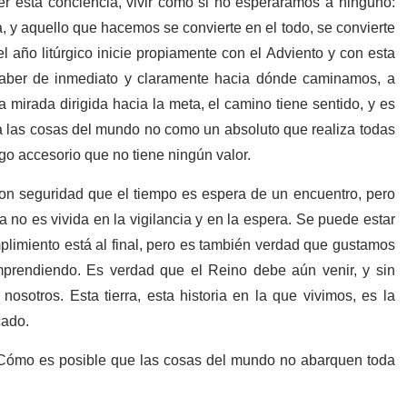
er esta conciencia, vivir como si no esperáramos a ninguno:
a, y aquello que hacemos se convierte en el todo, se convierte
 año litúrgico inicie propiamente con el Adviento y con esta
, saber de inmediato y claramente hacia dónde caminamos, a
mirada dirigida hacia la meta, el camino tiene sentido, y es
a las cosas del mundo no como un absoluto que realiza todas
go accesorio que no tiene ningún valor.
con seguridad que el tiempo es espera de un encuentro, pero
 no es vivida en la vigilancia y en la espera. Se puede estar
imiento está al final, pero es también verdad que gustamos
rendiendo. Es verdad que el Reino debe aún venir, y sin
otros. Esta tierra, esta historia en la que vivimos, es la
icado.
¿Cómo es posible que las cosas del mundo no abarquen toda