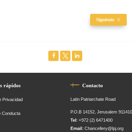
Siguiente
s rápidos
Contacto
Latin Patriarchate Road
e Privacidad
P.O.B 14152, Jerusalem 91141
e Conducta
Tel
: +972 (2) 6471400
Email:
Chancellery@lpj.org