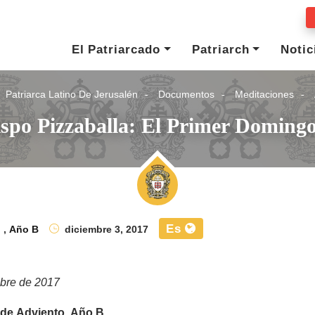
El Patriarcado
Patriarch
Notic
Patriarca Latino De Jerusalén
Documentos
Meditaciones
ispo Pizzaballa: El Primer Doming
Es
o
,
Año B
diciembre 3, 2017
mbre de 2017
 de Adviento, Año B