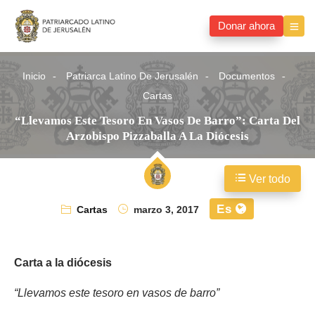
Donar ahora
Inicio
Patriarca Latino De Jerusalén
Documentos
Cartas
“Llevamos Este Tesoro En Vasos De Barro”: Carta Del
Arzobispo Pizzaballa A La Diócesis
Ver todo
Es
Cartas
marzo 3, 2017
Carta a la diócesis
“Llevamos este tesoro en vasos de barro”