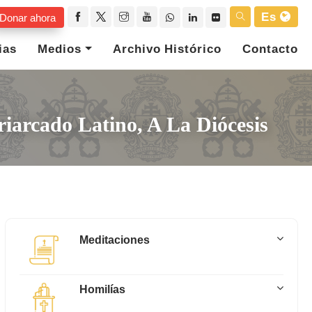
Es
Donar ahora
ias
Medios
Archivo Histórico
Contacto
riarcado Latino, A La Diócesis
Meditaciones
Homilías