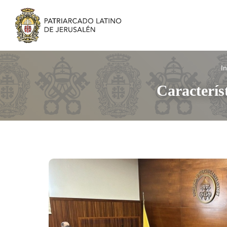
In
Caracterís