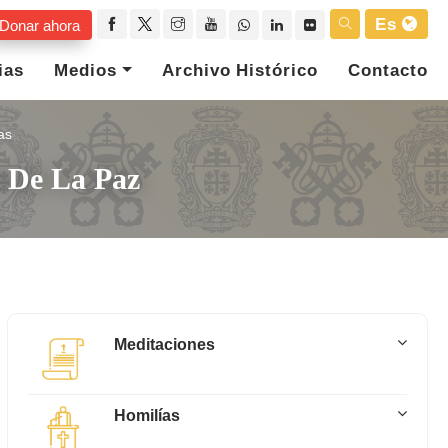
Es
Donar ahora
ias
Medios
Archivo Histórico
Contacto
as
l De La Paz
Meditaciones
Homilías