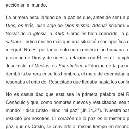
acción en el mundo.
La primera peculiaridad de la paz es que, antes de ser un
Dios, es más, dice algo de Dios mismo: Adonai shalom,
«
Social de la Iglesia, n. 488)
. Como es bien conocido, la 
salaam
- indica mucho más que una situación sociopolítica 
integral. No es, por tanto, sólo una construcción humana 
proviene de Dios y de nuestra relación con Él: es el cumpli
Jesucristo, el Mesías, es
Sar shalom
, «Príncipe de la paz»
derribó la barrera entre los hombres, el muro de enemistad qu
resonaba el grito del Resucitado que llegaba hasta los confin
No es casualidad que esta sea la primera palabra del R
Cenáculo y que, como hombres nuevos y resucitados, sea ta
mundo" - dice Cristo - sino "mi paz" (Jn 14,27). "Nuestra pa
resucitó por nosotros. El corazón de la paz es el misterio 
paz, que es Cristo, se convierte al mismo tiempo en reconci