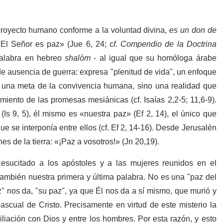
 proyecto humano conforme a la voluntad divina,
es un don de
El Señor es paz» (Jue 6, 24; c
f. Compendio de la Doctrina
palabra en hebreo
shalòm
- al igual que su homóloga árabe
de ausencia de guerra: expresa "plenitud de vida", un enfoque
o una meta de la convivencia humana, sino una realidad que
miento de las promesas mesiánicas (cf. Isaías 2,2-5; 11,6-9).
 (Is 9, 5), él mismo es «nuestra paz» (Ef 2, 14), el único que
e se interponía entre ellos (cf. Ef 2, 14-16). Desde Jerusalén
es de la tierra: «¡Paz a vosotros!» (Jn 20,19).
esucitado a los apóstoles y a las mujeres reunidos en el
mbién nuestra primera y última palabra. No es una "paz del
z" nos da, "su paz", ya que Él nos da a sí mismo, que murió y
pascual de Cristo. Precisamente en virtud de este misterio la
liación con Dios y entre los hombres. Por esta razón, y esto