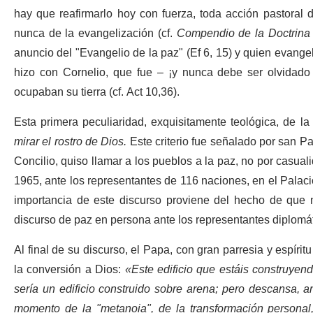
hay que reafirmarlo hoy con fuerza, toda acción pastoral 
nunca de la evangelización (cf.
Compendio de la Doctrina 
anuncio del "Evangelio de la paz" (Ef 6, 15) y quien evange
hizo con Cornelio, que fue – ¡y nunca debe ser olvidado 
ocupaban su tierra (cf. Act 10,36).
Esta primera peculiaridad, exquisitamente teológica, de la 
mirar el rostro de Dios.
Este criterio fue señalado por san P
Concilio, quiso llamar a los pueblos a la paz, no por casuali
1965, ante los representantes de 116 naciones, en el Palac
importancia de este discurso proviene del hecho de que n
discurso de paz en persona ante los representantes diplomá
Al final de su discurso, el Papa, con gran parresia y espíritu
la conversión a Dios:
«Este edificio que estáis construyend
sería un edificio construido sobre arena; pero descansa, a
momento de la "metanoia", de la transformación personal, 