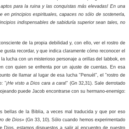
ptos para la ruina y las conquistas más elevadas! En una
e en principios espirituales, capaces no sólo de sostenerla,
incipios indispensables de sabiduría superior sean tales, no
sciente de la propia debilidad y, con ello, ver el rostro de
e gusta recordar, y que indica claramente cómo reconocer el
la lucha con un misterioso personaje a orillas del
Iabbok, en
n con quien se enfrenta por un ajuste de cuentas. En esa
punto de llamar al lugar de esa lucha "Penuèl", el "rostro de
o:
"¡He visto a Dios cara a cara
!" (Gn 32,31). Sale derrotado
 cojeando puede Jacob encontrarse con su hermano-enemigo:
 bellas de la Biblia, a veces mal traducida y que por eso
tro de Dios»
(Gn 33, 10). Sólo cuando hemos experimentado
de Dios, estamos dispuestos a salir al encuentro de nuestro