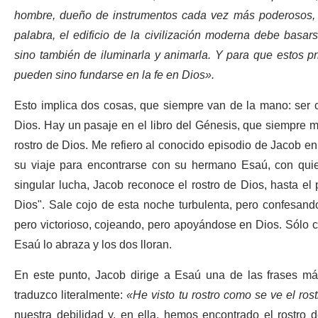
hombre, dueño de instrumentos cada vez más poderosos, a
palabra, el edificio de la civilización moderna debe basars
sino también de iluminarla y animarla. Y para que estos pr
pueden sino fundarse en la fe en Dios».
Esto implica dos cosas, que siempre van de la mano: ser con
Dios. Hay un pasaje en el libro del Génesis, que siempre m
rostro de Dios. Me refiero al conocido episodio de Jacob en 
su viaje para encontrarse con su hermano Esaú, con quie
singular lucha, Jacob reconoce el rostro de Dios, hasta el 
Dios". Sale cojo de esta noche turbulenta, pero confesand
pero victorioso, cojeando, pero apoyándose en Dios. Sólo
Esaú lo abraza y los dos lloran.
En este punto, Jacob dirige a Esaú una de las frases más
traduzco literalmente:
«He visto tu rostro como se ve el ros
nuestra debilidad y, en ella, hemos encontrado el rostro 