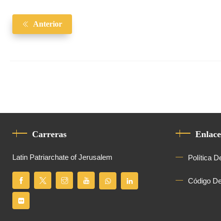
Anterior
Carreras
Enlace
Latin Patriarchate of Jerusalem
Política D
Código D