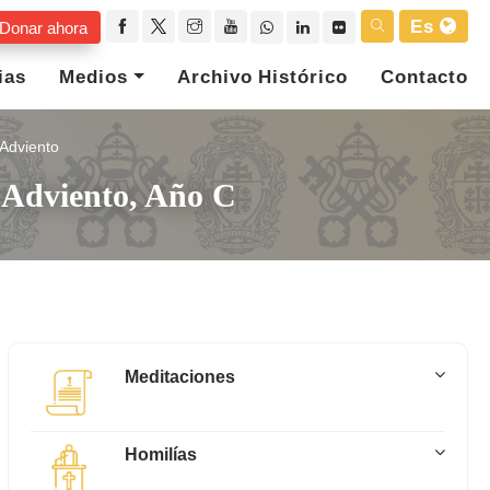
Es
Donar ahora
ias
Medios
Archivo Histórico
Contacto
Adviento
 Adviento, Año C
Meditaciones
Homilías