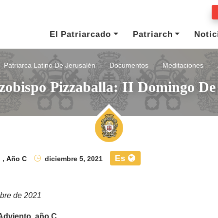
El Patriarcado
Patriarch
Notic
Patriarca Latino De Jerusalén
Documentos
Meditaciones
rzobispo Pizzaballa: II Domingo De
Es
o
,
Año C
diciembre 5, 2021
mbre de 2021
Adviento, año C