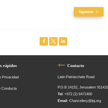
Siguiente
s rápidos
Contacto
Latin Patriarchate Road
e Privacidad
P.O.B 14152, Jerusalem 91141
e Conducta
Tel
: +972 (2) 6471400
Email:
Chancellery@lpj.org