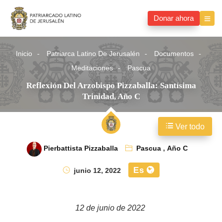
Donar ahora
Inicio
Patriarca Latino De Jerusalén
Documentos
Meditaciones
Pascua
Reflexión Del Arzobispo Pizzaballa: Santísima
Trinidad, Año C
Ver todo
Pierbattista Pizzaballa
Pascua
,
Año C
Es
junio 12, 2022
12 de junio de 2022