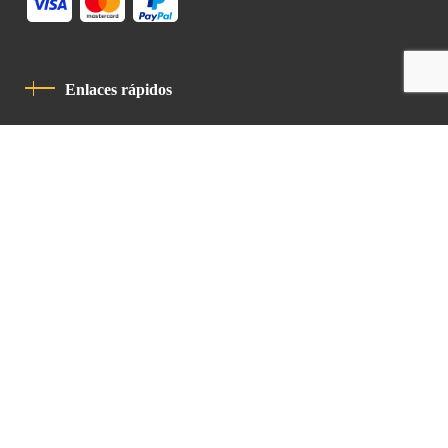
Enlaces rápidos
Política De Privacidad
Código De Conducta
Contacto
Latin Patriarchate Road
P.O.B 14152, Jerusalem 9114101
Tel
: +972 (2) 6471400
Email:
Chancellery@lpj.org