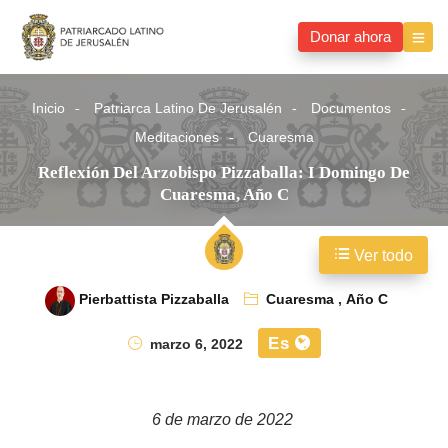
Donar ahora
Inicio
Patriarca Latino De Jerusalén
Documentos
Meditaciones
Cuaresma
Reflexión Del Arzobispo Pizzaballa: I Domingo De
Cuaresma, Año C
Ver todo
Pierbattista Pizzaballa
Cuaresma
,
Año C
Es
marzo 6, 2022
6 de marzo de 2022