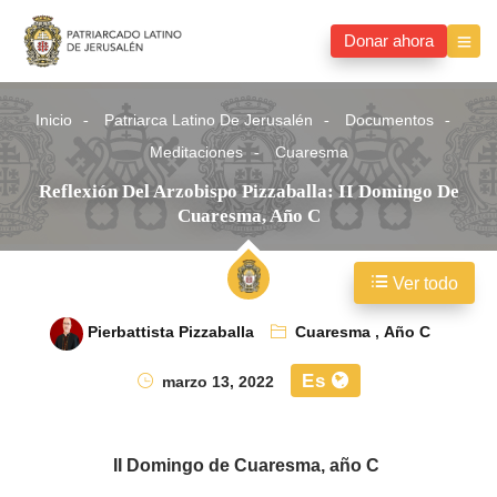
Donar ahora
Inicio
Patriarca Latino De Jerusalén
Documentos
Meditaciones
Cuaresma
Reflexión Del Arzobispo Pizzaballa: II Domingo De
Cuaresma, Año C
Ver todo
Pierbattista Pizzaballa
Cuaresma
,
Año C
Es
marzo 13, 2022
II Domingo de Cuaresma, año C