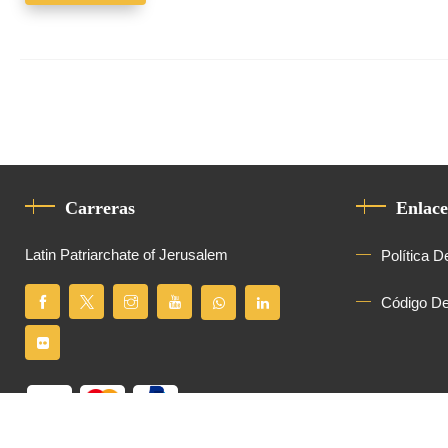
Carreras
Enlace
Latin Patriarchate of Jerusalem
Política D
Código D