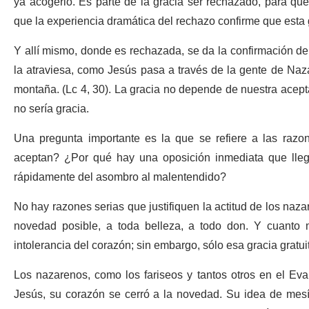
ya acogerlo. Es parte de la gracia ser rechazado, para qu
que la experiencia dramática del rechazo confirme que esta g
Y allí mismo, donde es rechazada, se da la confirmación de 
la atraviesa, como Jesús pasa a través de la gente de Naza
montaña. (Lc 4, 30). La gracia no depende de nuestra acepta
no sería gracia.
Una pregunta importante es la que se refiere a las razo
aceptan? ¿Por qué hay una oposición inmediata que lle
rápidamente del asombro al malentendido?
No hay razones serias que justifiquen la actitud de los na
novedad posible, a toda belleza, a todo don. Y cuanto 
intolerancia del corazón; sin embargo, sólo esa gracia gratu
Los nazarenos, como los fariseos y tantos otros en el Ev
Jesús, su corazón se cerró a la novedad. Su idea de mesí