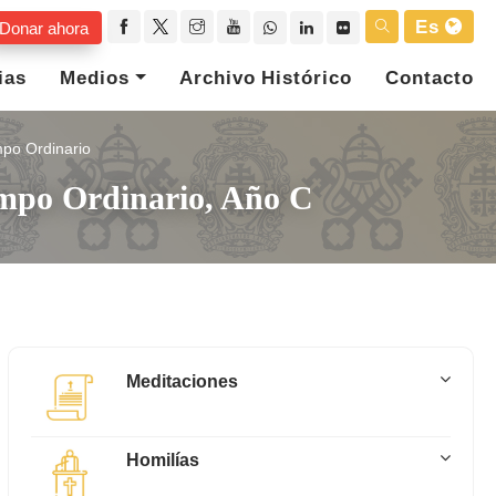
Es
Donar ahora
ias
Medios
Archivo Histórico
Contacto
po Ordinario
empo Ordinario, Año C
Meditaciones
Homilías