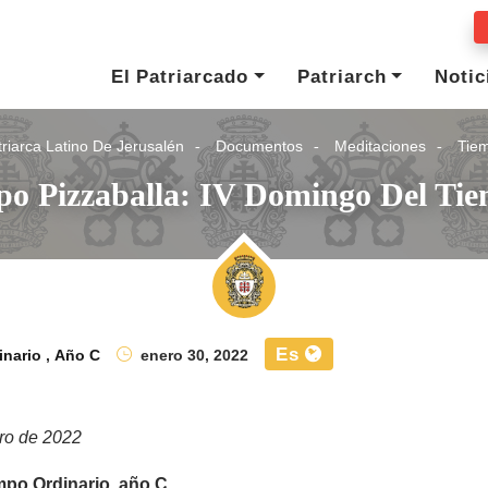
El Patriarcado
Patriarch
Notic
riarca Latino De Jerusalén
Documentos
Meditaciones
Tiem
spo Pizzaballa: IV Domingo Del Ti
Es
inario
,
Año C
enero 30, 2022
ro de 2022
mpo Ordinario, año C