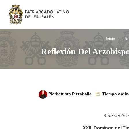
Inicio
Pat
Reflexión Del Arzobisp
Pierbattista Pizzaballa
Tiempo ordin
4 de septie
XXIII Domingo del Ti