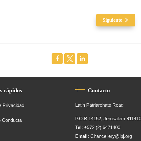
Siguiente
s rápidos
Contacto
Latin Patriarchate Road
e Privacidad
P.O.B 14152, Jerusalem 91141
e Conducta
Tel
: +972 (2) 6471400
Email:
Chancellery@lpj.org