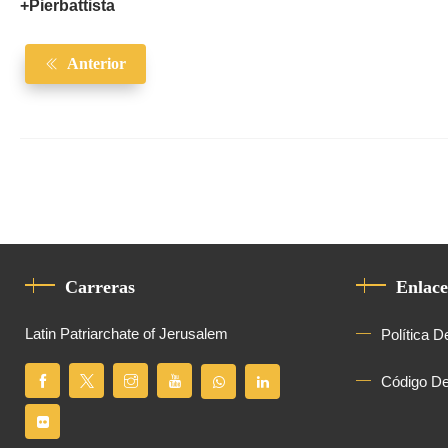
+Pierbattista
Anterior
Carreras
Enlace
Latin Patriarchate of Jerusalem
Política D
Código D