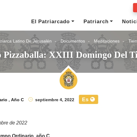
El Patriarcado
Patriarch
Notic
riarca Latino De Jerusalén
Documentos
Meditaciones
Tiem
o Pizzaballa: XXIII Domingo Del 
Es
ario
,
Año C
septiembre 4, 2022
mbre de 2022
empo Ordinario, año C